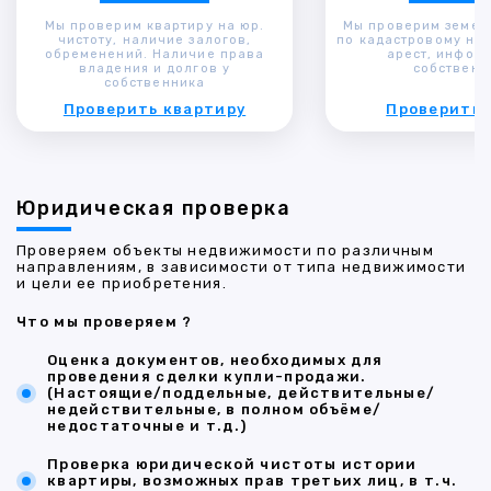
Мы проверим квартиру на юр.
Мы проверим земел
чистоту, наличие залогов,
по кадастровому ном
обременений. Наличие права
арест, инфор
владения и долгов у
собственн
собственника
Проверить квартиру
Проверить 
Юридическая проверка
Проверяем объекты недвижимости по различным
направлениям, в зависимости от типа недвижимости
и цели ее приобретения.
Что мы проверяем ?
Оценка документов, необходимых для
проведения сделки купли-продажи.
(Настоящие/поддельные, действительные/
недействительные, в полном объёме/
недостаточные и т.д.)
Проверка юридической чистоты истории
квартиры, возможных прав третьих лиц, в т.ч.