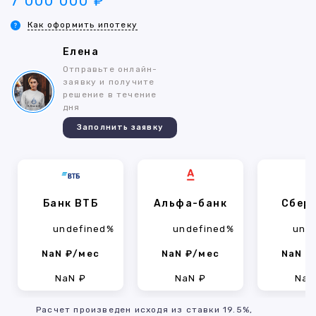
7 000 000 ₽
Как оформить ипотеку
Елена
Отправьте онлайн-
заявку и получите
решение в течение
дня
Заполнить заявку
Банк ВТБ
Альфа-банк
Сбер
undefined%
undefined%
und
NaN ₽/мес
NaN ₽/мес
NaN ₽
NaN ₽
NaN ₽
NaN
Расчет произведен исходя из ставки 19.5%,