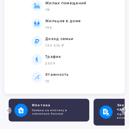
Жилых помещений
78
Жильцов в доме
195
Доход семьи
133 516 ₽
Трафик
2309
Этажность
10
Ипотека
Элек
сдел
Заявка на ипотеку в
несколько банков
Оформл
визито