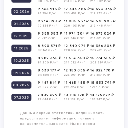
88 035 ₽/м²
231 004 ₽/м²
213 809 ₽/м²
9 664 915 ₽
12 444 385 ₽
16 593 065 ₽
02.2026
94 754 ₽/м²
230 452 ₽/м²
212 732 ₽/м²
9 214 093 ₽
11 885 537 ₽
16 570 905 ₽
01.2026
90 334 ₽/м²
220 103 ₽/м²
212 448 ₽/м²
9 355 353 ₽
11 974 304 ₽
16 873 024 ₽
12.2025
91 719 ₽/м²
221 746 ₽/м²
216 321 ₽/м²
8 890 371 ₽
12 340 974 ₽
16 356 206 ₽
11.2025
87 161 ₽/м²
228 537 ₽/м²
209 695 ₽/м²
8 282 365 ₽
11 556 650 ₽
15 774 605 ₽
10.2025
81 200 ₽/м²
214 012 ₽/м²
202 239 ₽/м²
8 638 177 ₽
12 150 035 ₽
16 822 170 ₽
09.2025
84 688 ₽/м²
225 001 ₽/м²
215 669 ₽/м²
9 467 814 ₽
11 465 455 ₽
15 533 791 ₽
08.2025
92 822 ₽/м²
212 323 ₽/м²
199 151 ₽/м²
7 409 699 ₽
10 105 128 ₽
14 176 279 ₽
07.2025
72 644 ₽/м²
187 132 ₽/м²
181 747 ₽/м²
Данный сервис статистики недвижимости
предоставляет информацию только в
ознакомительных целях. Мы не несем