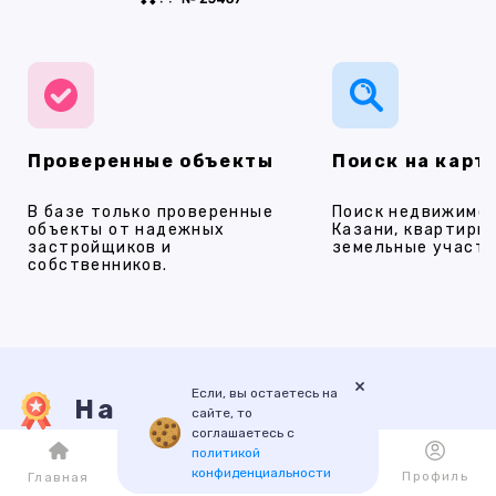
Проверенные объекты
Поиск на карт
В базе только проверенные
Поиск недвижимос
объекты от надежных
Казани, квартиры,
застройщиков и
земельные участки
собственников.
×
Если, вы остаетесь на
Наши услуги
сайте, то
соглашаетесь с
политикой
конфиденциальности
Каталог
Избранное
Профиль
Главная
ПРОДАЖА
АРЕНДА
НОВОСТРОЙКИ
ИПОТЕКА
ПР