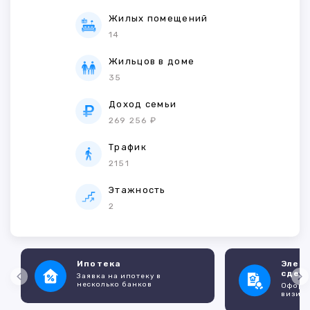
Жилых помещений
14
Жильцов в доме
35
Доход семьи
269 256 ₽
Трафик
2151
Этажность
2
Ипотека
Элек
сдел
Заявка на ипотеку в
несколько банков
Оформл
визито