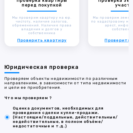
Проверка квартиры
Проверка зем
перед покупкой
участк
Мы проверим квартиру на юр.
Мы проверим земел
чистоту, наличие залогов,
по кадастровому ном
обременений. Наличие права
арест, инфор
владения и долгов у
собственн
собственника
Проверить квартиру
Проверить 
Юридическая проверка
Проверяем объекты недвижимости по различным
направлениям, в зависимости от типа недвижимости
и цели ее приобретения.
Что мы проверяем ?
Оценка документов, необходимых для
проведения сделки купли-продажи.
(Настоящие/поддельные, действительные/
недействительные, в полном объёме/
недостаточные и т.д.)