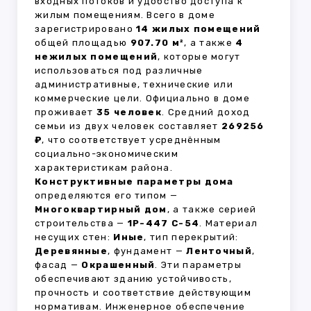
входных потоков и удобство доступа к
жилым помещениям. Всего в доме
зарегистрировано
14 жилых помещений
общей площадью
907.70 м²
, а также
4
нежилых помещений
, которые могут
использоваться под различные
административные, технические или
коммерческие цели. Официально в доме
проживает
35 человек
. Средний доход
семьи из двух человек составляет
269256
₽
, что соответствует усреднённым
социально-экономическим
характеристикам района.
Конструктивные параметры дома
определяются его типом —
Многоквартирный дом
, а также серией
строительства —
1Р-447 С-54
. Материал
несущих стен:
Иные
, тип перекрытий:
Деревянные
, фундамент —
Ленточный
,
фасад —
Окрашенный
. Эти параметры
обеспечивают зданию устойчивость,
прочность и соответствие действующим
нормативам. Инженерное обеспечение