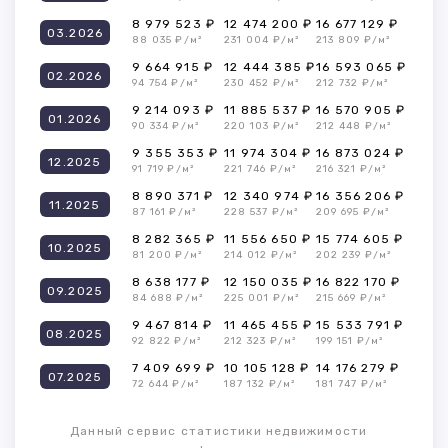
8 979 523 ₽
12 474 200 ₽
16 677 129 ₽
03.2026
88 035 ₽/м²
231 004 ₽/м²
213 809 ₽/м²
9 664 915 ₽
12 444 385 ₽
16 593 065 ₽
02.2026
94 754 ₽/м²
230 452 ₽/м²
212 732 ₽/м²
9 214 093 ₽
11 885 537 ₽
16 570 905 ₽
01.2026
90 334 ₽/м²
220 103 ₽/м²
212 448 ₽/м²
9 355 353 ₽
11 974 304 ₽
16 873 024 ₽
12.2025
91 719 ₽/м²
221 746 ₽/м²
216 321 ₽/м²
8 890 371 ₽
12 340 974 ₽
16 356 206 ₽
11.2025
87 161 ₽/м²
228 537 ₽/м²
209 695 ₽/м²
8 282 365 ₽
11 556 650 ₽
15 774 605 ₽
10.2025
81 200 ₽/м²
214 012 ₽/м²
202 239 ₽/м²
8 638 177 ₽
12 150 035 ₽
16 822 170 ₽
09.2025
84 688 ₽/м²
225 001 ₽/м²
215 669 ₽/м²
9 467 814 ₽
11 465 455 ₽
15 533 791 ₽
08.2025
92 822 ₽/м²
212 323 ₽/м²
199 151 ₽/м²
7 409 699 ₽
10 105 128 ₽
14 176 279 ₽
07.2025
72 644 ₽/м²
187 132 ₽/м²
181 747 ₽/м²
Данный сервис статистики недвижимости