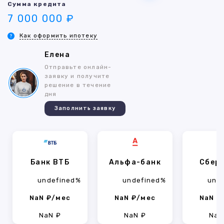
Сумма кредита
7 000 000 ₽
Как оформить ипотеку
Елена
Отправьте онлайн-
заявку и получите
решение в течение
дня
Заполнить заявку
Банк ВТБ
Альфа-банк
Сбер
undefined%
undefined%
und
NaN ₽/мес
NaN ₽/мес
NaN ₽
NaN ₽
NaN ₽
NaN