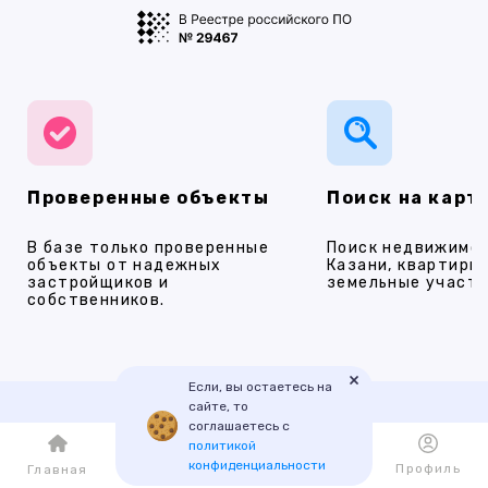
Проверенные объекты
Поиск на карт
В базе только проверенные
Поиск недвижимос
объекты от надежных
Казани, квартиры,
застройщиков и
земельные участки
собственников.
×
Если, вы остаетесь на
сайте, то
соглашаетесь с
Наши услуги
политикой
конфиденциальности
Каталог
Избранное
Профиль
Главная