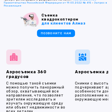
Правительства Российской Федерации от 19.03.2022 № 415
-
Запрос в
Росавиация
Съемка
квадрокоптером
для клиентов Алмаз
ПОЗВОНИТЕ НАМ
Аэросъемка 360
Аэросъемка д
градусов
С помощью такой съемки
Снимки с высоты
можно получить панорамный
подчеркивают ар
обзор, охватывающий все
особенности дома
направления, что позволяет
расположение на 
зрителям исследовать и
окружающую мест
изучать окружающую среду
или объект недвижимости во
всех деталях.