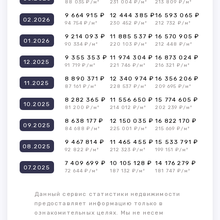
88 035 ₽/м²
231 004 ₽/м²
213 809 ₽/м²
9 664 915 ₽
12 444 385 ₽
16 593 065 ₽
02.2026
94 754 ₽/м²
230 452 ₽/м²
212 732 ₽/м²
9 214 093 ₽
11 885 537 ₽
16 570 905 ₽
01.2026
90 334 ₽/м²
220 103 ₽/м²
212 448 ₽/м²
9 355 353 ₽
11 974 304 ₽
16 873 024 ₽
12.2025
91 719 ₽/м²
221 746 ₽/м²
216 321 ₽/м²
8 890 371 ₽
12 340 974 ₽
16 356 206 ₽
11.2025
87 161 ₽/м²
228 537 ₽/м²
209 695 ₽/м²
8 282 365 ₽
11 556 650 ₽
15 774 605 ₽
10.2025
81 200 ₽/м²
214 012 ₽/м²
202 239 ₽/м²
8 638 177 ₽
12 150 035 ₽
16 822 170 ₽
09.2025
84 688 ₽/м²
225 001 ₽/м²
215 669 ₽/м²
9 467 814 ₽
11 465 455 ₽
15 533 791 ₽
08.2025
92 822 ₽/м²
212 323 ₽/м²
199 151 ₽/м²
7 409 699 ₽
10 105 128 ₽
14 176 279 ₽
07.2025
72 644 ₽/м²
187 132 ₽/м²
181 747 ₽/м²
Данный сервис статистики недвижимости
предоставляет информацию только в
ознакомительных целях. Мы не несем