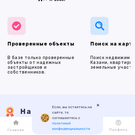
Проверенные объекты
Поиск на карт
В базе только проверенные
Поиск недвижимос
объекты от надежных
Казани, квартиры,
застройщиков и
земельные участки
собственников.
×
Если, вы остаетесь на
Наши услуги
сайте, то
соглашаетесь с
политикой
конфиденциальности
Каталог
Избранное
Профиль
Главная
ПРОДАЖА
АРЕНДА
НОВОСТРОЙКИ
ИПОТЕКА
ПР