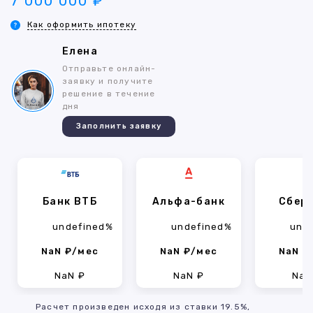
7 000 000 ₽
Как оформить ипотеку
Елена
Отправьте онлайн-
заявку и получите
решение в течение
дня
Заполнить заявку
Банк ВТБ
Альфа-банк
Сбер
undefined%
undefined%
und
NaN ₽/мес
NaN ₽/мес
NaN ₽
NaN ₽
NaN ₽
NaN
Расчет произведен исходя из ставки 19.5%,