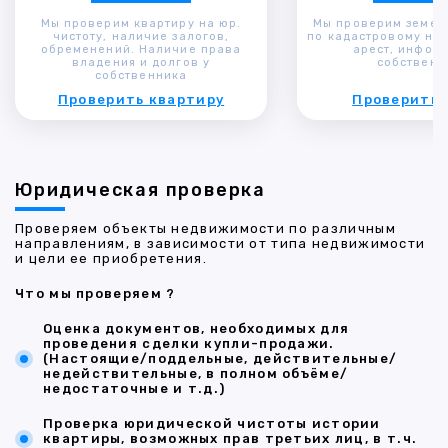
Мы проверим квартиру на юр.
Мы проверим земел
чистоту, наличие залогов,
по кадастровому ном
обременений. Наличие права
арест, инфор
владения и долгов у
собственн
собственника
Проверить квартиру
Проверить 
Юридическая проверка
Проверяем объекты недвижимости по различным
направлениям, в зависимости от типа недвижимости
и цели ее приобретения.
Что мы проверяем ?
Оценка документов, необходимых для
проведения сделки купли-продажи.
(Настоящие/поддельные, действительные/
недействительные, в полном объёме/
недостаточные и т.д.)
Проверка юридической чистоты истории
квартиры, возможных прав третьих лиц, в т.ч.