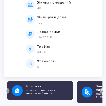
Жилых помещений
40
Жильцов в доме
100
Доход семьи
116 752 ₽
Трафик
3454
Этажность
5
Ипотека
Элек
сдел
Заявка на ипотеку в
несколько банков
Оформл
визито