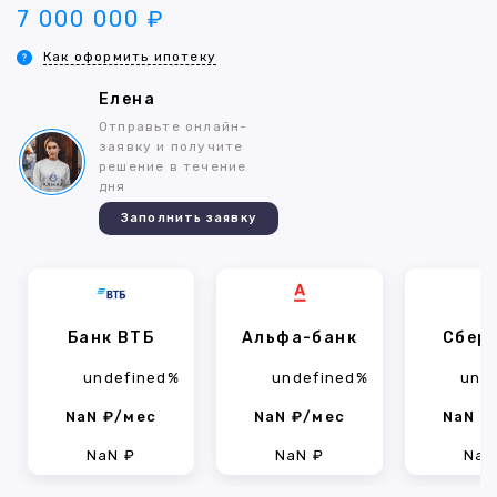
7 000 000 ₽
Как оформить ипотеку
Елена
Отправьте онлайн-
заявку и получите
решение в течение
дня
Заполнить заявку
Банк ВТБ
Альфа-банк
Сбер
undefined%
undefined%
und
NaN ₽/мес
NaN ₽/мес
NaN ₽
NaN ₽
NaN ₽
NaN