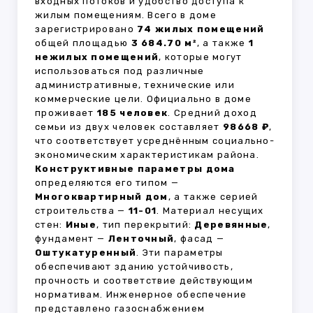
входных потоков и удобство доступа к
жилым помещениям. Всего в доме
зарегистрировано
74 жилых помещений
общей площадью
3 684.70 м²
, а также
1
нежилых помещений
, которые могут
использоваться под различные
административные, технические или
коммерческие цели. Официально в доме
проживает
185 человек
. Средний доход
семьи из двух человек составляет
98668 ₽
,
что соответствует усреднённым социально-
экономическим характеристикам района.
Конструктивные параметры дома
определяются его типом —
Многоквартирный дом
, а также серией
строительства —
11-01
. Материал несущих
стен:
Иные
, тип перекрытий:
Деревянные
,
фундамент —
Ленточный
, фасад —
Оштукатуренный
. Эти параметры
обеспечивают зданию устойчивость,
прочность и соответствие действующим
нормативам. Инженерное обеспечение
представлено газоснабжением