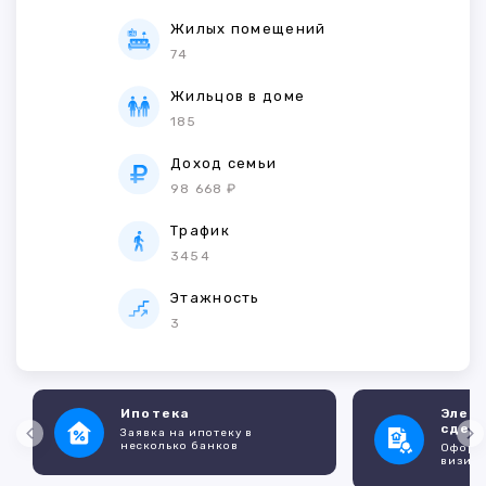
Жилых помещений
74
Жильцов в доме
185
Доход семьи
98 668 ₽
Трафик
3454
Этажность
3
Ипотека
Элек
сдел
Заявка на ипотеку в
несколько банков
Оформл
визито