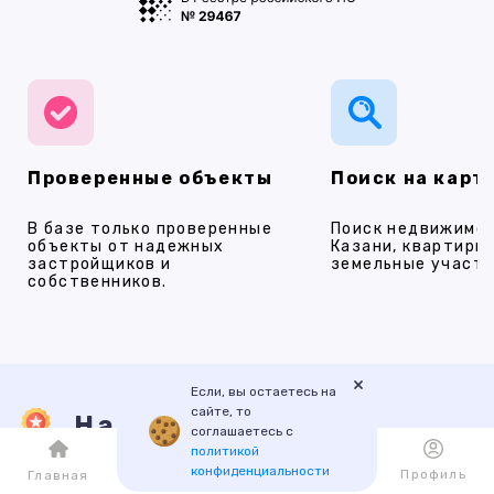
Проверенные объекты
Поиск на карт
В базе только проверенные
Поиск недвижимос
объекты от надежных
Казани, квартиры,
застройщиков и
земельные участки
собственников.
×
Если, вы остаетесь на
сайте, то
Наши услуги
соглашаетесь с
политикой
конфиденциальности
Каталог
Избранное
Профиль
Главная