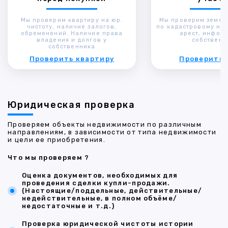
Мы проверим квартиру на юр.
Мы проверим земел
чистоту, наличие залогов,
по кадастровому ном
обременений. Наличие права
арест, инфор
владения и долгов у
собственн
собственника
Проверить квартиру
Проверить 
Юридическая проверка
Проверяем объекты недвижимости по различным
направлениям, в зависимости от типа недвижимости
и цели ее приобретения.
Что мы проверяем ?
Оценка документов, необходимых для
проведения сделки купли-продажи.
(Настоящие/поддельные, действительные/
недействительные, в полном объёме/
недостаточные и т.д.)
Проверка юридической чистоты истории