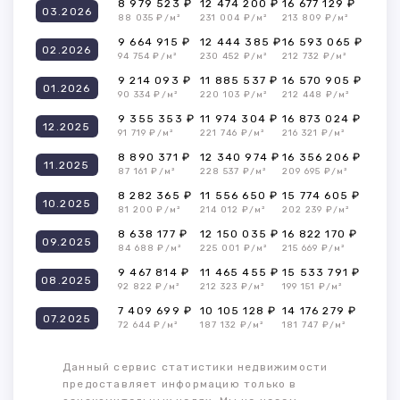
8 979 523 ₽
12 474 200 ₽
16 677 129 ₽
03.2026
88 035 ₽/м²
231 004 ₽/м²
213 809 ₽/м²
9 664 915 ₽
12 444 385 ₽
16 593 065 ₽
02.2026
94 754 ₽/м²
230 452 ₽/м²
212 732 ₽/м²
9 214 093 ₽
11 885 537 ₽
16 570 905 ₽
01.2026
90 334 ₽/м²
220 103 ₽/м²
212 448 ₽/м²
9 355 353 ₽
11 974 304 ₽
16 873 024 ₽
12.2025
91 719 ₽/м²
221 746 ₽/м²
216 321 ₽/м²
8 890 371 ₽
12 340 974 ₽
16 356 206 ₽
11.2025
87 161 ₽/м²
228 537 ₽/м²
209 695 ₽/м²
8 282 365 ₽
11 556 650 ₽
15 774 605 ₽
10.2025
81 200 ₽/м²
214 012 ₽/м²
202 239 ₽/м²
8 638 177 ₽
12 150 035 ₽
16 822 170 ₽
09.2025
84 688 ₽/м²
225 001 ₽/м²
215 669 ₽/м²
9 467 814 ₽
11 465 455 ₽
15 533 791 ₽
08.2025
92 822 ₽/м²
212 323 ₽/м²
199 151 ₽/м²
7 409 699 ₽
10 105 128 ₽
14 176 279 ₽
07.2025
72 644 ₽/м²
187 132 ₽/м²
181 747 ₽/м²
Данный сервис статистики недвижимости
предоставляет информацию только в