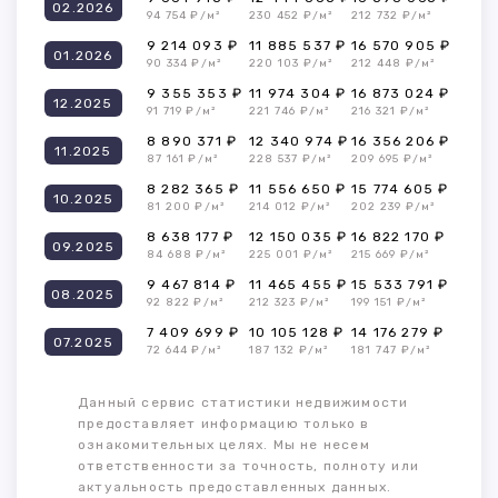
02.2026
94 754 ₽/м²
230 452 ₽/м²
212 732 ₽/м²
9 214 093 ₽
11 885 537 ₽
16 570 905 ₽
01.2026
90 334 ₽/м²
220 103 ₽/м²
212 448 ₽/м²
9 355 353 ₽
11 974 304 ₽
16 873 024 ₽
12.2025
91 719 ₽/м²
221 746 ₽/м²
216 321 ₽/м²
8 890 371 ₽
12 340 974 ₽
16 356 206 ₽
11.2025
87 161 ₽/м²
228 537 ₽/м²
209 695 ₽/м²
8 282 365 ₽
11 556 650 ₽
15 774 605 ₽
10.2025
81 200 ₽/м²
214 012 ₽/м²
202 239 ₽/м²
8 638 177 ₽
12 150 035 ₽
16 822 170 ₽
09.2025
84 688 ₽/м²
225 001 ₽/м²
215 669 ₽/м²
9 467 814 ₽
11 465 455 ₽
15 533 791 ₽
08.2025
92 822 ₽/м²
212 323 ₽/м²
199 151 ₽/м²
7 409 699 ₽
10 105 128 ₽
14 176 279 ₽
07.2025
72 644 ₽/м²
187 132 ₽/м²
181 747 ₽/м²
Данный сервис статистики недвижимости
предоставляет информацию только в
ознакомительных целях. Мы не несем
ответственности за точность, полноту или
актуальность предоставленных данных.