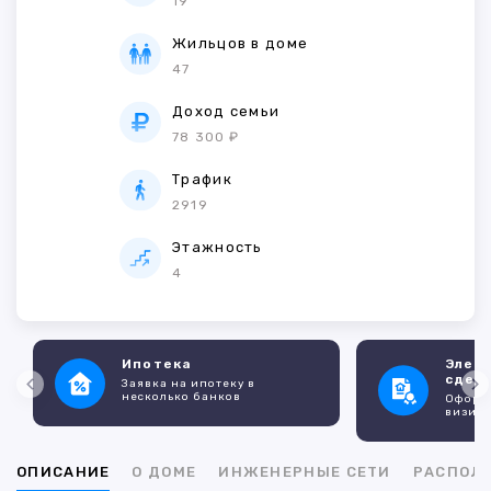
19
Жильцов в доме
47
Доход семьи
78 300 ₽
Трафик
2919
Этажность
4
Ипотека
Элек
сдел
Заявка на ипотеку в
несколько банков
Оформл
визито
ОПИСАНИЕ
О ДОМЕ
ИНЖЕНЕРНЫЕ СЕТИ
РАСПОЛ