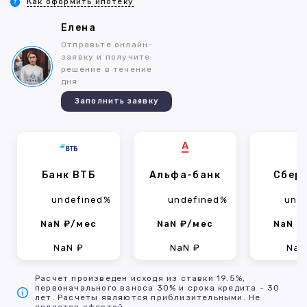
Как оформить ипотеку
Елена
Отправьте онлайн-
заявку и получите
решение в течение
дня
Заполнить заявку
Банк ВТБ
Альфа-банк
Сбер
undefined%
undefined%
und
NaN ₽/мес
NaN ₽/мес
NaN ₽
NaN ₽
NaN ₽
NaN
Расчет произведен исходя из ставки 19.5%,
первоначального взноса 30% и срока кредита - 30
лет. Расчеты являются приблизительными. Не