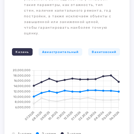
такие параметры, как этажность, тип
стен, наличие капитального ремонта, год
постройки, а также исключаем объекты с
завышенной или заниженной ценой,
чтобы гарантировать наиболее точную
оценку.
Казань
Авиастроительный
Вахитовский
К
1-комн.
2-комн.
3-комн.