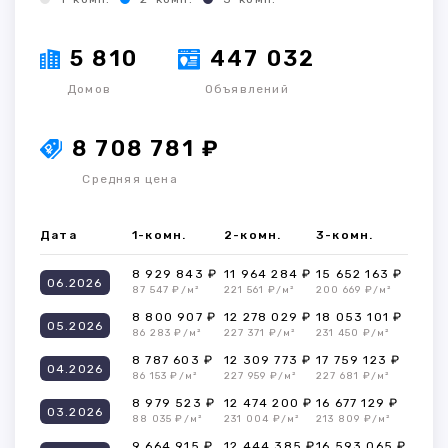
5 810
447 032
Домов
Объявлений
8 708 781 ₽
Средняя цена
Дата
1-комн.
2-комн.
3-комн.
8 929 843 ₽
11 964 284 ₽
15 652 163 ₽
06.2026
87 547 ₽/м²
221 561 ₽/м²
200 669 ₽/м²
8 800 907 ₽
12 278 029 ₽
18 053 101 ₽
05.2026
86 283 ₽/м²
227 371 ₽/м²
231 450 ₽/м²
8 787 603 ₽
12 309 773 ₽
17 759 123 ₽
04.2026
86 153 ₽/м²
227 959 ₽/м²
227 681 ₽/м²
8 979 523 ₽
12 474 200 ₽
16 677 129 ₽
03.2026
88 035 ₽/м²
231 004 ₽/м²
213 809 ₽/м²
9 664 915 ₽
12 444 385 ₽
16 593 065 ₽