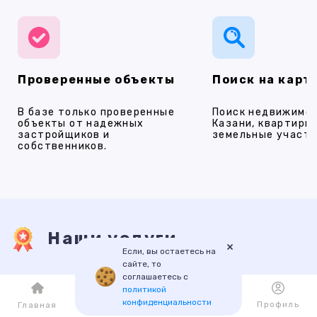
Проверенные объекты
Поиск на карт
В базе только проверенные
Поиск недвижимос
объекты от надежных
Казани, квартиры,
застройщиков и
земельные участки
собственников.
Наши услуги
×
Если, вы остаетесь на
сайте, то
соглашаетесь с
ПРОДАЖА
АРЕНДА
НОВОСТРОЙКИ
ИПОТЕКА
ПР
политикой
конфиденциальности
Каталог
Избранное
Профиль
Главная