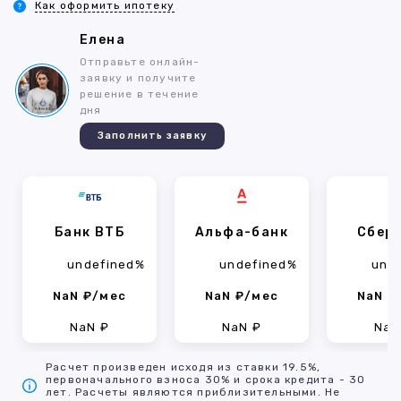
Как оформить ипотеку
Елена
Отправьте онлайн-
заявку и получите
решение в течение
дня
Заполнить заявку
Банк ВТБ
Альфа-банк
Сбер
undefined%
undefined%
und
NaN ₽/мес
NaN ₽/мес
NaN ₽
NaN ₽
NaN ₽
NaN
Расчет произведен исходя из ставки 19.5%,
первоначального взноса 30% и срока кредита - 30
лет. Расчеты являются приблизительными. Не