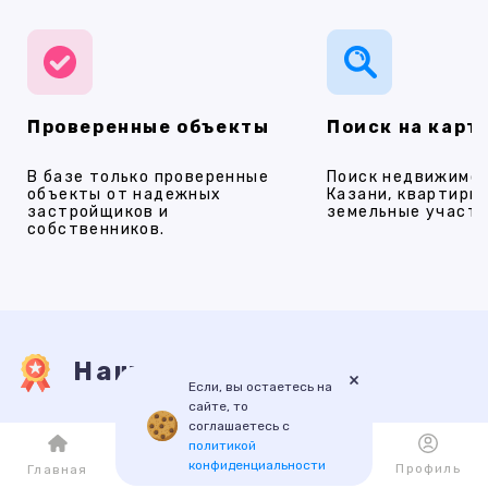
Проверенные объекты
Поиск на карт
В базе только проверенные
Поиск недвижимос
объекты от надежных
Казани, квартиры,
застройщиков и
земельные участки
собственников.
Наши услуги
×
Если, вы остаетесь на
сайте, то
соглашаетесь с
ПРОДАЖА
АРЕНДА
НОВОСТРОЙКИ
ИПОТЕКА
ПР
политикой
конфиденциальности
Каталог
Избранное
Профиль
Главная