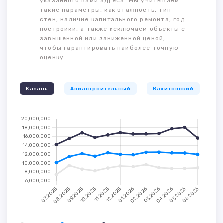
указанного вами адреса. Мы учитываем
такие параметры, как этажность, тип
стен, наличие капитального ремонта, год
постройки, а также исключаем объекты с
завышенной или заниженной ценой,
чтобы гарантировать наиболее точную
оценку.
Казань
Авиастроительный
Вахитовский
К