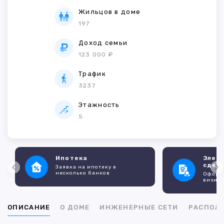
Жильцов в доме
197
Доход семьи
123 000 ₽
Трафик
3237
Этажность
5
Ипотека
Элек
сдел
Заявка на ипотеку в
несколько банков
Оформл
визито
ОПИСАНИЕ
О ДОМЕ
ИНЖЕНЕРНЫЕ СЕТИ
РАСПОЛ