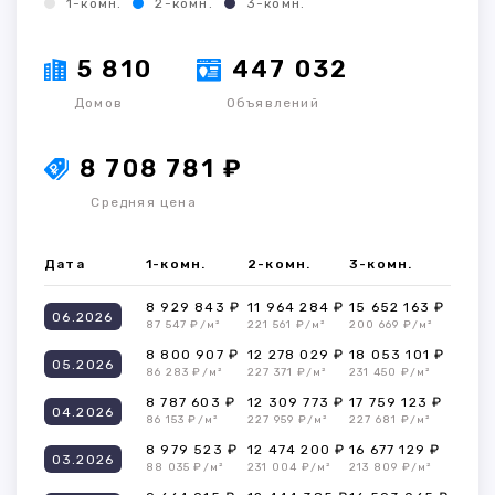
1-комн.
2-комн.
3-комн.
5 810
447 032
Домов
Объявлений
8 708 781 ₽
Средняя цена
Дата
1-комн.
2-комн.
3-комн.
8 929 843 ₽
11 964 284 ₽
15 652 163 ₽
06.2026
87 547 ₽/м²
221 561 ₽/м²
200 669 ₽/м²
8 800 907 ₽
12 278 029 ₽
18 053 101 ₽
05.2026
86 283 ₽/м²
227 371 ₽/м²
231 450 ₽/м²
8 787 603 ₽
12 309 773 ₽
17 759 123 ₽
04.2026
86 153 ₽/м²
227 959 ₽/м²
227 681 ₽/м²
8 979 523 ₽
12 474 200 ₽
16 677 129 ₽
03.2026
88 035 ₽/м²
231 004 ₽/м²
213 809 ₽/м²