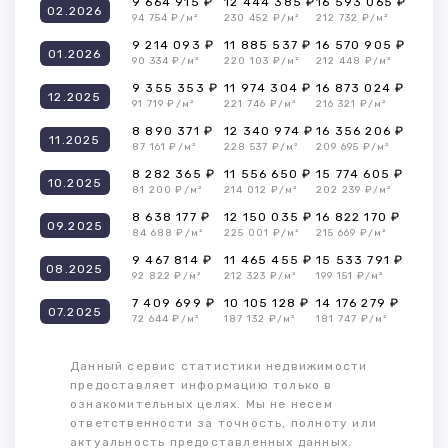
9 664 915 ₽
12 444 385 ₽
16 593 065 ₽
02.2026
94 754 ₽/м²
230 452 ₽/м²
212 732 ₽/м²
9 214 093 ₽
11 885 537 ₽
16 570 905 ₽
01.2026
90 334 ₽/м²
220 103 ₽/м²
212 448 ₽/м²
9 355 353 ₽
11 974 304 ₽
16 873 024 ₽
12.2025
91 719 ₽/м²
221 746 ₽/м²
216 321 ₽/м²
8 890 371 ₽
12 340 974 ₽
16 356 206 ₽
11.2025
87 161 ₽/м²
228 537 ₽/м²
209 695 ₽/м²
8 282 365 ₽
11 556 650 ₽
15 774 605 ₽
10.2025
81 200 ₽/м²
214 012 ₽/м²
202 239 ₽/м²
8 638 177 ₽
12 150 035 ₽
16 822 170 ₽
09.2025
84 688 ₽/м²
225 001 ₽/м²
215 669 ₽/м²
9 467 814 ₽
11 465 455 ₽
15 533 791 ₽
08.2025
92 822 ₽/м²
212 323 ₽/м²
199 151 ₽/м²
7 409 699 ₽
10 105 128 ₽
14 176 279 ₽
07.2025
72 644 ₽/м²
187 132 ₽/м²
181 747 ₽/м²
Данный сервис статистики недвижимости
предоставляет информацию только в
ознакомительных целях. Мы не несем
ответственности за точность, полноту или
актуальность предоставленных данных.