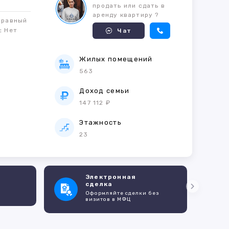
продать или сдать в
аренду квартиру ?
правный
м:
Нет
Чат
Жилых помещений
563
е
Доход семьи
147 112 ₽
Этажность
23
Электронная
сделка
Оформляйте сделки без
визитов в МФЦ