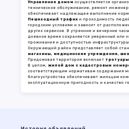
Управление домом
осуществляется органи
техническое обслуживание, ремонт инженер
обеспечивает надлежащее выполнение норма
Пешеходный трафик
и проходимость людей
городским условиям и зависит от расположе
других сервисов. В утренние и вечерние час
дневное время сохраняется умеренный или н
проживания и доступностью инфраструктуры,
Окружающий район представляет собой стан
магазины, медицинские учреждения, шко
Придомовая территория включает
тротуары
В целом,
жилой дом с кадастровым номеро
соответствующим нормативам содержания мн
благоустройства обеспечивают жильцам ком
эксплуатационную пригодность и качество г
История объявлений