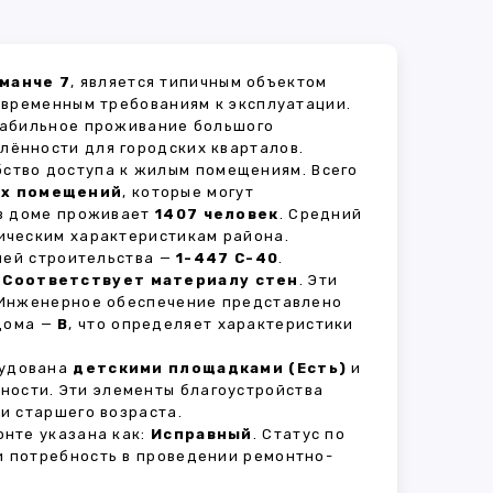
рманче 7
, является типичным объектом
овременным требованиям к эксплуатации.
стабильное проживание большого
елённости для городских кварталов.
бство доступа к жилым помещениям. Всего
ых помещений
, которые могут
 в доме проживает
1407 человек
. Средний
ическим характеристикам района.
рией строительства —
1-447 С-40
.
—
Соответствует материалу стен
. Эти
 Инженерное обеспечение представлено
 дома —
B
, что определяет характеристики
рудована
детскими площадками (Есть)
и
вности. Эти элементы благоустройства
и старшего возраста.
нте указана как:
Исправный
. Статус по
и потребность в проведении ремонтно-