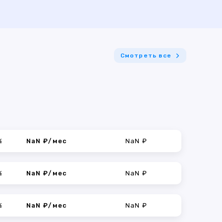
Смотреть все
%
NaN ₽/мес
NaN ₽
%
NaN ₽/мес
NaN ₽
%
NaN ₽/мес
NaN ₽