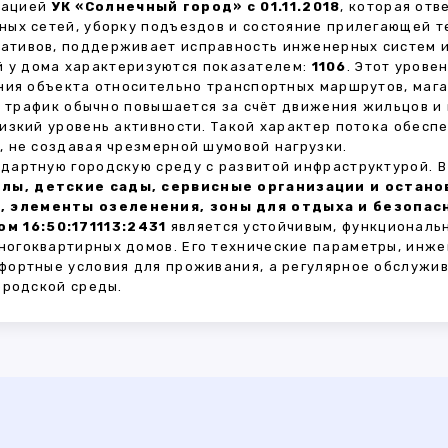
зацией
УК «Солнечный город» с 01.11.2018
, которая от
ных сетей, уборку подъездов и состояние прилегающей 
тивов, поддерживает исправность инженерных систем и
 у дома характеризуются показателем:
1106
. Этот урове
ния объекта относительно транспортных маршрутов, маг
ы трафик обычно повышается за счёт движения жильцов и
изкий уровень активности. Такой характер потока обес
 не создавая чрезмерной шумовой нагрузки.
дартную городскую среду с развитой инфраструктурой. 
лы, детские сады, сервисные организации и остан
, элементы озеленения, зоны для отдыха и безопа
м 16:50:171113:2431
является устойчивым, функциональ
огоквартирных домов. Его технические параметры, инже
фортные условия для проживания, а регулярное обслужи
ородской среды.