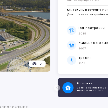
Многоквартирный дом
Кпитальный ремонт:
Ис
Дом признан аварийны
Год постройки
2015
Жильцов в дом
1407
Трафик
1106
0
Ипотека
Заявка на ипотеку в
несколько банков
АСПОЛОЖЕНИЕ