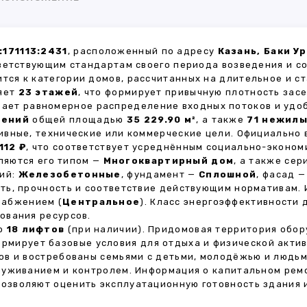
171113:2431
, расположенный по адресу
Казань, Баки У
ветствующим стандартам своего периода возведения и с
ится к категории домов, рассчитанных на длительное и 
ляет
23 этажей
, что формирует привычную плотность зас
ивает равномерное распределение входных потоков и удо
щений
общей площадью
35 229.90 м²
, а также
71 нежил
ивные, технические или коммерческие цели. Официально
112 ₽
, что соответствует усреднённым социально-эконом
яются его типом —
Многоквартирный дом
, а также се
тий:
Железобетонные
, фундамент —
Сплошной
, фасад 
ть, прочность и соответствие действующим нормативам.
набжением (
Центральное
). Класс энергоэффективности
ования ресурсов.
но
18 лифтов
(при наличии). Придомовая территория обо
формирует базовые условия для отдыха и физической акти
в и востребованы семьями с детьми, молодёжью и людьм
луживанием и контролем. Информация о капитальном ремо
 позволяют оценить эксплуатационную готовность здания 