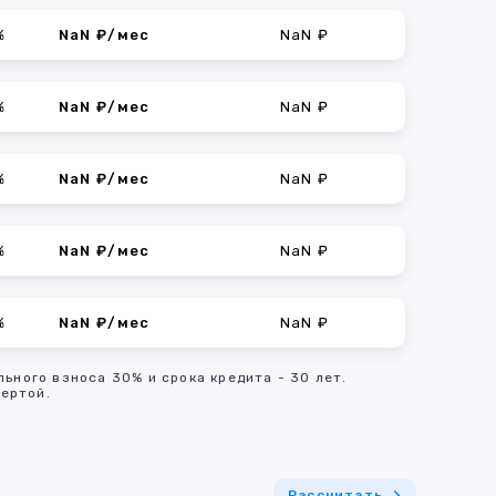
%
NaN ₽/мес
NaN ₽
%
NaN ₽/мес
NaN ₽
%
NaN ₽/мес
NaN ₽
%
NaN ₽/мес
NaN ₽
%
NaN ₽/мес
NaN ₽
льного взноса 30% и срока кредита - 30 лет.
ертой.
Рассчитать