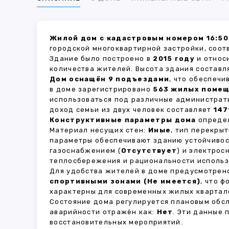
Жилой дом с кадастровым номером 16:50:
городской многоквартирной застройки, соот
Здание было построено в
2015 году
и относ
количества жителей. Высота здания состав
Дом оснащён 9 подъездами
, что обеспеч
в доме зарегистрировано
563 жилых поме
использоваться под различные администрат
доход семьи из двух человек составляет
147
Конструктивные параметры дома
определ
Материал несущих стен:
Иные
, тип перекры
параметры обеспечивают зданию устойчивос
газоснабжением (
Отсутствует
) и электрос
теплосбережения и рациональности использ
Для удобства жителей в доме предусмотре
спортивными зонами (Не имеется)
, что 
характерны для современных жилых квартало
Состояние дома регулируется плановым обс
аварийности отражён как:
Нет
. Эти данные
восстановительных мероприятий.