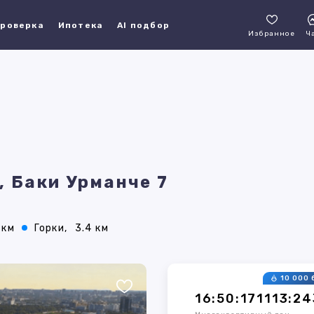
роверка
Ипотека
AI подбор
Избранное
Ч
, Баки Урманче 7
 км
Горки,
3.4 км
10 000 
16:50:171113:24