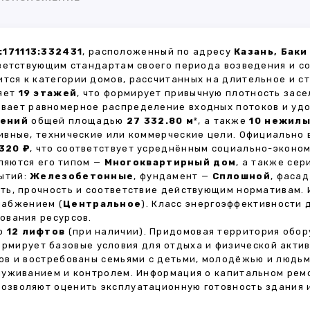
171113:332431
, расположенный по адресу
Казань, Баки
ветствующим стандартам своего периода возведения и с
ится к категории домов, рассчитанных на длительное и 
ляет
19 этажей
, что формирует привычную плотность засе
чивает равномерное распределение входных потоков и уд
щений
общей площадью
27 332.80 м²
, а также
10 нежил
ивные, технические или коммерческие цели. Официально
320 ₽
, что соответствует усреднённым социально-эконо
яются его типом —
Многоквартирный дом
, а также се
рытий:
Железобетонные
, фундамент —
Сплошной
, фаса
ть, прочность и соответствие действующим нормативам.
набжением (
Центральное
). Класс энергоэффективности
ования ресурсов.
но
12 лифтов
(при наличии). Придомовая территория обо
формирует базовые условия для отдыха и физической акти
в и востребованы семьями с детьми, молодёжью и людьм
луживанием и контролем. Информация о капитальном ремо
 позволяют оценить эксплуатационную готовность здания 