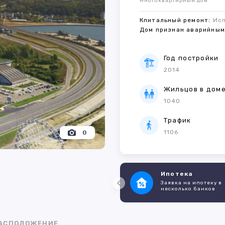
Многоквартирный дом
Кпитальный ремонт:
Ис
Дом признан аварийны
Год постройки
2014
Жильцов в дом
1040
Трафик
1106
0
Ипотека
Заявка на ипотеку в
несколько банков
АСПОЛОЖЕНИЕ