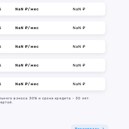
%
NaN ₽/мес
NaN ₽
%
NaN ₽/мес
NaN ₽
%
NaN ₽/мес
NaN ₽
%
NaN ₽/мес
NaN ₽
%
NaN ₽/мес
NaN ₽
льного взноса 30% и срока кредита - 30 лет.
ертой.
Рассчитать