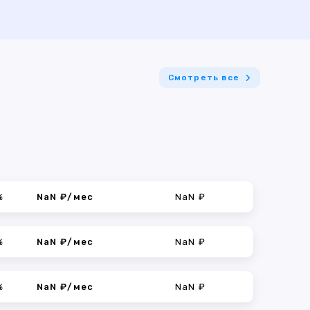
Смотреть все
%
NaN ₽/мес
NaN ₽
%
NaN ₽/мес
NaN ₽
%
NaN ₽/мес
NaN ₽