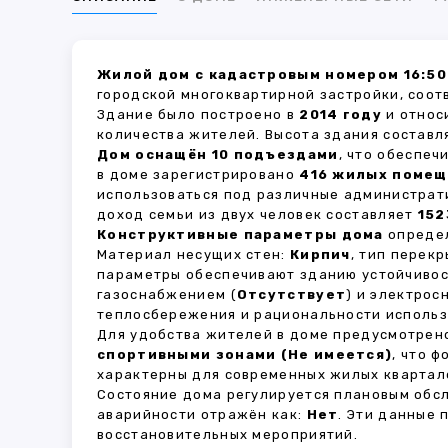
Жилой дом с кадастровым номером 16:50:
городской многоквартирной застройки, соот
Здание было построено в
2014 году
и относ
количества жителей. Высота здания состав
Дом оснащён 10 подъездами
, что обеспе
в доме зарегистрировано
416 жилых поме
использоваться под различные администрат
доход семьи из двух человек составляет
152
Конструктивные параметры дома
определ
Материал несущих стен:
Кирпич
, тип перек
параметры обеспечивают зданию устойчивос
газоснабжением (
Отсутствует
) и электрос
теплосбережения и рациональности использ
Для удобства жителей в доме предусмотре
спортивными зонами (Не имеется)
, что 
характерны для современных жилых квартало
Состояние дома регулируется плановым обс
аварийности отражён как:
Нет
. Эти данные
восстановительных мероприятий.