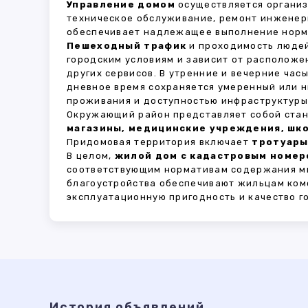
Управление домом
осуществляется органи
техническое обслуживание, ремонт инженер
обеспечивает надлежащее выполнение норма
Пешеходный трафик
и проходимость людей
городским условиям и зависит от расположе
других сервисов. В утренние и вечерние час
дневное время сохраняется умеренный или н
проживания и доступностью инфраструктуры,
Окружающий район представляет собой стан
магазины, медицинские учреждения, шко
Придомовая территория включает
тротуары
В целом,
жилой дом с кадастровым номеро
соответствующим нормативам содержания мн
благоустройства обеспечивают жильцам ком
эксплуатационную пригодность и качество г
История объявлений