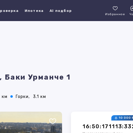
роверка
Ипотека
AI подбор
Избранное
Ч
, Баки Урманче 1
7 км
Горки,
3.1 км
10 000 
16:50:171113:3