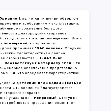
 Урманче 1
, является типичным объектом
овременным требованиям к эксплуатации.
стабильное проживание большого
лённости для городских кварталов.
обство доступа к жилым помещениям. Всего
ых помещений
, которые могут
 в доме проживает
1040 человек
. Средний
мическим характеристикам района.
рией строительства —
1-447 С-40
.
д —
Соответствует материалу стен
. Эти
 Инженерное обеспечение представлено
 дома —
A
, что определяет характеристики
рудована
детскими площадками (Есть)
и
вности. Эти элементы благоустройства
и старшего возраста.
нте указана как:
Исправный
. Статус по
и потребность в проведении ремонтно-