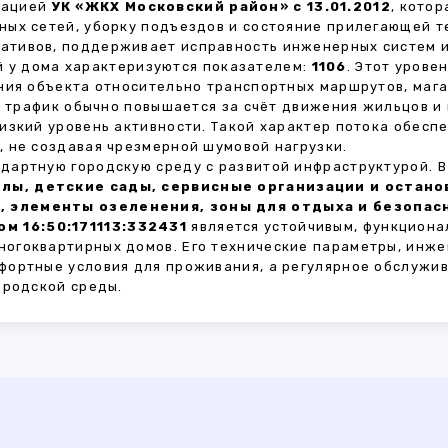
зацией
УК «ЖКХ Московский район» с 13.01.2012
, кото
ных сетей, уборку подъездов и состояние прилегающей 
тивов, поддерживает исправность инженерных систем и
 у дома характеризуются показателем:
1106
. Этот урове
ния объекта относительно транспортных маршрутов, маг
ы трафик обычно повышается за счёт движения жильцов и
изкий уровень активности. Такой характер потока обес
 не создавая чрезмерной шумовой нагрузки.
дартную городскую среду с развитой инфраструктурой. 
лы, детские сады, сервисные организации и остан
, элементы озеленения, зоны для отдыха и безопа
м 16:50:171113:332431
является устойчивым, функциона
огоквартирных домов. Его технические параметры, инже
фортные условия для проживания, а регулярное обслужи
ородской среды.