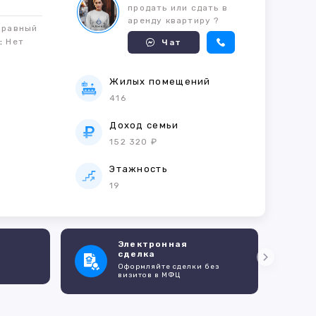
продать или сдать в
аренду квартиру ?
правный
м:
Нет
Чат
Жилых помещений
416
е
Доход семьи
152 320 ₽
Этажность
19
Электронная
сделка
Оформляйте сделки без
визитов в МФЦ