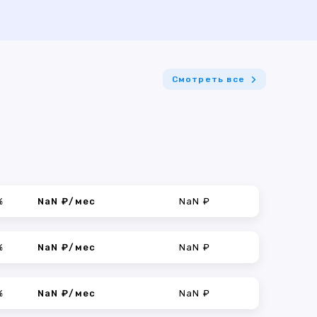
Смотреть все
%
NaN ₽/мес
NaN ₽
%
NaN ₽/мес
NaN ₽
%
NaN ₽/мес
NaN ₽