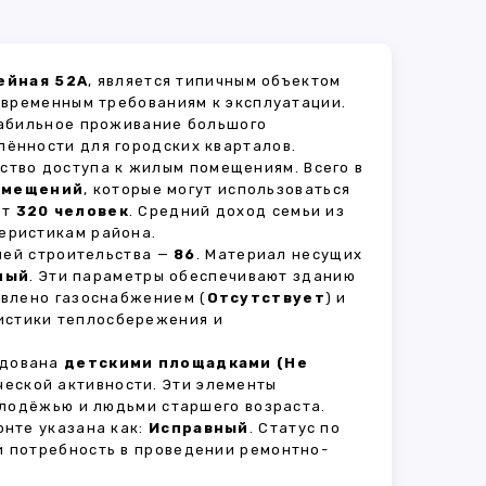
ейная 52А
, является типичным объектом
овременным требованиям к эксплуатации.
табильное проживание большого
лённости для городских кварталов.
ство доступа к жилым помещениям. Всего в
омещений
, которые могут использоваться
ет
320 человек
. Средний доход семьи из
еристикам района.
рией строительства —
86
. Материал несущих
ный
. Эти параметры обеспечивают зданию
авлено газоснабжением (
Отсутствует
) и
ристики теплосбережения и
удована
детскими площадками (Не
ческой активности. Эти элементы
олодёжью и людьми старшего возраста.
нте указана как:
Исправный
. Статус по
и потребность в проведении ремонтно-