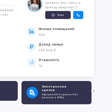
продать или сдать в
аренду квартиру ?
правный
м:
Нет
Чат
Жилых помещений
128
е
Доход семьи
139 556 ₽
Этажность
16
Электронная
сделка
Оформляйте сделки без
визитов в МФЦ