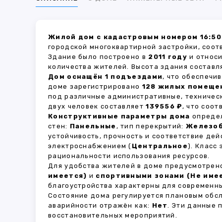
Жилой дом с кадастровым номером 16:50
городской многоквартирной застройки, соот
Здание было построено в
2011 году
и относи
количества жителей. Высота здания состав
Дом оснащён 1 подъездами
, что обеспечи
доме зарегистрировано
128 жилых помеще
под различные административные, техничес
двух человек составляет
139556 ₽
, что соо
Конструктивные параметры дома
определ
стен:
Панельные
, тип перекрытий:
Железо
устойчивость, прочность и соответствие д
электроснабжением (
Центральное
). Класс
рациональности использования ресурсов.
Для удобства жителей в доме предусмотре
имеется)
и
спортивными зонами (Не име
благоустройства характерны для современны
Состояние дома регулируется плановым обс
аварийности отражён как:
Нет
. Эти данные
восстановительных мероприятий.