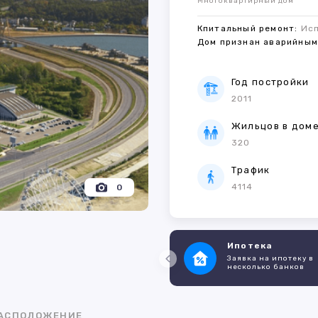
Многоквартирный дом
Кпитальный ремонт:
Ис
Дом признан аварийны
Год постройки
2011
Жильцов в дом
320
Трафик
4114
0
Ипотека
Заявка на ипотеку в
несколько банков
АСПОЛОЖЕНИЕ