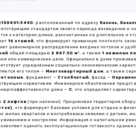
:100401:3440
, расположенный по адресу
Казань, Бакал
ветствующим стандартам своего периода возведения и с
тся к категории домов, рассчитанных на длительное и с
ляет
16 этажей
, что формирует привычную плотность засе
вает равномерное распределение входных потоков и удоб
ний
общей площадью
2 847.50 м²
, а также
1 нежилых п
кие или коммерческие цели. Официально в доме прожива
тветствует усреднённым социально-экономическим характ
яются его типом —
Многоквартирный дом
, а также се
бетонные
, фундамент —
Столбчатый
, фасад —
Окрашен
ействующим нормативам. Инженерное обеспечение предст
 энергоэффективности дома —
C
, что определяет характе
но
2 лифтов
(при наличии). Придомовая территория обор
ется)
, что формирует базовые условия для отдыха и физи
х жилых кварталов и востребованы семьями с детьми, м
луживанием и контролем. Информация о капитальном ремо
 позволяют оценить эксплуатационную готовность здания 