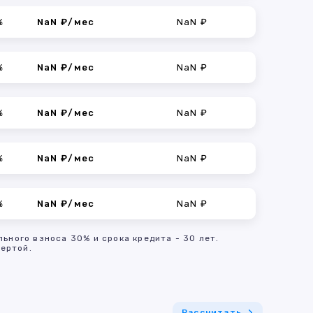
%
NaN ₽/мес
NaN ₽
%
NaN ₽/мес
NaN ₽
%
NaN ₽/мес
NaN ₽
%
NaN ₽/мес
NaN ₽
%
NaN ₽/мес
NaN ₽
льного взноса 30% и срока кредита - 30 лет.
ертой.
Рассчитать