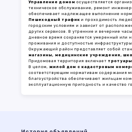
Управление домом
осуществляется органи
техническое обслуживание, ремонт инженер
обеспечивает надлежащее выполнение норма
Пешеходный трафик
и проходимость людей
городским условиям и зависит от расположе
других сервисов. В утренние и вечерние час
дневное время сохраняется умеренный или н
проживания и доступностью инфраструктуры,
Окружающий район представляет собой стан
магазины, медицинские учреждения, шко
Придомовая территория включает
тротуары
В целом,
жилой дом с кадастровым номеро
соответствующим нормативам содержания мн
благоустройства обеспечивают жильцам ком
эксплуатационную пригодность и качество г
История объявлений