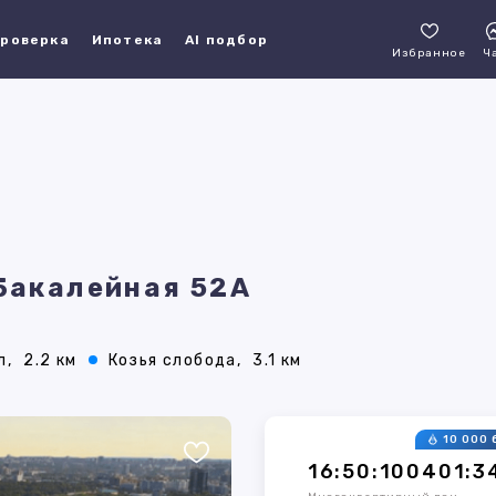
роверка
Ипотека
AI подбор
Избранное
Ч
 Бакалейная 52А
л,
2.2 км
Козья слобода,
3.1 км
10 000 
16:50:100401:3