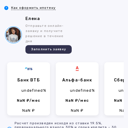
Как оформить ипотеку
Елена
Отправьте онлайн-
заявку и получите
решение в течение
дня
Заполнить заявку
Банк ВТБ
Альфа-банк
Сбер
undefined%
undefined%
und
NaN ₽/мес
NaN ₽/мес
NaN ₽
NaN ₽
NaN ₽
NaN
Расчет произведен исходя из ставки 19.5%,
первоначального взноса 30% и срока кредита - 30