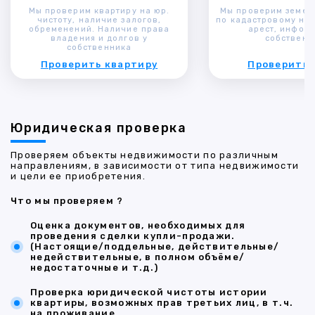
Мы проверим квартиру на юр.
Мы проверим земел
чистоту, наличие залогов,
по кадастровому ном
обременений. Наличие права
арест, инфор
владения и долгов у
собственн
собственника
Проверить квартиру
Проверить 
Юридическая проверка
Проверяем объекты недвижимости по различным
направлениям, в зависимости от типа недвижимости
и цели ее приобретения.
Что мы проверяем ?
Оценка документов, необходимых для
проведения сделки купли-продажи.
(Настоящие/поддельные, действительные/
недействительные, в полном объёме/
недостаточные и т.д.)
Проверка юридической чистоты истории
квартиры, возможных прав третьих лиц, в т.ч.
на проживание