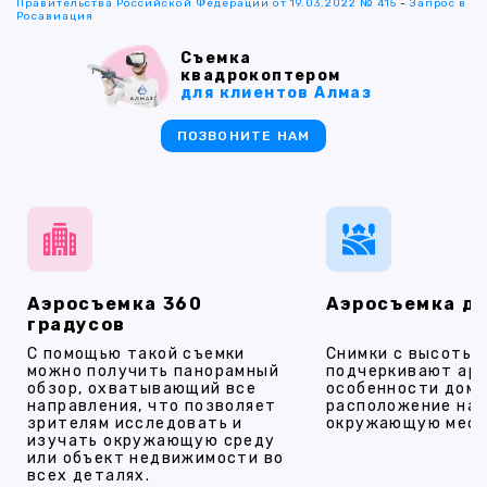
Правительства Российской Федерации от 19.03.2022 № 415
-
Запрос в
Росавиация
Съемка
квадрокоптером
для клиентов Алмаз
ПОЗВОНИТЕ НАМ
Аэросъемка 360
Аэросъемка д
градусов
С помощью такой съемки
Снимки с высоты
можно получить панорамный
подчеркивают ар
обзор, охватывающий все
особенности дома
направления, что позволяет
расположение на 
зрителям исследовать и
окружающую мест
изучать окружающую среду
или объект недвижимости во
всех деталях.