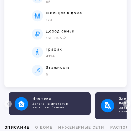
68
Жильцов в доме
170
Доход семьи
138 856 ₽
Трафик
4114
Этажность
5
Ипотека
Элек
сдел
Заявка на ипотеку в
несколько банков
Оформл
визито
ОПИСАНИЕ
О ДОМЕ
ИНЖЕНЕРНЫЕ СЕТИ
РАСПОЛ