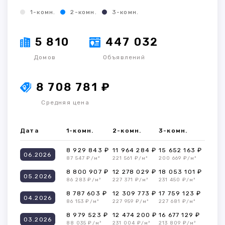
1-комн.
2-комн.
3-комн.
5 810
447 032
Домов
Объявлений
8 708 781 ₽
Средняя цена
Дата
1-комн.
2-комн.
3-комн.
8 929 843 ₽
11 964 284 ₽
15 652 163 ₽
06.2026
87 547 ₽/м²
221 561 ₽/м²
200 669 ₽/м²
8 800 907 ₽
12 278 029 ₽
18 053 101 ₽
05.2026
86 283 ₽/м²
227 371 ₽/м²
231 450 ₽/м²
8 787 603 ₽
12 309 773 ₽
17 759 123 ₽
04.2026
86 153 ₽/м²
227 959 ₽/м²
227 681 ₽/м²
8 979 523 ₽
12 474 200 ₽
16 677 129 ₽
03.2026
88 035 ₽/м²
231 004 ₽/м²
213 809 ₽/м²