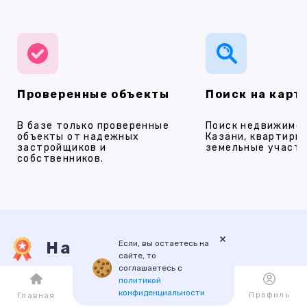
Проверенные объекты
Поиск на карт
В базе только проверенные
Поиск недвижимос
объекты от надежных
Казани, квартиры,
застройщиков и
земельные участки
собственников.
×
Если, вы остаетесь на
Наши услуги
сайте, то
соглашаетесь с
политикой
конфиденциальности
ПРОДАЖА
АРЕНДА
НОВОСТРОЙКИ
ИПОТЕКА
ПР
Каталог
Избранное
Профиль
Главная