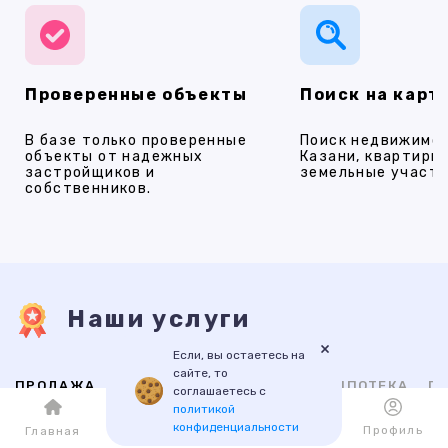
Проверенные объекты
Поиск на карт
В базе только проверенные
Поиск недвижимос
объекты от надежных
Казани, квартиры,
застройщиков и
земельные участки
собственников.
Наши услуги
×
Если, вы остаетесь на
сайте, то
ПРОДАЖА
АРЕНДА
НОВОСТРОЙКИ
ИПОТЕКА
ПР
соглашаетесь с
политикой
конфиденциальности
Каталог
Избранное
Профиль
Главная
ВТОРИЧНАЯ
НОВОСТРОЙКИ