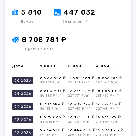
5 810
447 032
Домов
Объявлений
8 708 781 ₽
Средняя цена
Дата
1-комн.
2-комн.
3-комн.
8 929 843 ₽
11 964 284 ₽
15 652 163 ₽
06.2026
87 547 ₽/м²
221 561 ₽/м²
200 669 ₽/м²
8 800 907 ₽
12 278 029 ₽
18 053 101 ₽
05.2026
86 283 ₽/м²
227 371 ₽/м²
231 450 ₽/м²
8 787 603 ₽
12 309 773 ₽
17 759 123 ₽
04.2026
86 153 ₽/м²
227 959 ₽/м²
227 681 ₽/м²
8 979 523 ₽
12 474 200 ₽
16 677 129 ₽
03.2026
88 035 ₽/м²
231 004 ₽/м²
213 809 ₽/м²
9 664 915 ₽
12 444 385 ₽
16 593 065 ₽
02.2026
94 754 ₽/м²
230 452 ₽/м²
212 732 ₽/м²