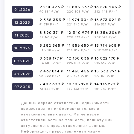
9 214 093 ₽
11 885 537 ₽
16 570 905 ₽
01.2026
90 334 ₽/м²
220 103 ₽/м²
212 448 ₽/м²
9 355 353 ₽
11 974 304 ₽
16 873 024 ₽
12.2025
91 719 ₽/м²
221 746 ₽/м²
216 321 ₽/м²
8 890 371 ₽
12 340 974 ₽
16 356 206 ₽
11.2025
87 161 ₽/м²
228 537 ₽/м²
209 695 ₽/м²
8 282 365 ₽
11 556 650 ₽
15 774 605 ₽
10.2025
81 200 ₽/м²
214 012 ₽/м²
202 239 ₽/м²
8 638 177 ₽
12 150 035 ₽
16 822 170 ₽
09.2025
84 688 ₽/м²
225 001 ₽/м²
215 669 ₽/м²
9 467 814 ₽
11 465 455 ₽
15 533 791 ₽
08.2025
92 822 ₽/м²
212 323 ₽/м²
199 151 ₽/м²
7 409 699 ₽
10 105 128 ₽
14 176 279 ₽
07.2025
72 644 ₽/м²
187 132 ₽/м²
181 747 ₽/м²
Данный сервис статистики недвижимости
предоставляет информацию только в
ознакомительных целях. Мы не несем
ответственности за точность, полноту или
актуальность предоставленных данных.
Информация, предоставленная нашим