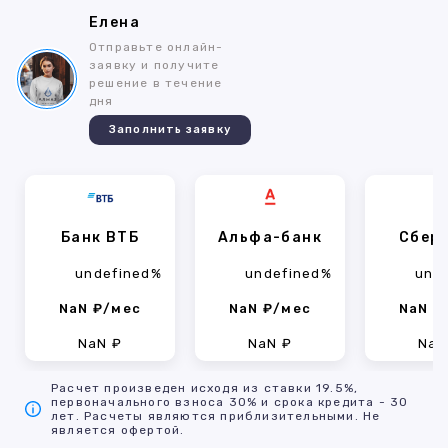
Елена
Отправьте онлайн-
заявку и получите
решение в течение
дня
Заполнить заявку
Банк ВТБ
Альфа-банк
Сбер
undefined%
undefined%
und
NaN ₽/мес
NaN ₽/мес
NaN ₽
NaN ₽
NaN ₽
NaN
Расчет произведен исходя из ставки 19.5%,
первоначального взноса 30% и срока кредита - 30
лет. Расчеты являются приблизительными. Не
является офертой.