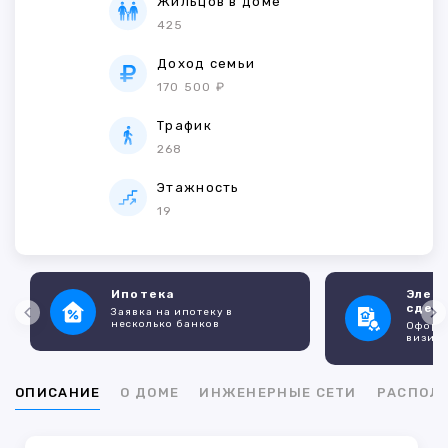
Жильцов в доме
425
Доход семьи
170 500 ₽
Трафик
268
Этажность
19
Ипотека
Элек
сдел
Заявка на ипотеку в
несколько банков
Оформл
визито
ОПИСАНИЕ
О ДОМЕ
ИНЖЕНЕРНЫЕ СЕТИ
РАСПОЛ