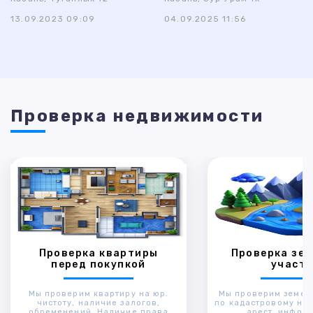
13.09.2023 09:09
04.09.2025 11:56
Проверка недвижимости
Проверка квартиры
Проверка зем
перед покупкой
участк
Мы проверим квартиру на юр.
Мы проверим земел
чистоту, наличие залогов,
по кадастровому ном
обременений. Наличие права
арест, инфор