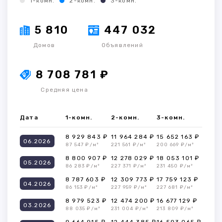
1-комн.
2-комн.
3-комн.
5 810
447 032
Домов
Объявлений
8 708 781 ₽
Средняя цена
Дата
1-комн.
2-комн.
3-комн.
8 929 843 ₽
11 964 284 ₽
15 652 163 ₽
06.2026
87 547 ₽/м²
221 561 ₽/м²
200 669 ₽/м²
8 800 907 ₽
12 278 029 ₽
18 053 101 ₽
05.2026
86 283 ₽/м²
227 371 ₽/м²
231 450 ₽/м²
8 787 603 ₽
12 309 773 ₽
17 759 123 ₽
04.2026
86 153 ₽/м²
227 959 ₽/м²
227 681 ₽/м²
8 979 523 ₽
12 474 200 ₽
16 677 129 ₽
03.2026
88 035 ₽/м²
231 004 ₽/м²
213 809 ₽/м²