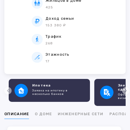
Жильцов в доме
425
Доход семьи
153 380 ₽
Трафик
268
Этажность
17
Ипотека
Элек
сдел
Заявка на ипотеку в
несколько банков
Оформл
визито
ОПИСАНИЕ
О ДОМЕ
ИНЖЕНЕРНЫЕ СЕТИ
РАСПОЛ