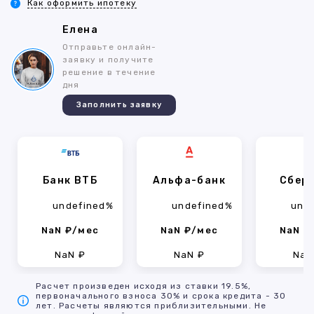
Как оформить ипотеку
Елена
Отправьте онлайн-
заявку и получите
решение в течение
дня
Заполнить заявку
Банк ВТБ
Альфа-банк
Сбер
undefined%
undefined%
und
NaN ₽/мес
NaN ₽/мес
NaN ₽
NaN ₽
NaN ₽
NaN
Расчет произведен исходя из ставки 19.5%,
первоначального взноса 30% и срока кредита - 30
лет. Расчеты являются приблизительными. Не