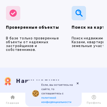
Проверенные объекты
Поиск на карт
В базе только проверенные
Поиск недвижимос
объекты от надежных
Казани, квартиры,
застройщиков и
земельные участки
собственников.
Наши услуги
×
Если, вы остаетесь на
сайте, то
соглашаетесь с
ПРОДАЖА
АРЕНДА
НОВОСТРОЙКИ
ИПОТЕКА
ПР
политикой
конфиденциальности
Каталог
Избранное
Профиль
Главная