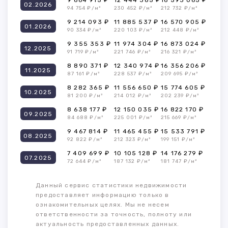
9 664 915 ₽
12 444 385 ₽
16 593 065 ₽
02.2026
94 754 ₽/м²
230 452 ₽/м²
212 732 ₽/м²
9 214 093 ₽
11 885 537 ₽
16 570 905 ₽
01.2026
90 334 ₽/м²
220 103 ₽/м²
212 448 ₽/м²
9 355 353 ₽
11 974 304 ₽
16 873 024 ₽
12.2025
91 719 ₽/м²
221 746 ₽/м²
216 321 ₽/м²
8 890 371 ₽
12 340 974 ₽
16 356 206 ₽
11.2025
87 161 ₽/м²
228 537 ₽/м²
209 695 ₽/м²
8 282 365 ₽
11 556 650 ₽
15 774 605 ₽
10.2025
81 200 ₽/м²
214 012 ₽/м²
202 239 ₽/м²
8 638 177 ₽
12 150 035 ₽
16 822 170 ₽
09.2025
84 688 ₽/м²
225 001 ₽/м²
215 669 ₽/м²
9 467 814 ₽
11 465 455 ₽
15 533 791 ₽
08.2025
92 822 ₽/м²
212 323 ₽/м²
199 151 ₽/м²
7 409 699 ₽
10 105 128 ₽
14 176 279 ₽
07.2025
72 644 ₽/м²
187 132 ₽/м²
181 747 ₽/м²
Данный сервис статистики недвижимости
предоставляет информацию только в
ознакомительных целях. Мы не несем
ответственности за точность, полноту или
актуальность предоставленных данных.