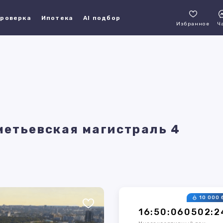
роверка
Ипотека
AI подбор
Избранное
Ч
Аметьевская магистраль 4
10 000 
16:50:060502:2