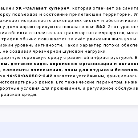
зацией
УК «Салават купере»
, которая отвечает за сани
борку подъездов и состояние прилегающей территории. 
живает исправность инженерных систем и обеспечивает
 у дома характеризуются показателем:
862
. Этот урове
ния объекта относительно транспортных маршрутов, маг
ы трафик обычно повышается за счёт движения жильцов и
изкий уровень активности. Такой характер потока обес
 не создавая чрезмерной шумовой нагрузки.
дартную городскую среду с развитой инфраструктурой. 
лы, детские сады, сервисные организации и остан
, элементы озеленения, зоны для отдыха и безопа
ом 16:50:060502:242
является устойчивым, функциональ
огоквартирных домов. Его технические параметры, инже
фортные условия для проживания, а регулярное обслужи
ородской среды.