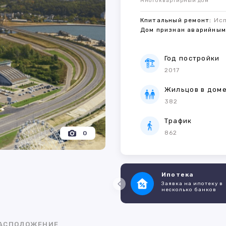
Многоквартирный дом
Кпитальный ремонт:
Ис
Дом признан аварийны
Год постройки
2017
Жильцов в дом
382
Трафик
862
0
Ипотека
Заявка на ипотеку в
несколько банков
АСПОЛОЖЕНИЕ