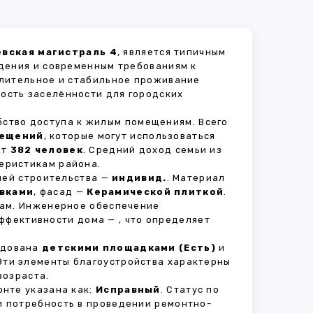
евская магистраль 4
, является типичным
дения и современным требованиям к
длительное и стабильное проживание
ность заселённости для городских
бство доступа к жилым помещениям. Всего
мещений
, которые могут использоваться
ет
382 человек
. Средний доход семьи из
еристикам района.
рией строительства —
индивид.
. Материал
вками
, фасад —
Керамической плиткой
.
вам. Инженерное обеспечение
оэффективности дома —
, что определяет
удована
детскими площадками (Есть)
и
 Эти элементы благоустройства характерны
возраста.
нте указана как:
Исправный
. Статус по
и потребность в проведении ремонтно-