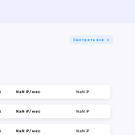
Смотреть все
%
NaN ₽/мес
NaN ₽
%
NaN ₽/мес
NaN ₽
%
NaN ₽/мес
NaN ₽