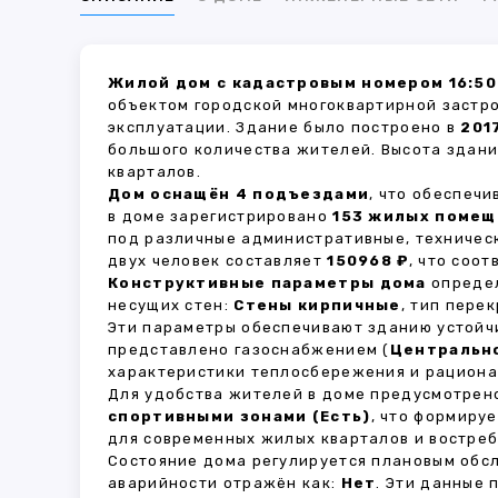
Жилой дом с кадастровым номером 16:50
объектом городской многоквартирной застр
эксплуатации. Здание было построено в
201
большого количества жителей. Высота здан
кварталов.
Дом оснащён 4 подъездами
, что обеспеч
в доме зарегистрировано
153 жилых поме
под различные административные, техничес
двух человек составляет
150968 ₽
, что соо
Конструктивные параметры дома
определ
несущих стен:
Стены кирпичные
, тип пере
Эти параметры обеспечивают зданию устойч
представлено газоснабжением (
Центральн
характеристики теплосбережения и рациона
Для удобства жителей в доме предусмотре
спортивными зонами (Есть)
, что формиру
для современных жилых кварталов и востреб
Состояние дома регулируется плановым обс
аварийности отражён как:
Нет
. Эти данные