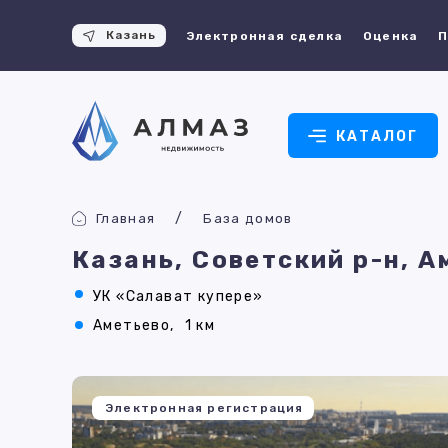
Казань
Электронная сделка
Оценка
П
КАТАЛОГ
Главная
База домов
Казань, Советский р-н, 
УК «Салават купере»
Аметьево,
1 км
Электронная регистрация