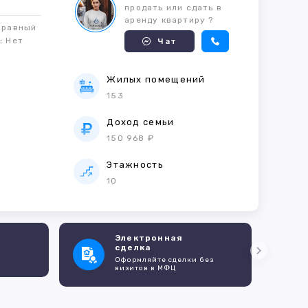
продать или сдать в
аренду квартиру ?
правный
м:
Нет
Чат
Жилых помещений
153
е
Доход семьи
150 968 ₽
Этажность
10
Электронная
сделка
Оформляйте сделки без
визитов в МФЦ