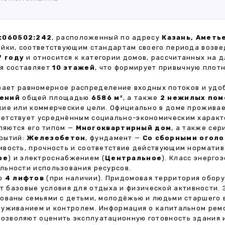
:060502:242
, расположенный по адресу
Казань, Аметь
ойки, соответствующим стандартам своего периода возве
7 году
и относится к категории домов, рассчитанных на 
ия составляет
10 этажей
, что формирует привычную плот
ивает равномерное распределение входных потоков и удо
щений
общей площадью
6586 м²
, а также
2 нежилых по
кие или коммерческие цели. Официально в доме прожива
тветствует усреднённым социально-экономическим характ
яются его типом —
Многоквартирный дом
, а также се
крытий:
Железобетон
, фундамент —
Со сборными оголо
ивость, прочность и соответствие действующим нормати
ое
) и электроснабжением (
Центральное
). Класс энерг
льности использования ресурсов.
но
4 лифтов
(при наличии). Придомовая территория обор
ет базовые условия для отдыха и физической активности.
ованы семьями с детьми, молодёжью и людьми старшего 
луживанием и контролем. Информация о капитальном ремо
 позволяют оценить эксплуатационную готовность здания 