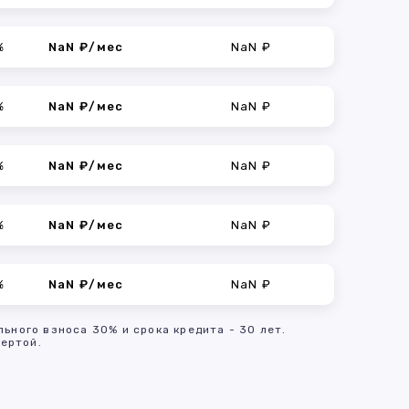
%
NaN ₽/мес
NaN ₽
%
NaN ₽/мес
NaN ₽
%
NaN ₽/мес
NaN ₽
%
NaN ₽/мес
NaN ₽
%
NaN ₽/мес
NaN ₽
льного взноса 30% и срока кредита - 30 лет.
ертой.