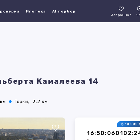
роверка
Ипотека
AI подбор
Избранное
Ч
Альберта Камалеева 14
 км
Горки,
3.2 км
10 000 
16:50:060102:2