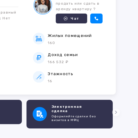
продать или сдать в
аренду квартиру ?
правный
м:
Нет
Чат
Жилых помещений
160
е
Доход семьи
166 532 ₽
Этажность
16
Электронная
сделка
Оформляйте сделки без
визитов в МФЦ