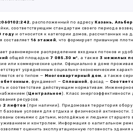
:060102:242
, расположенный по адресу
Казань, Альбер
ойки, соответствующим стандартам своего периода возве
0 году
и относится к категории домов, рассчитанных на 
ия составляет
16 этажей
, что формирует привычную плот
вает равномерное распределение входных потоков и удоб
ний
общей площадью
7 085.30 м²
, а также
3 нежилых п
кие или коммерческие цели. Официально в доме прожива
тветствует усреднённым социально-экономическим характ
яются его типом —
Многоквартирный дом
, а также се
зобетонные
, фундамент —
Сплошной
, фасад —
Соответс
сть и соответствие действующим нормативам. Инженерно
снабжением (
Центральное
). Класс энергоэффективности
ования ресурсов.
но
2 лифтов
(при наличии). Придомовая территория обор
ет базовые условия для отдыха и физической активности.
ованы семьями с детьми, молодёжью и людьми старшего 
луживанием и контролем. Информация о капитальном ремо
 позволяют оценить эксплуатационную готовность здания 