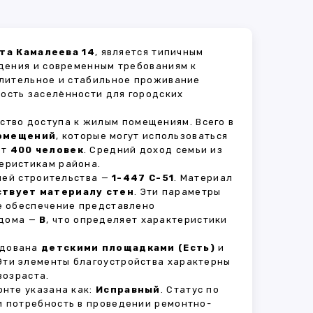
та Камалеева 14
, является типичным
дения и современным требованиям к
длительное и стабильное проживание
ность заселённости для городских
ство доступа к жилым помещениям. Всего в
омещений
, которые могут использоваться
ет
400 человек
. Средний доход семьи из
еристикам района.
рией строительства —
1-447 С-51
. Материал
твует материалу стен
. Эти параметры
е обеспечение представлено
 дома —
B
, что определяет характеристики
удована
детскими площадками (Есть)
и
 Эти элементы благоустройства характерны
возраста.
нте указана как:
Исправный
. Статус по
и потребность в проведении ремонтно-