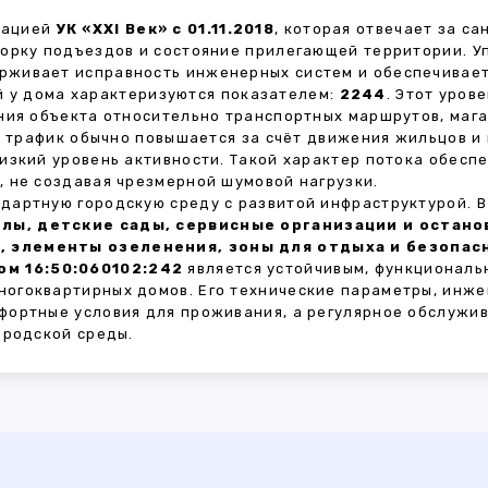
зацией
УК «XXI Век» с 01.11.2018
, которая отвечает за с
борку подъездов и состояние прилегающей территории. 
живает исправность инженерных систем и обеспечивает
 у дома характеризуются показателем:
2244
. Этот уров
ния объекта относительно транспортных маршрутов, маг
ы трафик обычно повышается за счёт движения жильцов и
изкий уровень активности. Такой характер потока обес
 не создавая чрезмерной шумовой нагрузки.
дартную городскую среду с развитой инфраструктурой. 
лы, детские сады, сервисные организации и остан
, элементы озеленения, зоны для отдыха и безопа
м 16:50:060102:242
является устойчивым, функциональ
огоквартирных домов. Его технические параметры, инже
фортные условия для проживания, а регулярное обслужи
ородской среды.