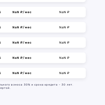
%
NaN ₽/мес
NaN ₽
%
NaN ₽/мес
NaN ₽
%
NaN ₽/мес
NaN ₽
%
NaN ₽/мес
NaN ₽
%
NaN ₽/мес
NaN ₽
льного взноса 30% и срока кредита - 30 лет.
ертой.