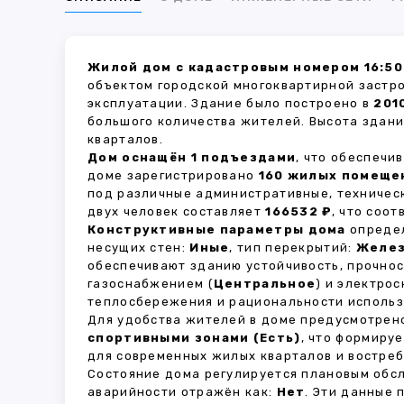
Жилой дом с кадастровым номером 16:50
объектом городской многоквартирной застр
эксплуатации. Здание было построено в
201
большого количества жителей. Высота здан
кварталов.
Дом оснащён 1 подъездами
, что обеспечи
доме зарегистрировано
160 жилых помеще
под различные административные, техничес
двух человек составляет
166532 ₽
, что соо
Конструктивные параметры дома
определ
несущих стен:
Иные
, тип перекрытий:
Желе
обеспечивают зданию устойчивость, прочно
газоснабжением (
Центральное
) и электро
теплосбережения и рациональности использ
Для удобства жителей в доме предусмотре
спортивными зонами (Есть)
, что формиру
для современных жилых кварталов и востреб
Состояние дома регулируется плановым обс
аварийности отражён как:
Нет
. Эти данные