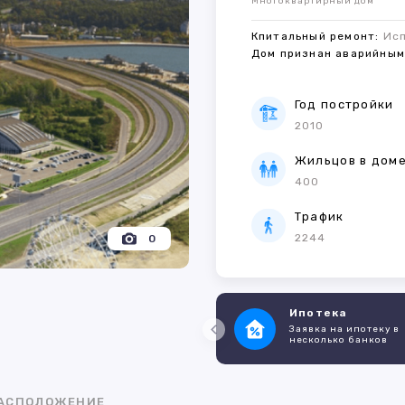
Многоквартирный дом
Кпитальный ремонт:
Ис
Дом признан аварийны
Год постройки
2010
Жильцов в дом
400
Трафик
2244
0
Ипотека
Заявка на ипотеку в
несколько банков
АСПОЛОЖЕНИЕ