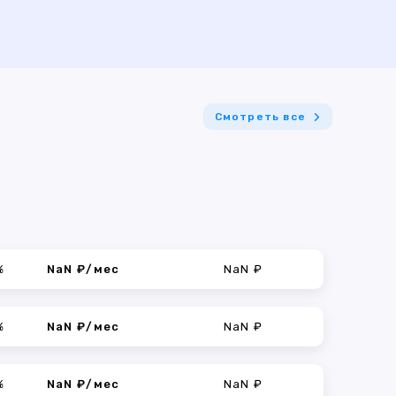
Смотреть все
%
NaN ₽/мес
NaN ₽
%
NaN ₽/мес
NaN ₽
%
NaN ₽/мес
NaN ₽