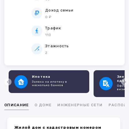
Доход семьи
0 ₽
Трафик
110
Этажность
2
Ипотека
Элек
сдел
Заявка на ипотеку в
несколько банков
Оформл
визито
ОПИСАНИЕ
О ДОМЕ
ИНЖЕНЕРНЫЕ СЕТИ
РАСПОЛ
Жилой дом с кадастровым номером