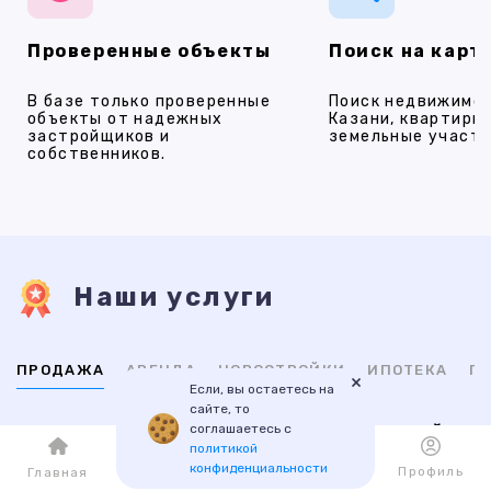
Проверенные объекты
Поиск на карт
В базе только проверенные
Поиск недвижимос
объекты от надежных
Казани, квартиры,
застройщиков и
земельные участки
собственников.
Наши услуги
ПРОДАЖА
АРЕНДА
НОВОСТРОЙКИ
ИПОТЕКА
ПР
×
Если, вы остаетесь на
сайте, то
соглашаетесь с
ВТОРИЧНАЯ
НОВОСТРОЙКИ
политикой
конфиденциальности
Каталог
Избранное
Профиль
Главная
1-комнатные
1-комнатные