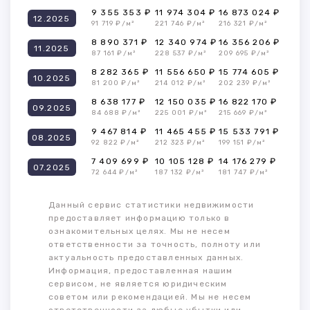
9 355 353 ₽
11 974 304 ₽
16 873 024 ₽
12.2025
91 719 ₽/м²
221 746 ₽/м²
216 321 ₽/м²
8 890 371 ₽
12 340 974 ₽
16 356 206 ₽
11.2025
87 161 ₽/м²
228 537 ₽/м²
209 695 ₽/м²
8 282 365 ₽
11 556 650 ₽
15 774 605 ₽
10.2025
81 200 ₽/м²
214 012 ₽/м²
202 239 ₽/м²
8 638 177 ₽
12 150 035 ₽
16 822 170 ₽
09.2025
84 688 ₽/м²
225 001 ₽/м²
215 669 ₽/м²
9 467 814 ₽
11 465 455 ₽
15 533 791 ₽
08.2025
92 822 ₽/м²
212 323 ₽/м²
199 151 ₽/м²
7 409 699 ₽
10 105 128 ₽
14 176 279 ₽
07.2025
72 644 ₽/м²
187 132 ₽/м²
181 747 ₽/м²
Данный сервис статистики недвижимости
предоставляет информацию только в
ознакомительных целях. Мы не несем
ответственности за точность, полноту или
актуальность предоставленных данных.
Информация, предоставленная нашим
сервисом, не является юридическим
советом или рекомендацией. Мы не несем