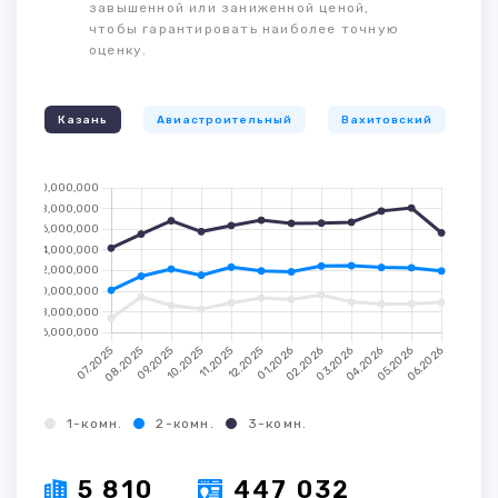
завышенной или заниженной ценой,
чтобы гарантировать наиболее точную
оценку.
Казань
Авиастроительный
Вахитовский
К
1-комн.
2-комн.
3-комн.
5 810
447 032