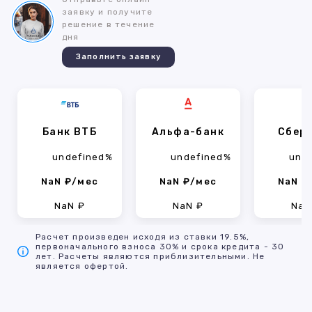
заявку и получите
решение в течение
дня
Заполнить заявку
Банк ВТБ
Альфа-банк
Сбер
undefined%
undefined%
und
NaN ₽/мес
NaN ₽/мес
NaN ₽
NaN ₽
NaN ₽
NaN
Расчет произведен исходя из ставки 19.5%,
первоначального взноса 30% и срока кредита - 30
лет. Расчеты являются приблизительными. Не
является офертой.