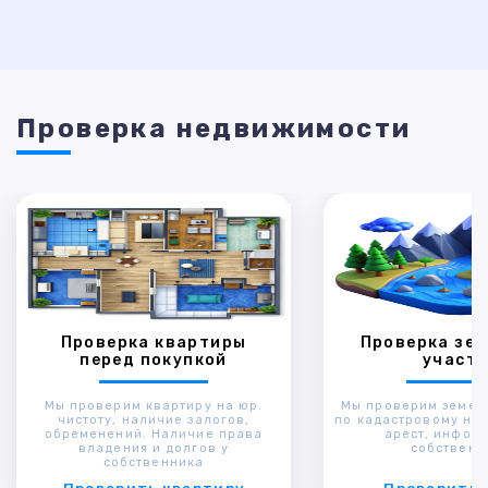
Проверка недвижимости
Проверка квартиры
Проверка зем
перед покупкой
участк
Мы проверим квартиру на юр.
Мы проверим земел
чистоту, наличие залогов,
по кадастровому ном
обременений. Наличие права
арест, инфор
владения и долгов у
собственн
собственника