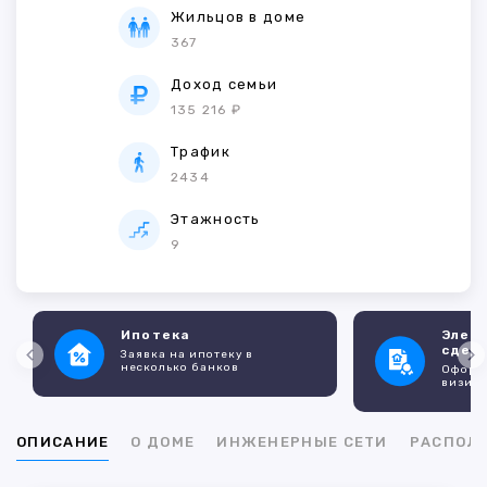
Жильцов в доме
367
Доход семьи
135 216 ₽
Трафик
2434
Этажность
9
Ипотека
Элек
сдел
Заявка на ипотеку в
несколько банков
Оформл
визито
ОПИСАНИЕ
О ДОМЕ
ИНЖЕНЕРНЫЕ СЕТИ
РАСПОЛ