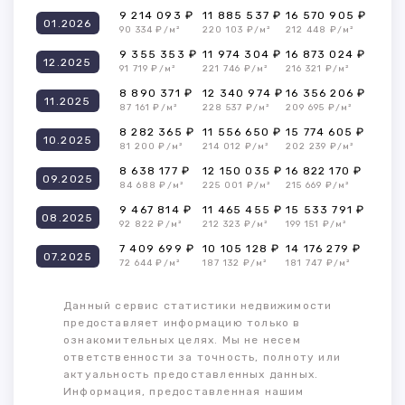
9 214 093 ₽
11 885 537 ₽
16 570 905 ₽
01.2026
90 334 ₽/м²
220 103 ₽/м²
212 448 ₽/м²
9 355 353 ₽
11 974 304 ₽
16 873 024 ₽
12.2025
91 719 ₽/м²
221 746 ₽/м²
216 321 ₽/м²
8 890 371 ₽
12 340 974 ₽
16 356 206 ₽
11.2025
87 161 ₽/м²
228 537 ₽/м²
209 695 ₽/м²
8 282 365 ₽
11 556 650 ₽
15 774 605 ₽
10.2025
81 200 ₽/м²
214 012 ₽/м²
202 239 ₽/м²
8 638 177 ₽
12 150 035 ₽
16 822 170 ₽
09.2025
84 688 ₽/м²
225 001 ₽/м²
215 669 ₽/м²
9 467 814 ₽
11 465 455 ₽
15 533 791 ₽
08.2025
92 822 ₽/м²
212 323 ₽/м²
199 151 ₽/м²
7 409 699 ₽
10 105 128 ₽
14 176 279 ₽
07.2025
72 644 ₽/м²
187 132 ₽/м²
181 747 ₽/м²
Данный сервис статистики недвижимости
предоставляет информацию только в
ознакомительных целях. Мы не несем
ответственности за точность, полноту или
актуальность предоставленных данных.
Информация, предоставленная нашим