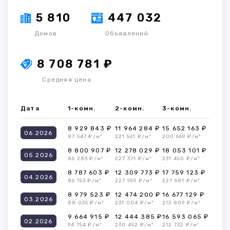
5 810
447 032
Домов
Объявлений
8 708 781 ₽
Средняя цена
Дата
1-комн.
2-комн.
3-комн.
8 929 843 ₽
11 964 284 ₽
15 652 163 ₽
06.2026
87 547 ₽/м²
221 561 ₽/м²
200 669 ₽/м²
8 800 907 ₽
12 278 029 ₽
18 053 101 ₽
05.2026
86 283 ₽/м²
227 371 ₽/м²
231 450 ₽/м²
8 787 603 ₽
12 309 773 ₽
17 759 123 ₽
04.2026
86 153 ₽/м²
227 959 ₽/м²
227 681 ₽/м²
8 979 523 ₽
12 474 200 ₽
16 677 129 ₽
03.2026
88 035 ₽/м²
231 004 ₽/м²
213 809 ₽/м²
9 664 915 ₽
12 444 385 ₽
16 593 065 ₽
02.2026
94 754 ₽/м²
230 452 ₽/м²
212 732 ₽/м²