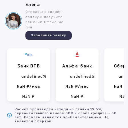
Елена
Отправьте онлайн-
заявку и получите
решение в течение
дня
Заполнить заявку
Банк ВТБ
Альфа-банк
Сбер
undefined%
undefined%
und
NaN ₽/мес
NaN ₽/мес
NaN ₽
NaN ₽
NaN ₽
NaN
Расчет произведен исходя из ставки 19.5%,
первоначального взноса 30% и срока кредита - 30
лет. Расчеты являются приблизительными. Не
является офертой.