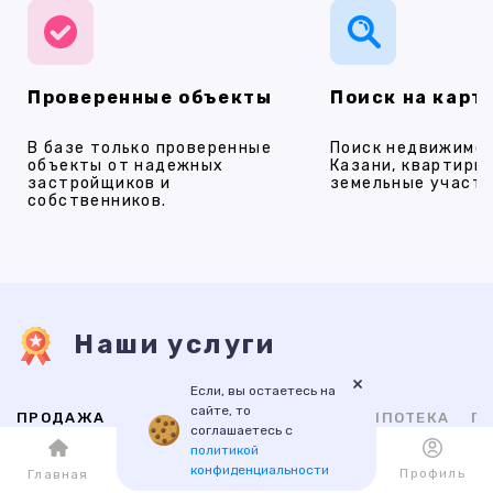
Проверенные объекты
Поиск на карт
В базе только проверенные
Поиск недвижимос
объекты от надежных
Казани, квартиры,
застройщиков и
земельные участки
собственников.
Наши услуги
×
Если, вы остаетесь на
сайте, то
ПРОДАЖА
АРЕНДА
НОВОСТРОЙКИ
ИПОТЕКА
ПР
соглашаетесь с
политикой
конфиденциальности
Каталог
Избранное
Профиль
Главная
ВТОРИЧНАЯ
НОВОСТРОЙКИ