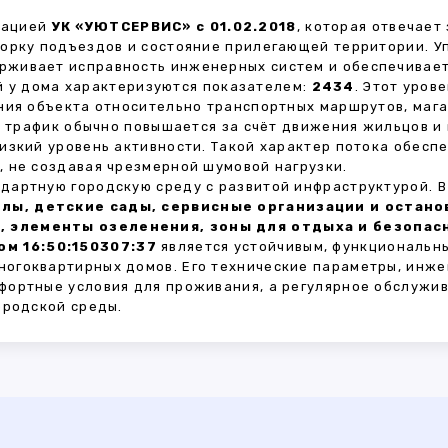
зацией
УК «УЮТСЕРВИС» с 01.02.2018
, которая отвечает
борку подъездов и состояние прилегающей территории. 
живает исправность инженерных систем и обеспечивает
 у дома характеризуются показателем:
2434
. Этот уров
ния объекта относительно транспортных маршрутов, маг
ы трафик обычно повышается за счёт движения жильцов и
изкий уровень активности. Такой характер потока обес
 не создавая чрезмерной шумовой нагрузки.
дартную городскую среду с развитой инфраструктурой. 
лы, детские сады, сервисные организации и остан
, элементы озеленения, зоны для отдыха и безопа
м 16:50:150307:37
является устойчивым, функциональн
огоквартирных домов. Его технические параметры, инже
фортные условия для проживания, а регулярное обслужи
ородской среды.