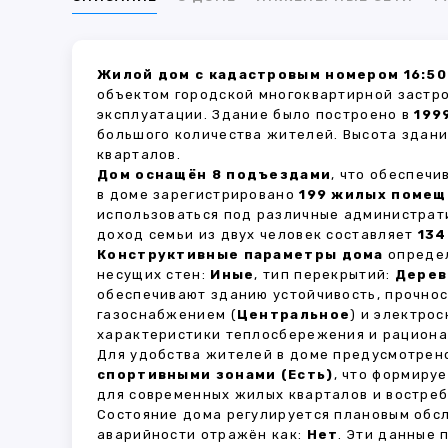
Жилой дом с кадастровым номером 16:50
объектом городской многоквартирной застр
эксплуатации. Здание было построено в
199
большого количества жителей. Высота здан
кварталов.
Дом оснащён 8 подъездами
, что обеспеч
в доме зарегистрировано
199 жилых поме
использоваться под различные администрат
доход семьи из двух человек составляет
134
Конструктивные параметры дома
определ
несущих стен:
Иные
, тип перекрытий:
Дерев
обеспечивают зданию устойчивость, прочно
газоснабжением (
Центральное
) и электро
характеристики теплосбережения и рациона
Для удобства жителей в доме предусмотре
спортивными зонами (Есть)
, что формиру
для современных жилых кварталов и востреб
Состояние дома регулируется плановым обс
аварийности отражён как:
Нет
. Эти данные