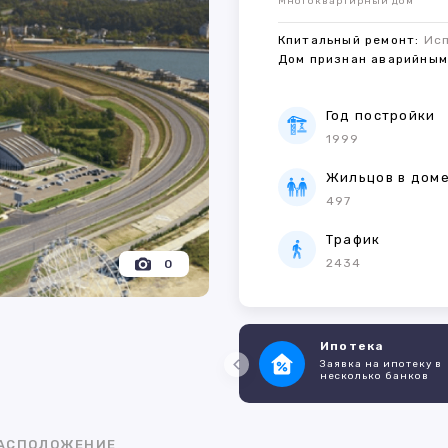
Многоквартирный дом
Кпитальный ремонт:
Ис
Дом признан аварийны
Год постройки
1999
Жильцов в дом
497
Трафик
2434
0
Ипотека
Заявка на ипотеку в
несколько банков
АСПОЛОЖЕНИЕ