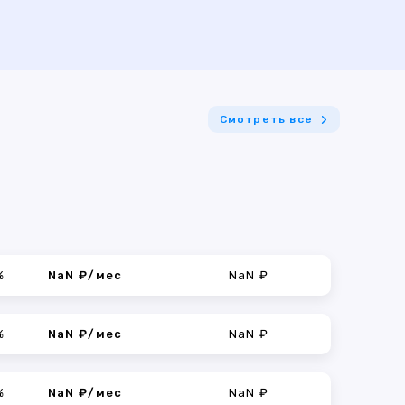
Смотреть все
%
NaN ₽/мес
NaN ₽
%
NaN ₽/мес
NaN ₽
%
NaN ₽/мес
NaN ₽