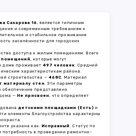
ка Сахарова 16
, является типичным
дения и современным требованиям к
длительное и стабильное проживание
ность заселённости для городских
бство доступа к жилым помещениям. Всего
 помещений
, которые могут
 в доме проживает
497 человек
. Средний
мическим характеристикам района.
рией строительства —
468С
. Материал
т материалу стен
. Эти параметры
е обеспечение представлено
 дома —
Не присвоен
, что определяет
удована
детскими площадками (Есть)
и
 Эти элементы благоустройства характерны
возраста.
нте указана как:
Исправный
. Статус по
и потребность в проведении ремонтно-