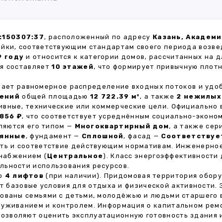
:150307:37
, расположенный по адресу
Казань, Академи
ойки, соответствующим стандартам своего периода возве
9 году
и относится к категории домов, рассчитанных на 
ия составляет
10 этажей
, что формирует привычную плот
ивает равномерное распределение входных потоков и удо
щений
общей площадью
12 722.39 м²
, а также
2 нежилых
ивные, технические или коммерческие цели. Официально
856 ₽
, что соответствует усреднённым социально-эконо
яются его типом —
Многоквартирный дом
, а также се
янные
, фундамент —
Сплошной
, фасад —
Соответствуе
сть и соответствие действующим нормативам. Инженерно
снабжением (
Центральное
). Класс энергоэффективности
льности использования ресурсов.
но
4 лифтов
(при наличии). Придомовая территория обор
ет базовые условия для отдыха и физической активности.
ованы семьями с детьми, молодёжью и людьми старшего 
луживанием и контролем. Информация о капитальном ремо
 позволяют оценить эксплуатационную готовность здания 