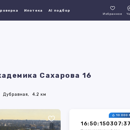
роверка
Ипотека
AI подбор
Избранное
Ч
Академика Сахарова 16
Дубравная,
4.2 км
10 000 
16:50:150307:3