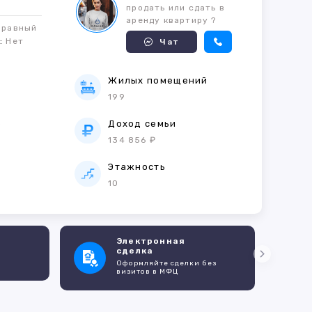
продать или сдать в
аренду квартиру ?
правный
м:
Нет
Чат
Жилых помещений
199
е
Доход семьи
134 856 ₽
Этажность
10
Электронная
сделка
Оформляйте сделки без
визитов в МФЦ