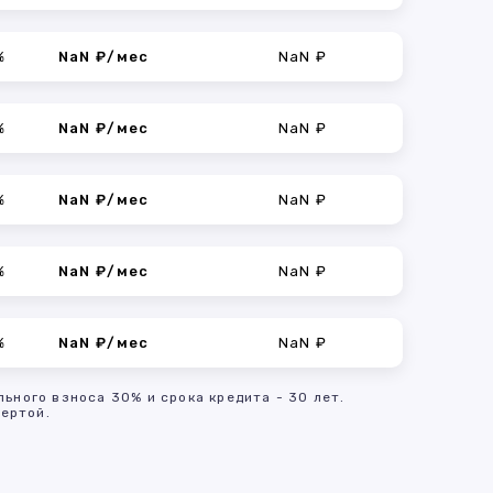
%
NaN ₽/мес
NaN ₽
%
NaN ₽/мес
NaN ₽
%
NaN ₽/мес
NaN ₽
%
NaN ₽/мес
NaN ₽
%
NaN ₽/мес
NaN ₽
льного взноса 30% и срока кредита - 30 лет.
ертой.