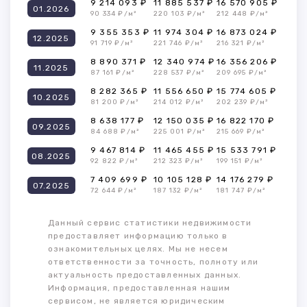
9 214 093 ₽
11 885 537 ₽
16 570 905 ₽
01.2026
90 334 ₽/м²
220 103 ₽/м²
212 448 ₽/м²
9 355 353 ₽
11 974 304 ₽
16 873 024 ₽
12.2025
91 719 ₽/м²
221 746 ₽/м²
216 321 ₽/м²
8 890 371 ₽
12 340 974 ₽
16 356 206 ₽
11.2025
87 161 ₽/м²
228 537 ₽/м²
209 695 ₽/м²
8 282 365 ₽
11 556 650 ₽
15 774 605 ₽
10.2025
81 200 ₽/м²
214 012 ₽/м²
202 239 ₽/м²
8 638 177 ₽
12 150 035 ₽
16 822 170 ₽
09.2025
84 688 ₽/м²
225 001 ₽/м²
215 669 ₽/м²
9 467 814 ₽
11 465 455 ₽
15 533 791 ₽
08.2025
92 822 ₽/м²
212 323 ₽/м²
199 151 ₽/м²
7 409 699 ₽
10 105 128 ₽
14 176 279 ₽
07.2025
72 644 ₽/м²
187 132 ₽/м²
181 747 ₽/м²
Данный сервис статистики недвижимости
предоставляет информацию только в
ознакомительных целях. Мы не несем
ответственности за точность, полноту или
актуальность предоставленных данных.
Информация, предоставленная нашим
сервисом, не является юридическим