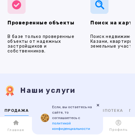
Проверенные объекты
Поиск на карт
В базе только проверенные
Поиск недвижимос
объекты от надежных
Казани, квартиры,
застройщиков и
земельные участки
собственников.
Наши услуги
×
Если, вы остаетесь на
ПРОДАЖА
АРЕНДА
НОВОСТРОЙКИ
ИПОТЕКА
ПР
сайте, то
соглашаетесь с
политикой
ВТОРИЧНАЯ
НОВОСТРОЙКИ
конфиденциальности
Каталог
Избранное
Профиль
Главная