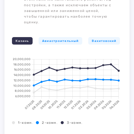
постройки, а также исключаем объекты с
завышенной или заниженной ценой,
чтобы гарантировать наиболее точную
оценку.
Казань
Авиастроительный
Вахитовский
К
1-комн.
2-комн.
3-комн.