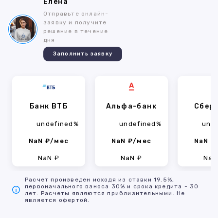
Елена
Отправьте онлайн-
заявку и получите
решение в течение
дня
Заполнить заявку
Банк ВТБ
Альфа-банк
Сбер
undefined%
undefined%
und
NaN ₽/мес
NaN ₽/мес
NaN ₽
NaN ₽
NaN ₽
NaN
Расчет произведен исходя из ставки 19.5%,
первоначального взноса 30% и срока кредита - 30
лет. Расчеты являются приблизительными. Не
является офертой.