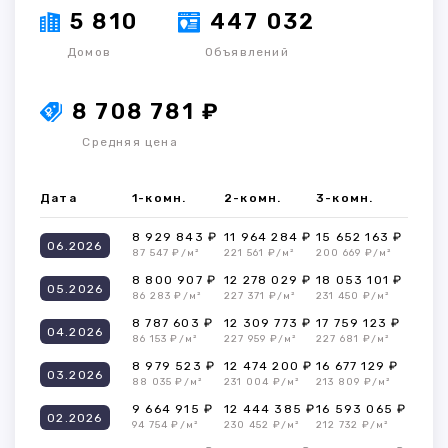
5 810
447 032
Домов
Объявлений
8 708 781 ₽
Средняя цена
Дата
1-комн.
2-комн.
3-комн.
8 929 843 ₽
11 964 284 ₽
15 652 163 ₽
06.2026
87 547 ₽/м²
221 561 ₽/м²
200 669 ₽/м²
8 800 907 ₽
12 278 029 ₽
18 053 101 ₽
05.2026
86 283 ₽/м²
227 371 ₽/м²
231 450 ₽/м²
8 787 603 ₽
12 309 773 ₽
17 759 123 ₽
04.2026
86 153 ₽/м²
227 959 ₽/м²
227 681 ₽/м²
8 979 523 ₽
12 474 200 ₽
16 677 129 ₽
03.2026
88 035 ₽/м²
231 004 ₽/м²
213 809 ₽/м²
9 664 915 ₽
12 444 385 ₽
16 593 065 ₽
02.2026
94 754 ₽/м²
230 452 ₽/м²
212 732 ₽/м²