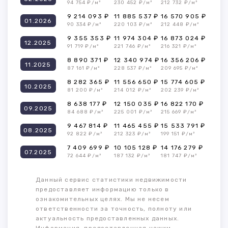
94 754 ₽/м²
230 452 ₽/м²
212 732 ₽/м²
9 214 093 ₽
11 885 537 ₽
16 570 905 ₽
01.2026
90 334 ₽/м²
220 103 ₽/м²
212 448 ₽/м²
9 355 353 ₽
11 974 304 ₽
16 873 024 ₽
12.2025
91 719 ₽/м²
221 746 ₽/м²
216 321 ₽/м²
8 890 371 ₽
12 340 974 ₽
16 356 206 ₽
11.2025
87 161 ₽/м²
228 537 ₽/м²
209 695 ₽/м²
8 282 365 ₽
11 556 650 ₽
15 774 605 ₽
10.2025
81 200 ₽/м²
214 012 ₽/м²
202 239 ₽/м²
8 638 177 ₽
12 150 035 ₽
16 822 170 ₽
09.2025
84 688 ₽/м²
225 001 ₽/м²
215 669 ₽/м²
9 467 814 ₽
11 465 455 ₽
15 533 791 ₽
08.2025
92 822 ₽/м²
212 323 ₽/м²
199 151 ₽/м²
7 409 699 ₽
10 105 128 ₽
14 176 279 ₽
07.2025
72 644 ₽/м²
187 132 ₽/м²
181 747 ₽/м²
Данный сервис статистики недвижимости
предоставляет информацию только в
ознакомительных целях. Мы не несем
ответственности за точность, полноту или
актуальность предоставленных данных.