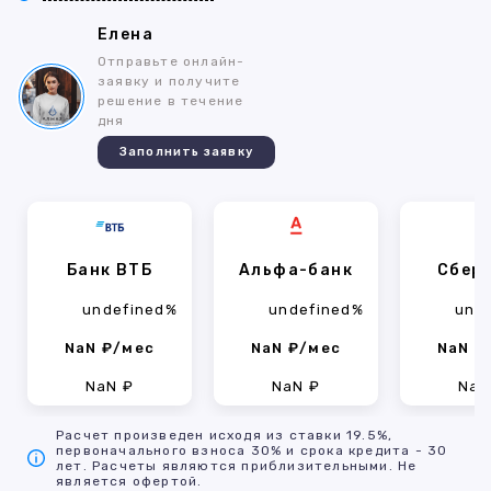
Елена
Отправьте онлайн-
заявку и получите
решение в течение
дня
Заполнить заявку
Банк ВТБ
Альфа-банк
Сбер
undefined%
undefined%
und
NaN ₽/мес
NaN ₽/мес
NaN ₽
NaN ₽
NaN ₽
NaN
Расчет произведен исходя из ставки 19.5%,
первоначального взноса 30% и срока кредита - 30
лет. Расчеты являются приблизительными. Не
является офертой.