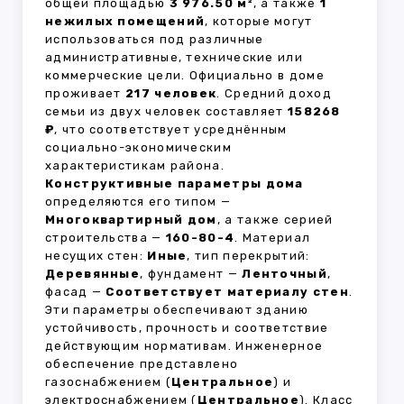
общей площадью
3 976.50 м²
, а также
1
нежилых помещений
, которые могут
использоваться под различные
административные, технические или
коммерческие цели. Официально в доме
проживает
217 человек
. Средний доход
семьи из двух человек составляет
158268
₽
, что соответствует усреднённым
социально-экономическим
характеристикам района.
Конструктивные параметры дома
определяются его типом —
Многоквартирный дом
, а также серией
строительства —
160-80-4
. Материал
несущих стен:
Иные
, тип перекрытий:
Деревянные
, фундамент —
Ленточный
,
фасад —
Соответствует материалу стен
.
Эти параметры обеспечивают зданию
устойчивость, прочность и соответствие
действующим нормативам. Инженерное
обеспечение представлено
газоснабжением (
Центральное
) и
электроснабжением (
Центральное
). Класс