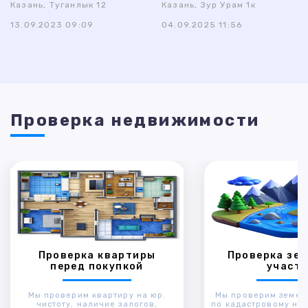
Казань, Туганлык 12
Казань, Зур Урам 1к
13.09.2023 09:09
04.09.2025 11:56
Проверка недвижимости
Проверка квартиры
Проверка зем
перед покупкой
участк
Мы проверим квартиру на юр.
Мы проверим земел
чистоту, наличие залогов,
по кадастровому ном