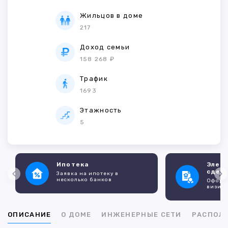
Жильцов в доме
217
Доход семьи
158 268 ₽
Трафик
1693
Этажность
5
Ипотека
Элек
сдел
Заявка на ипотеку в
несколько банков
Оформл
визито
ОПИСАНИЕ
О ДОМЕ
ИНЖЕНЕРНЫЕ СЕТИ
РАСПОЛ