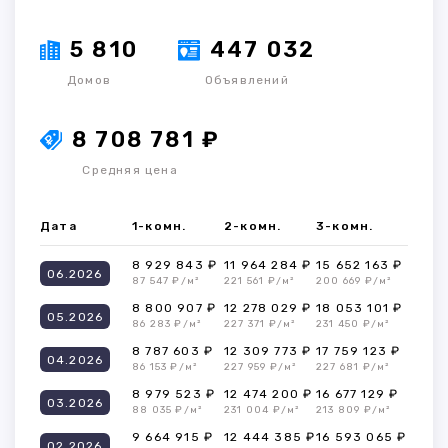
5 810
447 032
Домов
Объявлений
8 708 781 ₽
Средняя цена
Дата
1-комн.
2-комн.
3-комн.
8 929 843 ₽
11 964 284 ₽
15 652 163 ₽
06.2026
87 547 ₽/м²
221 561 ₽/м²
200 669 ₽/м²
8 800 907 ₽
12 278 029 ₽
18 053 101 ₽
05.2026
86 283 ₽/м²
227 371 ₽/м²
231 450 ₽/м²
8 787 603 ₽
12 309 773 ₽
17 759 123 ₽
04.2026
86 153 ₽/м²
227 959 ₽/м²
227 681 ₽/м²
8 979 523 ₽
12 474 200 ₽
16 677 129 ₽
03.2026
88 035 ₽/м²
231 004 ₽/м²
213 809 ₽/м²
9 664 915 ₽
12 444 385 ₽
16 593 065 ₽
02.2026