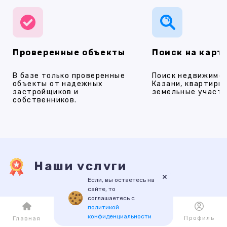
Проверенные объекты
Поиск на карт
В базе только проверенные
Поиск недвижимос
объекты от надежных
Казани, квартиры,
застройщиков и
земельные участки
собственников.
Наши услуги
×
Если, вы остаетесь на
сайте, то
соглашаетесь с
ПРОДАЖА
АРЕНДА
НОВОСТРОЙКИ
ИПОТЕКА
ПР
политикой
конфиденциальности
Каталог
Избранное
Профиль
Главная