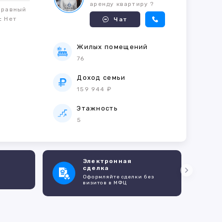
аренду квартиру ?
правный
м:
Нет
Чат
Жилых помещений
76
е
Доход семьи
159 944 ₽
Этажность
5
Электронная
сделка
Оформляйте сделки без
визитов в МФЦ