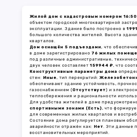
Жилой дом с кадастровым номером 16:50
объектом городской многоквартирной застр
эксплуатации. Здание было построено в
199
большого количества жителей. Высота здан
кварталов.
Дом оснащён 5 подъездами
, что обеспеч
в доме зарегистрировано
76 жилых помещ
под различные административные, техничес
двух человек составляет
159944 ₽
, что соо
Конструктивные параметры дома
определ
стен:
Иные
, тип перекрытий:
Железобетон
обеспечивают зданию устойчивость, прочно
газоснабжением (
Отсутствует
) и электрос
теплосбережения и рациональности использ
Для удобства жителей в доме предусмотре
спортивными зонами (Есть)
, что формиру
для современных жилых кварталов и востреб
Состояние дома регулируется плановым обс
аварийности отражён как:
Нет
. Эти данные
восстановительных мероприятий.