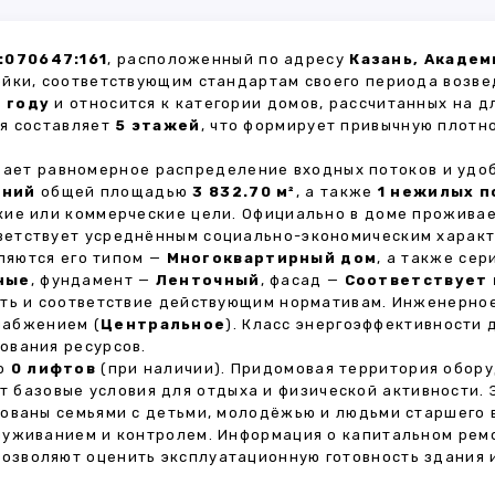
:070647:161
, расположенный по адресу
Казань, Академ
ойки, соответствующим стандартам своего периода возве
1 году
и относится к категории домов, рассчитанных на 
ия составляет
5 этажей
, что формирует привычную плотн
ивает равномерное распределение входных потоков и удо
ений
общей площадью
3 832.70 м²
, а также
1 нежилых 
кие или коммерческие цели. Официально в доме прожива
тветствует усреднённым социально-экономическим харак
яются его типом —
Многоквартирный дом
, а также се
ные
, фундамент —
Ленточный
, фасад —
Соответствует 
сть и соответствие действующим нормативам. Инженерно
набжением (
Центральное
). Класс энергоэффективности
ования ресурсов.
но
0 лифтов
(при наличии). Придомовая территория обор
ет базовые условия для отдыха и физической активности.
ованы семьями с детьми, молодёжью и людьми старшего 
луживанием и контролем. Информация о капитальном ремо
 позволяют оценить эксплуатационную готовность здания 