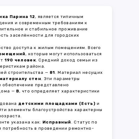
ика Парина 12
, является типичным
дения и современным требованиям к
длительное и стабильное проживание
ость заселённости для городских
бство доступа к жилым помещениям. Всего
помещений
, которые могут использоваться
ет
190 человек
. Средний доход семьи из
теристикам района.
рией строительства —
81
. Материал несущих
материалу стен
. Эти параметры
е обеспечение представлено
 дома —
B
, что определяет характеристики
удована
детскими площадками (Есть)
и
 Эти элементы благоустройства характерны
возраста.
нте указана как:
Исправный
. Статус по
и потребность в проведении ремонтно-