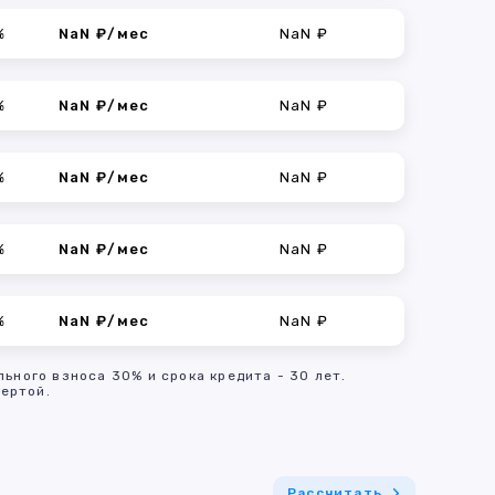
%
NaN ₽/мес
NaN ₽
%
NaN ₽/мес
NaN ₽
%
NaN ₽/мес
NaN ₽
%
NaN ₽/мес
NaN ₽
%
NaN ₽/мес
NaN ₽
льного взноса 30% и срока кредита - 30 лет.
ертой.
Рассчитать