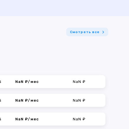
Смотреть все
%
NaN ₽/мес
NaN ₽
%
NaN ₽/мес
NaN ₽
%
NaN ₽/мес
NaN ₽