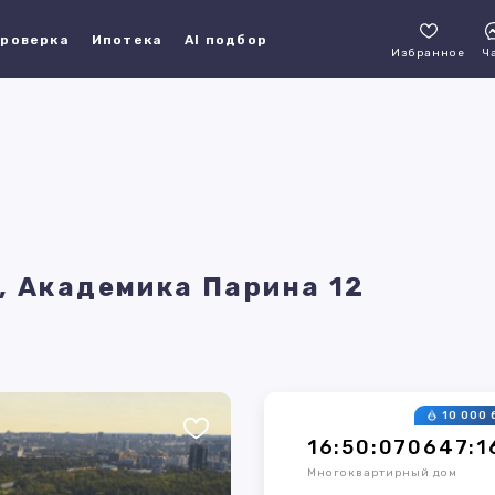
роверка
Ипотека
AI подбор
Избранное
Ч
, Академика Парина 12
10 000 
16:50:070647:1
Многоквартирный дом