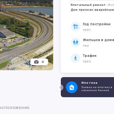
Кпитальный ремонт:
Ис
Дом признан аварийны
Год постройки
1991
Жильцов в дом
190
Трафик
1693
0
Ипотека
Заявка на ипотеку в
несколько банков
АСПОЛОЖЕНИЕ