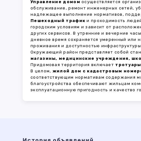
Управление домом
осуществляется органи
обслуживание, ремонт инженерных сетей, у
надлежащее выполнение нормативов, поддер
Пешеходный трафик
и проходимость людей
городским условиям и зависит от расположе
других сервисов. В утренние и вечерние час
дневное время сохраняется умеренный или н
проживания и доступностью инфраструктуры,
Окружающий район представляет собой стан
магазины, медицинские учреждения, шко
Придомовая территория включает
тротуары
В целом,
жилой дом с кадастровым номеро
соответствующим нормативам содержания мн
благоустройства обеспечивают жильцам ком
эксплуатационную пригодность и качество г
История объявлений