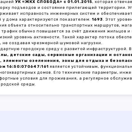
зацией
УК «ЖКХ СЛОБОДА» с 01.01.2015
, которая отвеча
борку подъездов и состояние прилегающей территории. 
живает исправность инженерных систем и обеспечивает
 у дома характеризуются показателем:
1693
. Этот уров
ния объекта относительно транспортных маршрутов, маг
ы трафик обычно повышается за счёт движения жильцов и
изкий уровень активности. Такой характер потока обес
 не создавая чрезмерной шумовой нагрузки.
дартную городскую среду с развитой инфраструктурой. 
лы, детские сады, сервисные организации и остан
, элементы озеленения, зоны для отдыха и безопа
м 16:50:070647:161
является устойчивым, функциональ
огоквартирных домов. Его технические параметры, инже
фортные условия для проживания, а регулярное обслужи
ородской среды.