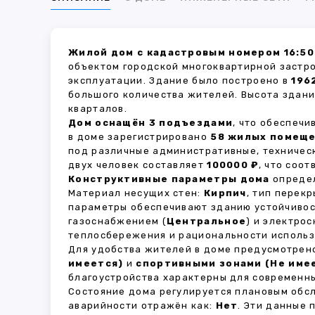
Жилой дом с кадастровым номером 16:50
объектом городской многоквартирной застр
эксплуатации. Здание было построено в
196
большого количества жителей. Высота здан
кварталов.
Дом оснащён 3 подъездами
, что обеспеч
в доме зарегистрировано
58 жилых помещ
под различные административные, техничес
двух человек составляет
100000 ₽
, что соо
Конструктивные параметры дома
определ
Материал несущих стен:
Кирпич
, тип перек
параметры обеспечивают зданию устойчивос
газоснабжением (
Центральное
) и электро
теплосбережения и рациональности использ
Для удобства жителей в доме предусмотре
имеется)
и
спортивными зонами (Не име
благоустройства характерны для современны
Состояние дома регулируется плановым обс
аварийности отражён как:
Нет
. Эти данные