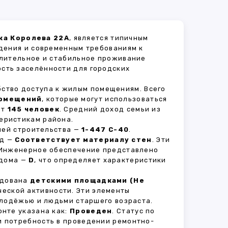
ка Королева 22А
, является типичным
дения и современным требованиям к
длительное и стабильное проживание
ость заселённости для городских
бство доступа к жилым помещениям. Всего
помещений
, которые могут использоваться
ет
145 человек
. Средний доход семьи из
еристикам района.
рией строительства —
1-447 С-40
.
ад —
Соответствует материалу стен
. Эти
 Инженерное обеспечение представлено
 дома —
D
, что определяет характеристики
удована
детскими площадками (Не
ческой активности. Эти элементы
олодёжью и людьми старшего возраста.
нте указана как:
Проведен
. Статус по
и потребность в проведении ремонтно-