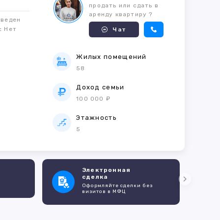
продать или сдать в
аренду квартиру ?
оведен
м:
Нет
Чат
Жилых помещений
58
е
Доход семьи
100 000 ₽
Этажность
5
Электронная
сделка
Оформляйте сделки без
визитов в МФЦ