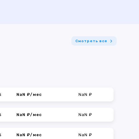
Смотреть все
%
NaN ₽/мес
NaN ₽
%
NaN ₽/мес
NaN ₽
%
NaN ₽/мес
NaN ₽