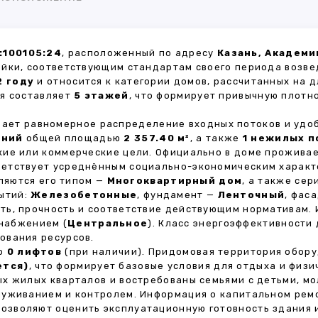
:100105:24
, расположенный по адресу
Казань, Академи
ойки, соответствующим стандартам своего периода возве
2 году
и относится к категории домов, рассчитанных на 
ия составляет
5 этажей
, что формирует привычную плотн
ивает равномерное распределение входных потоков и удо
ений
общей площадью
2 357.40 м²
, а также
1 нежилых 
кие или коммерческие цели. Официально в доме прожива
тветствует усреднённым социально-экономическим характ
яются его типом —
Многоквартирный дом
, а также се
рытий:
Железобетонные
, фундамент —
Ленточный
, фас
ть, прочность и соответствие действующим нормативам.
снабжением (
Центральное
). Класс энергоэффективности
ования ресурсов.
но
0 лифтов
(при наличии). Придомовая территория обор
ется)
, что формирует базовые условия для отдыха и физи
х жилых кварталов и востребованы семьями с детьми, м
луживанием и контролем. Информация о капитальном ремо
 позволяют оценить эксплуатационную готовность здания 