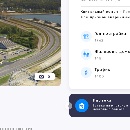
Многоквартирный дом
Кпитальный ремонт:
Пр
Дом признан аварийны
Год постройки
1962
Жильцов в дом
145
Трафик
1403
0
Ипотека
Заявка на ипотеку в
несколько банков
АСПОЛОЖЕНИЕ