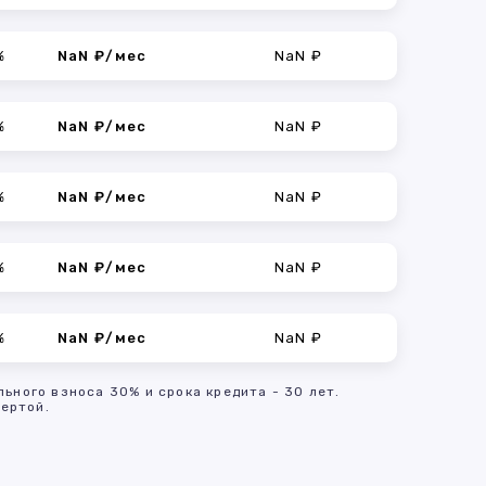
%
NaN ₽/мес
NaN ₽
%
NaN ₽/мес
NaN ₽
%
NaN ₽/мес
NaN ₽
%
NaN ₽/мес
NaN ₽
%
NaN ₽/мес
NaN ₽
льного взноса 30% и срока кредита - 30 лет.
ертой.