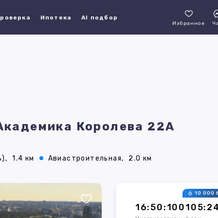
роверка
Ипотека
AI подбор
Избранное
Ч
 Академика Королева 22А
),
1.4 км
Авиастроительная,
2.0 км
10 000 
16:50:100105:2