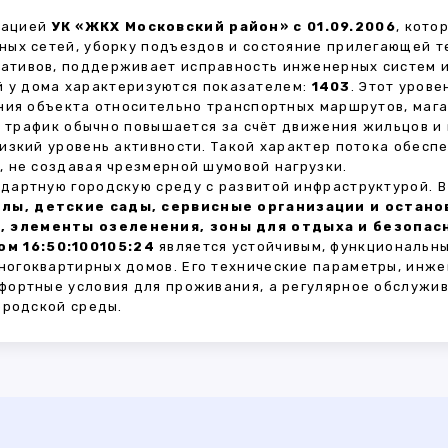
зацией
УК «ЖКХ Московский район» с 01.09.2006
, кото
ных сетей, уборку подъездов и состояние прилегающей 
тивов, поддерживает исправность инженерных систем и
 у дома характеризуются показателем:
1403
. Этот уров
ния объекта относительно транспортных маршрутов, маг
ы трафик обычно повышается за счёт движения жильцов и
изкий уровень активности. Такой характер потока обес
 не создавая чрезмерной шумовой нагрузки.
дартную городскую среду с развитой инфраструктурой. 
лы, детские сады, сервисные организации и остан
, элементы озеленения, зоны для отдыха и безопа
м 16:50:100105:24
является устойчивым, функциональн
огоквартирных домов. Его технические параметры, инже
фортные условия для проживания, а регулярное обслужи
ородской среды.