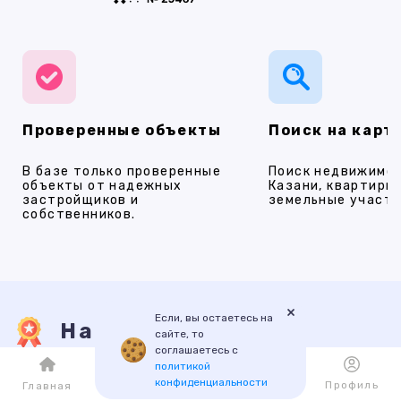
Проверенные объекты
Поиск на карт
В базе только проверенные
Поиск недвижимос
объекты от надежных
Казани, квартиры,
застройщиков и
земельные участки
собственников.
×
Если, вы остаетесь на
Наши услуги
сайте, то
соглашаетесь с
политикой
конфиденциальности
Каталог
Избранное
Профиль
Главная
ПРОДАЖА
АРЕНДА
НОВОСТРОЙКИ
ИПОТЕКА
ПР