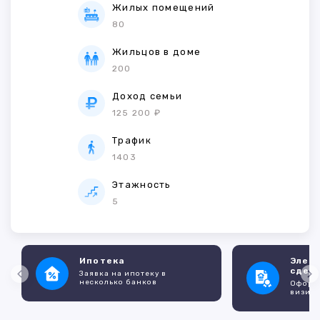
Жилых помещений
80
Жильцов в доме
200
Доход семьи
125 200 ₽
Трафик
1403
Этажность
5
Ипотека
Элек
сдел
Заявка на ипотеку в
несколько банков
Оформл
визито