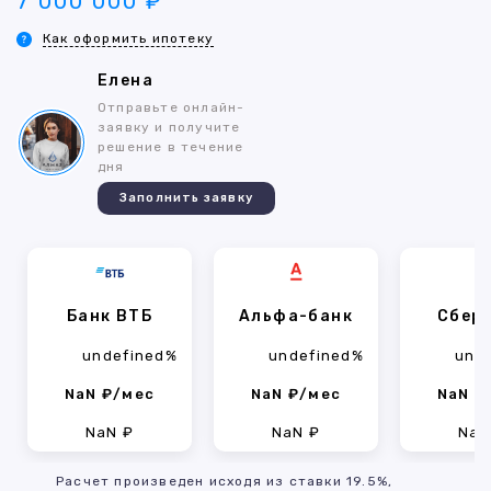
7 000 000 ₽
Как оформить ипотеку
Елена
Отправьте онлайн-
заявку и получите
решение в течение
дня
Заполнить заявку
Банк ВТБ
Альфа-банк
Сбер
undefined%
undefined%
und
NaN ₽/мес
NaN ₽/мес
NaN ₽
NaN ₽
NaN ₽
NaN
Расчет произведен исходя из ставки 19.5%,