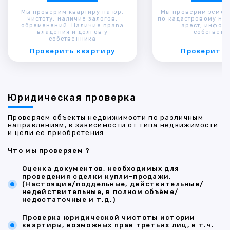
Мы проверим квартиру на юр.
Мы проверим земел
чистоту, наличие залогов,
по кадастровому ном
обременений. Наличие права
арест, инфор
владения и долгов у
собственн
собственника
Проверить квартиру
Проверить 
Юридическая проверка
Проверяем объекты недвижимости по различным
направлениям, в зависимости от типа недвижимости
и цели ее приобретения.
Что мы проверяем ?
Оценка документов, необходимых для
проведения сделки купли-продажи.
(Настоящие/поддельные, действительные/
недействительные, в полном объёме/
недостаточные и т.д.)
Проверка юридической чистоты истории
квартиры, возможных прав третьих лиц, в т.ч.