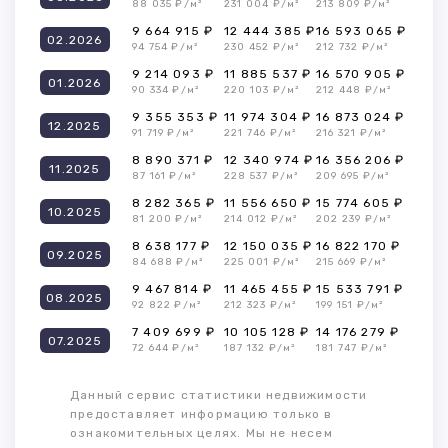
88 035 ₽/м²
231 004 ₽/м²
213 809 ₽/м²
9 664 915 ₽
12 444 385 ₽
16 593 065 ₽
02.2026
94 754 ₽/м²
230 452 ₽/м²
212 732 ₽/м²
9 214 093 ₽
11 885 537 ₽
16 570 905 ₽
01.2026
90 334 ₽/м²
220 103 ₽/м²
212 448 ₽/м²
9 355 353 ₽
11 974 304 ₽
16 873 024 ₽
12.2025
91 719 ₽/м²
221 746 ₽/м²
216 321 ₽/м²
8 890 371 ₽
12 340 974 ₽
16 356 206 ₽
11.2025
87 161 ₽/м²
228 537 ₽/м²
209 695 ₽/м²
8 282 365 ₽
11 556 650 ₽
15 774 605 ₽
10.2025
81 200 ₽/м²
214 012 ₽/м²
202 239 ₽/м²
8 638 177 ₽
12 150 035 ₽
16 822 170 ₽
09.2025
84 688 ₽/м²
225 001 ₽/м²
215 669 ₽/м²
9 467 814 ₽
11 465 455 ₽
15 533 791 ₽
08.2025
92 822 ₽/м²
212 323 ₽/м²
199 151 ₽/м²
7 409 699 ₽
10 105 128 ₽
14 176 279 ₽
07.2025
72 644 ₽/м²
187 132 ₽/м²
181 747 ₽/м²
Данный сервис статистики недвижимости
предоставляет информацию только в
ознакомительных целях. Мы не несем