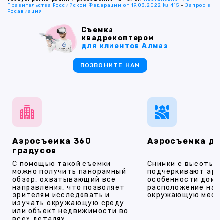
Правительства Российской Федерации от 19.03.2022 № 415
-
Запрос в
Росавиация
Съемка
квадрокоптером
для клиентов Алмаз
ПОЗВОНИТЕ НАМ
Аэросъемка 360
Аэросъемка д
градусов
С помощью такой съемки
Снимки с высоты
можно получить панорамный
подчеркивают ар
обзор, охватывающий все
особенности дома
направления, что позволяет
расположение на 
зрителям исследовать и
окружающую мест
изучать окружающую среду
или объект недвижимости во
всех деталях.