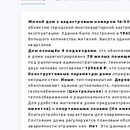
Жилой дом с кадастровым номером 16:50
объектом городской многоквартирной застр
эксплуатации. Здание было построено в
196
большого количества жителей. Высота здан
кварталов.
Дом оснащён 4 подъездами
, что обеспеч
в доме зарегистрировано
78 жилых помещ
под различные административные, техничес
двух человек составляет
129668 ₽
, что соо
Конструктивные параметры дома
определ
несущих стен:
Иные
, тип перекрытий:
Дерев
обеспечивают зданию устойчивость, прочно
газоснабжением (
Центральное
) и электро
теплосбережения и рациональности использ
Для удобства жителей в доме предусмотре
имеется)
и
спортивными зонами (Не име
благоустройства характерны для современны
Состояние дома регулируется плановым обс
аварийности отражён как:
Нет
. Эти данные