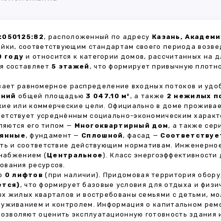
:050125:82
, расположенный по адресу
Казань, Академи
ойки, соответствующим стандартам своего периода возве
0 году
и относится к категории домов, рассчитанных на 
ия составляет
5 этажей
, что формирует привычную плотн
ивает равномерное распределение входных потоков и удо
ений
общей площадью
3 047.10 м²
, а также
2 нежилых 
кие или коммерческие цели. Официально в доме прожива
тветствует усреднённым социально-экономическим характ
яются его типом —
Многоквартирный дом
, а также се
янные
, фундамент —
Сплошной
, фасад —
Соответствуе
сть и соответствие действующим нормативам. Инженерно
снабжением (
Центральное
). Класс энергоэффективности
ования ресурсов.
но
0 лифтов
(при наличии). Придомовая территория обор
ется)
, что формирует базовые условия для отдыха и физи
х жилых кварталов и востребованы семьями с детьми, м
луживанием и контролем. Информация о капитальном ремо
 позволяют оценить эксплуатационную готовность здания 