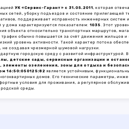
зацией
УК «Сервис-Гарант» с 31.05.2011
, которая отве
ных сетей, уборку подъездов и состояние прилегающей 
тивов, поддерживает исправность инженерных систем и
 у дома характеризуются показателем:
1035
. Этот уров
ния объекта относительно транспортных маршрутов, маг
ы трафик обычно повышается за счёт движения жильцов и
изкий уровень активности. Такой характер потока обес
 не создавая чрезмерной шумовой нагрузки.
дартную городскую среду с развитой инфраструктурой. 
лы, детские сады, сервисные организации и остан
, элементы озеленения, зоны для отдыха и безопа
м 16:50:050125:82
является устойчивым, функциональн
огоквартирных домов. Его технические параметры, инже
фортные условия для проживания, а регулярное обслужи
ородской среды.