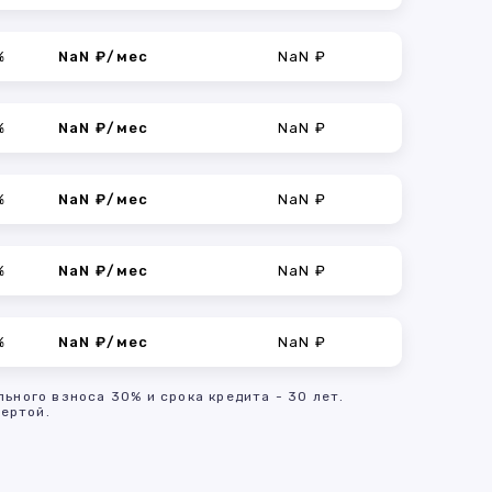
%
NaN ₽/мес
NaN ₽
%
NaN ₽/мес
NaN ₽
%
NaN ₽/мес
NaN ₽
%
NaN ₽/мес
NaN ₽
%
NaN ₽/мес
NaN ₽
льного взноса 30% и срока кредита - 30 лет.
ертой.