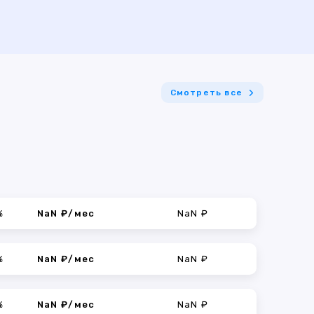
Смотреть все
%
NaN ₽/мес
NaN ₽
%
NaN ₽/мес
NaN ₽
%
NaN ₽/мес
NaN ₽