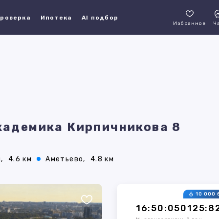
роверка
Ипотека
AI подбор
Избранное
Ч
Академика Кирпичникова 8
,
4.6 км
Аметьево,
4.8 км
10 000 
16:50:050125:8