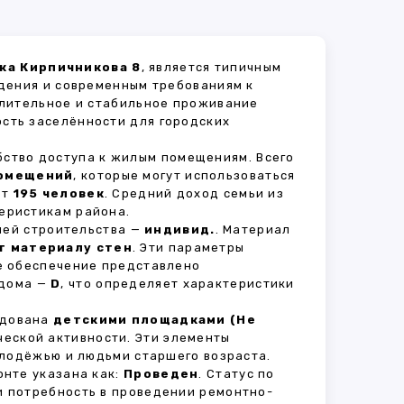
ка Кирпичникова 8
, является типичным
дения и современным требованиям к
длительное и стабильное проживание
ость заселённости для городских
бство доступа к жилым помещениям. Всего
помещений
, которые могут использоваться
ет
195 человек
. Средний доход семьи из
еристикам района.
рией строительства —
индивид.
. Материал
т материалу стен
. Эти параметры
е обеспечение представлено
 дома —
D
, что определяет характеристики
удована
детскими площадками (Не
ческой активности. Эти элементы
олодёжью и людьми старшего возраста.
нте указана как:
Проведен
. Статус по
и потребность в проведении ремонтно-