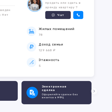
продать или сдать в
аренду квартиру ?
оведен
м:
Нет
Чат
Жилых помещений
78
е
Доход семьи
129 668 ₽
Этажность
5
Электронная
сделка
Оформляйте сделки без
визитов в МФЦ