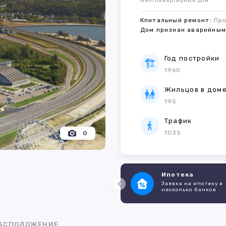
Многоквартирный дом
Кпитальный ремонт:
Пр
Дом признан аварийны
Год постройки
1960
Жильцов в дом
195
Трафик
1035
0
Ипотека
Заявка на ипотеку в
несколько банков
АСПОЛОЖЕНИЕ