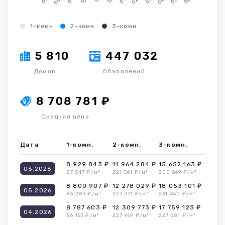
1-комн.
2-комн.
3-комн.
5 810
447 032
Домов
Объявлений
8 708 781 ₽
Средняя цена
Дата
1-комн.
2-комн.
3-комн.
8 929 843 ₽
11 964 284 ₽
15 652 163 ₽
06.2026
87 547 ₽/м²
221 561 ₽/м²
200 669 ₽/м²
8 800 907 ₽
12 278 029 ₽
18 053 101 ₽
05.2026
86 283 ₽/м²
227 371 ₽/м²
231 450 ₽/м²
8 787 603 ₽
12 309 773 ₽
17 759 123 ₽
04.2026
86 153 ₽/м²
227 959 ₽/м²
227 681 ₽/м²