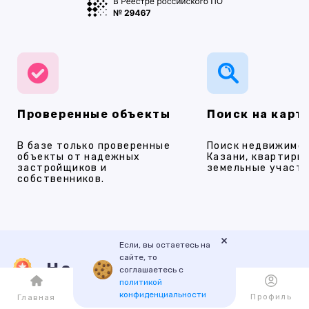
Проверенные объекты
Поиск на карт
В базе только проверенные
Поиск недвижимос
объекты от надежных
Казани, квартиры,
застройщиков и
земельные участки
собственников.
×
Если, вы остаетесь на
сайте, то
Наши услуги
соглашаетесь с
политикой
конфиденциальности
Каталог
Избранное
Профиль
Главная