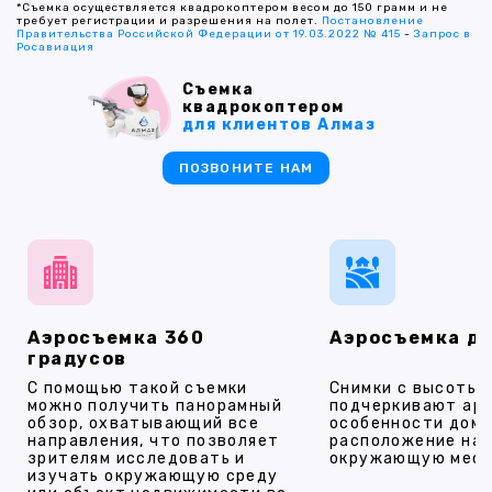
*Съемка осуществляется квадрокоптером весом до 150 грамм и не
требует регистрации и разрешения на полет.
Постановление
Правительства Российской Федерации от 19.03.2022 № 415
-
Запрос в
Росавиация
Съемка
квадрокоптером
для клиентов Алмаз
ПОЗВОНИТЕ НАМ
Аэросъемка 360
Аэросъемка д
градусов
С помощью такой съемки
Снимки с высоты
можно получить панорамный
подчеркивают ар
обзор, охватывающий все
особенности дома
направления, что позволяет
расположение на 
зрителям исследовать и
окружающую мест
изучать окружающую среду