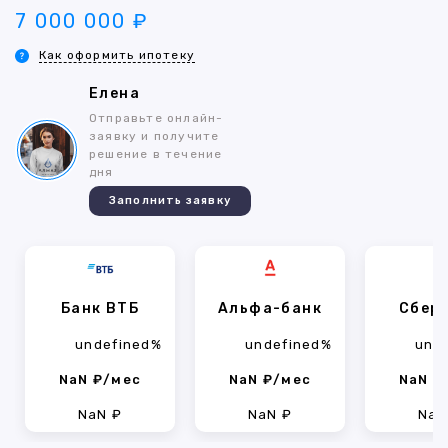
7 000 000 ₽
Как оформить ипотеку
Елена
Отправьте онлайн-
заявку и получите
решение в течение
дня
Заполнить заявку
Банк ВТБ
Альфа-банк
Сбер
undefined%
undefined%
und
NaN ₽/мес
NaN ₽/мес
NaN ₽
NaN ₽
NaN ₽
NaN