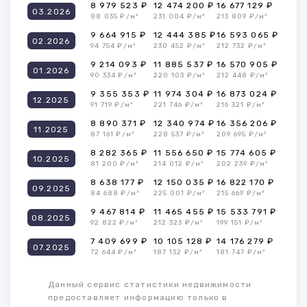
8 979 523 ₽
12 474 200 ₽
16 677 129 ₽
03.2026
88 035 ₽/м²
231 004 ₽/м²
213 809 ₽/м²
9 664 915 ₽
12 444 385 ₽
16 593 065 ₽
02.2026
94 754 ₽/м²
230 452 ₽/м²
212 732 ₽/м²
9 214 093 ₽
11 885 537 ₽
16 570 905 ₽
01.2026
90 334 ₽/м²
220 103 ₽/м²
212 448 ₽/м²
9 355 353 ₽
11 974 304 ₽
16 873 024 ₽
12.2025
91 719 ₽/м²
221 746 ₽/м²
216 321 ₽/м²
8 890 371 ₽
12 340 974 ₽
16 356 206 ₽
11.2025
87 161 ₽/м²
228 537 ₽/м²
209 695 ₽/м²
8 282 365 ₽
11 556 650 ₽
15 774 605 ₽
10.2025
81 200 ₽/м²
214 012 ₽/м²
202 239 ₽/м²
8 638 177 ₽
12 150 035 ₽
16 822 170 ₽
09.2025
84 688 ₽/м²
225 001 ₽/м²
215 669 ₽/м²
9 467 814 ₽
11 465 455 ₽
15 533 791 ₽
08.2025
92 822 ₽/м²
212 323 ₽/м²
199 151 ₽/м²
7 409 699 ₽
10 105 128 ₽
14 176 279 ₽
07.2025
72 644 ₽/м²
187 132 ₽/м²
181 747 ₽/м²
Данный сервис статистики недвижимости
предоставляет информацию только в