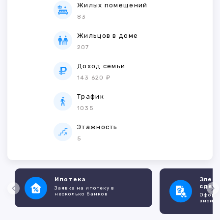
Жилых помещений
83
Жильцов в доме
207
Доход семьи
143 620 ₽
Трафик
1035
Этажность
5
Ипотека
Элек
сдел
Заявка на ипотеку в
несколько банков
Оформл
визито