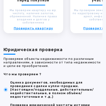
перед покупкой
участк
Мы проверим квартиру на юр.
Мы проверим земел
чистоту, наличие залогов,
по кадастровому ном
обременений. Наличие права
арест, инфор
владения и долгов у
собственн
собственника
Проверить квартиру
Проверить 
Юридическая проверка
Проверяем объекты недвижимости по различным
направлениям, в зависимости от типа недвижимости
и цели ее приобретения.
Что мы проверяем ?
Оценка документов, необходимых для
проведения сделки купли-продажи.
(Настоящие/поддельные, действительные/
недействительные, в полном объёме/
недостаточные и т.д.)
Проверка юридической чистоты истории