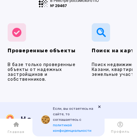
Проверенные объекты
Поиск на карт
В базе только проверенные
Поиск недвижимос
объекты от надежных
Казани, квартиры,
застройщиков и
земельные участки
собственников.
×
Если, вы остаетесь на
сайте, то
Наши услуги
соглашаетесь с
политикой
конфиденциальности
Каталог
Избранное
Профиль
Главная