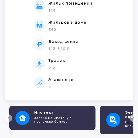
Жилых помещений
144
Жильцов в доме
360
Доход семьи
143 840 ₽
Трафик
916
Этажность
9
Ипотека
Элек
сдел
Заявка на ипотеку в
несколько банков
Оформл
визито