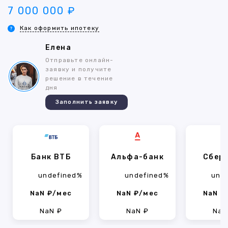
7 000 000 ₽
Как оформить ипотеку
Елена
Отправьте онлайн-
заявку и получите
решение в течение
дня
Заполнить заявку
Банк ВТБ
Альфа-банк
Сбер
undefined%
undefined%
und
NaN ₽/мес
NaN ₽/мес
NaN ₽
NaN ₽
NaN ₽
NaN