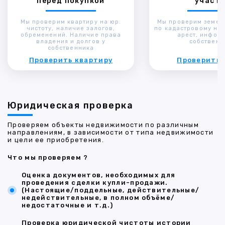
перед покупкой
участк
Мы проверим квартиру на юр.
Мы проверим земел
чистоту, наличие залогов,
по кадастровому ном
обременений. Наличие права
арест, инфор
владения и долгов у
собственн
собственника
Проверить квартиру
Проверить 
Юридическая проверка
Проверяем объекты недвижимости по различным
направлениям, в зависимости от типа недвижимости
и цели ее приобретения.
Что мы проверяем ?
Оценка документов, необходимых для
проведения сделки купли-продажи.
(Настоящие/поддельные, действительные/
недействительные, в полном объёме/
недостаточные и т.д.)
Проверка юридической чистоты истории