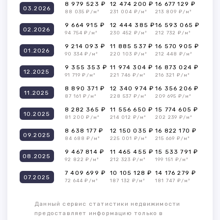
8 979 523 ₽
12 474 200 ₽
16 677 129 ₽
03.2026
88 035 ₽/м²
231 004 ₽/м²
213 809 ₽/м²
9 664 915 ₽
12 444 385 ₽
16 593 065 ₽
02.2026
94 754 ₽/м²
230 452 ₽/м²
212 732 ₽/м²
9 214 093 ₽
11 885 537 ₽
16 570 905 ₽
01.2026
90 334 ₽/м²
220 103 ₽/м²
212 448 ₽/м²
9 355 353 ₽
11 974 304 ₽
16 873 024 ₽
12.2025
91 719 ₽/м²
221 746 ₽/м²
216 321 ₽/м²
8 890 371 ₽
12 340 974 ₽
16 356 206 ₽
11.2025
87 161 ₽/м²
228 537 ₽/м²
209 695 ₽/м²
8 282 365 ₽
11 556 650 ₽
15 774 605 ₽
10.2025
81 200 ₽/м²
214 012 ₽/м²
202 239 ₽/м²
8 638 177 ₽
12 150 035 ₽
16 822 170 ₽
09.2025
84 688 ₽/м²
225 001 ₽/м²
215 669 ₽/м²
9 467 814 ₽
11 465 455 ₽
15 533 791 ₽
08.2025
92 822 ₽/м²
212 323 ₽/м²
199 151 ₽/м²
7 409 699 ₽
10 105 128 ₽
14 176 279 ₽
07.2025
72 644 ₽/м²
187 132 ₽/м²
181 747 ₽/м²
Данный сервис статистики недвижимости
предоставляет информацию только в