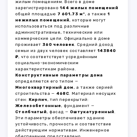
жилым помещениям. Всего в доме
зарегистрировано
144 жилых помещений
общей площадью
7 601.73 м²
, а также
1
нежилых помещений
, которые могут
использоваться под различные
административные, технические или
коммерческие цели. Официально в доме
проживает
360 человек
. Средний доход
семьи из двух человек составляет
143840
₽
, что соответствует усреднённым
социально-экономическим
характеристикам района.
Конструктивные параметры дома
определяются его типом —
Многоквартирный дом
, а также серией
строительства —
468С
. Материал несущих
стен:
Кирпич
, тип перекрытий:
Железобетонные
, фундамент —
Столбчатый
, фасад —
Оштукатуренный
.
Эти параметры обеспечивают зданию
устойчивость, прочность и соответствие
действующим нормативам. Инженерное
обеспечение представлено