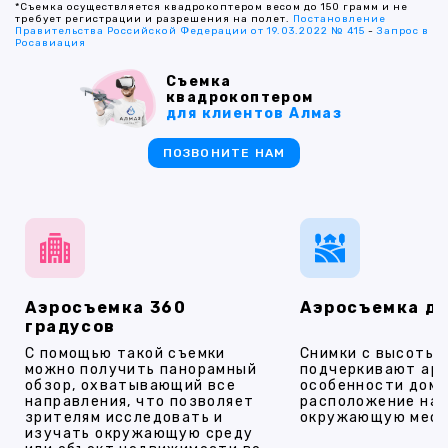
*Съемка осуществляется квадрокоптером весом до 150 грамм и не
требует регистрации и разрешения на полет.
Постановление
Правительства Российской Федерации от 19.03.2022 № 415
-
Запрос в
Росавиация
Съемка
квадрокоптером
для клиентов Алмаз
ПОЗВОНИТЕ НАМ
Аэросъемка 360
Аэросъемка д
градусов
С помощью такой съемки
Снимки с высоты
можно получить панорамный
подчеркивают ар
обзор, охватывающий все
особенности дома
направления, что позволяет
расположение на 
зрителям исследовать и
окружающую мест
изучать окружающую среду