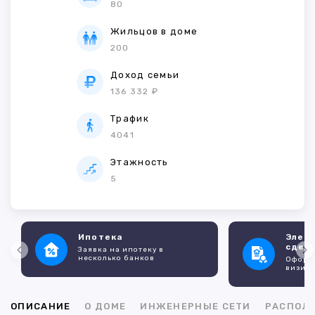
80
Жильцов в доме
200
Доход семьи
136 332 ₽
Трафик
4041
Этажность
5
Ипотека
Элек
сдел
Заявка на ипотеку в
несколько банков
Оформл
визито
ОПИСАНИЕ
О ДОМЕ
ИНЖЕНЕРНЫЕ СЕТИ
РАСПОЛ