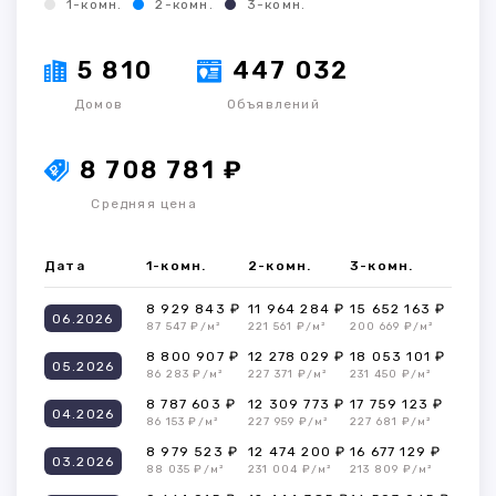
1-комн.
2-комн.
3-комн.
5 810
447 032
Домов
Объявлений
8 708 781 ₽
Средняя цена
Дата
1-комн.
2-комн.
3-комн.
8 929 843 ₽
11 964 284 ₽
15 652 163 ₽
06.2026
87 547 ₽/м²
221 561 ₽/м²
200 669 ₽/м²
8 800 907 ₽
12 278 029 ₽
18 053 101 ₽
05.2026
86 283 ₽/м²
227 371 ₽/м²
231 450 ₽/м²
8 787 603 ₽
12 309 773 ₽
17 759 123 ₽
04.2026
86 153 ₽/м²
227 959 ₽/м²
227 681 ₽/м²
8 979 523 ₽
12 474 200 ₽
16 677 129 ₽
03.2026
88 035 ₽/м²
231 004 ₽/м²
213 809 ₽/м²