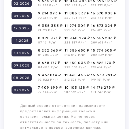
9 664 915 ₽
12 444 385 ₽
16 593 065 ₽
02.2026
94 754 ₽/м²
230 452 ₽/м²
212 732 ₽/м²
9 214 093 ₽
11 885 537 ₽
16 570 905 ₽
01.2026
90 334 ₽/м²
220 103 ₽/м²
212 448 ₽/м²
9 355 353 ₽
11 974 304 ₽
16 873 024 ₽
12.2025
91 719 ₽/м²
221 746 ₽/м²
216 321 ₽/м²
8 890 371 ₽
12 340 974 ₽
16 356 206 ₽
11.2025
87 161 ₽/м²
228 537 ₽/м²
209 695 ₽/м²
8 282 365 ₽
11 556 650 ₽
15 774 605 ₽
10.2025
81 200 ₽/м²
214 012 ₽/м²
202 239 ₽/м²
8 638 177 ₽
12 150 035 ₽
16 822 170 ₽
09.2025
84 688 ₽/м²
225 001 ₽/м²
215 669 ₽/м²
9 467 814 ₽
11 465 455 ₽
15 533 791 ₽
08.2025
92 822 ₽/м²
212 323 ₽/м²
199 151 ₽/м²
7 409 699 ₽
10 105 128 ₽
14 176 279 ₽
07.2025
72 644 ₽/м²
187 132 ₽/м²
181 747 ₽/м²
Данный сервис статистики недвижимости
предоставляет информацию только в
ознакомительных целях. Мы не несем
ответственности за точность, полноту или
актуальность предоставленных данных.