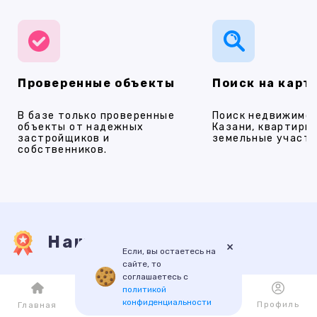
Проверенные объекты
Поиск на карт
В базе только проверенные
Поиск недвижимос
объекты от надежных
Казани, квартиры,
застройщиков и
земельные участки
собственников.
Наши услуги
×
Если, вы остаетесь на
сайте, то
соглашаетесь с
ПРОДАЖА
АРЕНДА
НОВОСТРОЙКИ
ИПОТЕКА
ПР
политикой
конфиденциальности
Каталог
Избранное
Профиль
Главная