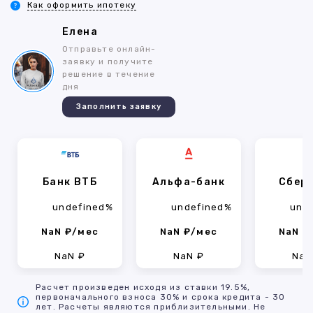
Как оформить ипотеку
Елена
Отправьте онлайн-
заявку и получите
решение в течение
дня
Заполнить заявку
Банк ВТБ
Альфа-банк
Сбер
undefined%
undefined%
und
NaN ₽/мес
NaN ₽/мес
NaN ₽
NaN ₽
NaN ₽
NaN
Расчет произведен исходя из ставки 19.5%,
первоначального взноса 30% и срока кредита - 30
лет. Расчеты являются приблизительными. Не