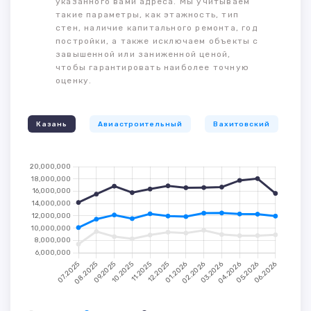
указанного вами адреса. Мы учитываем
такие параметры, как этажность, тип
стен, наличие капитального ремонта, год
постройки, а также исключаем объекты с
завышенной или заниженной ценой,
чтобы гарантировать наиболее точную
оценку.
Казань
Авиастроительный
Вахитовский
К