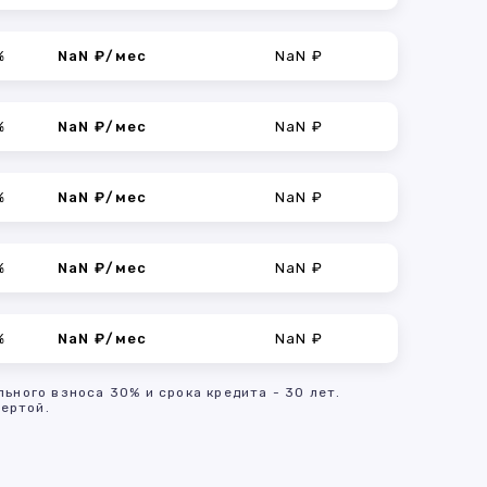
%
NaN ₽/мес
NaN ₽
%
NaN ₽/мес
NaN ₽
%
NaN ₽/мес
NaN ₽
%
NaN ₽/мес
NaN ₽
%
NaN ₽/мес
NaN ₽
льного взноса 30% и срока кредита - 30 лет.
ертой.