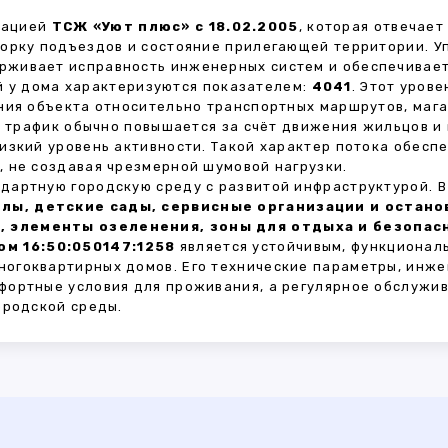
зацией
ТСЖ «Уют плюс» с 18.02.2005
, которая отвечае
борку подъездов и состояние прилегающей территории. 
живает исправность инженерных систем и обеспечивает
 у дома характеризуются показателем:
4041
. Этот уров
ния объекта относительно транспортных маршрутов, маг
ы трафик обычно повышается за счёт движения жильцов и
изкий уровень активности. Такой характер потока обес
 не создавая чрезмерной шумовой нагрузки.
дартную городскую среду с развитой инфраструктурой. 
лы, детские сады, сервисные организации и остан
, элементы озеленения, зоны для отдыха и безопа
м 16:50:050147:1258
является устойчивым, функционал
огоквартирных домов. Его технические параметры, инже
фортные условия для проживания, а регулярное обслужи
ородской среды.