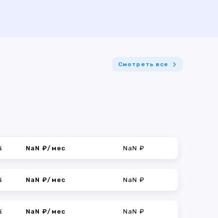
Смотреть все
%
NaN ₽/мес
NaN ₽
%
NaN ₽/мес
NaN ₽
%
NaN ₽/мес
NaN ₽