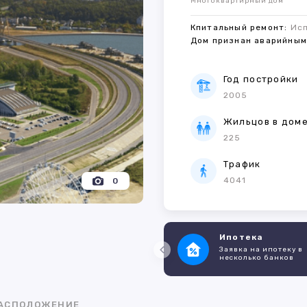
Многоквартирный дом
Кпитальный ремонт:
Ис
Дом признан аварийны
Год постройки
2005
Жильцов в дом
225
Трафик
4041
0
Ипотека
Заявка на ипотеку в
несколько банков
АСПОЛОЖЕНИЕ