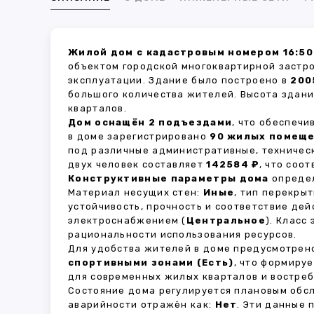
Жилой дом с кадастровым номером 16:50
объектом городской многоквартирной застр
эксплуатации. Здание было построено в
200
большого количества жителей. Высота здан
кварталов.
Дом оснащён 2 подъездами
, что обеспеч
в доме зарегистрировано
90 жилых помещ
под различные административные, техничес
двух человек составляет
142584 ₽
, что соо
Конструктивные параметры дома
определ
Материал несущих стен:
Иные
, тип перекры
устойчивость, прочность и соответствие д
электроснабжением (
Центральное
). Класс
рациональности использования ресурсов.
Для удобства жителей в доме предусмотре
спортивными зонами (Есть)
, что формиру
для современных жилых кварталов и востреб
Состояние дома регулируется плановым обс
аварийности отражён как:
Нет
. Эти данные