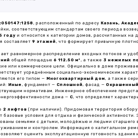
:050147:1258
, расположенный по адресу
Казань, Акаде
ойки, соответствующим стандартам своего периода возве
5 году
и относится к категории домов, рассчитанных на
ия составляет
9 этажей
, что формирует привычную плотн
ивает равномерное распределение входных потоков и удо
ений
общей площадью
6 112.50 м²
, а также
3 нежилых п
кие или коммерческие цели. Официально в доме прожива
тветствует усреднённым социально-экономическим харак
яются его типом —
Многоквартирный дом
, а также се
тий:
Иные
, фундамент —
Сплошной
, фасад —
Окрашенны
ействующим нормативам. Инженерное обеспечение предст
 энергоэффективности дома —
C
, что определяет характе
но
2 лифтов
(при наличии). Придомовая территория обор
ет базовые условия для отдыха и физической активности.
ованы семьями с детьми, молодёжью и людьми старшего 
луживанием и контролем. Информация о капитальном ремо
 позволяют оценить эксплуатационную готовность здания 