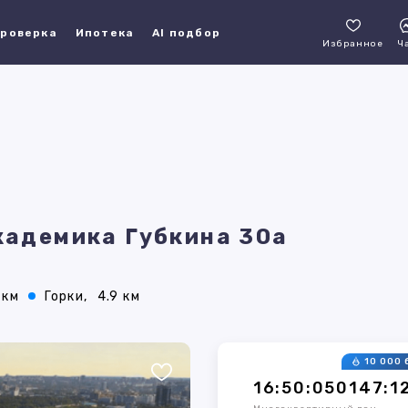
роверка
Ипотека
AI подбор
Избранное
Ч
Академика Губкина 30а
 км
Горки,
4.9 км
10 000 
16:50:050147:1