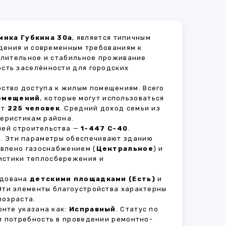
мика Губкина 30а
, является типичным
дения и современным требованиям к
 длительное и стабильное проживание
ость заселённости для городских
бство доступа к жилым помещениям. Всего
омещений
, которые могут использоваться
ет
225 человек
. Средний доход семьи из
теристикам района.
рией строительства —
1-447 С-40
.
й
. Эти параметры обеспечивают зданию
авлено газоснабжением (
Центральное
) и
ристики теплосбережения и
удована
детскими площадками (Есть)
и
 Эти элементы благоустройства характерны
возраста.
нте указана как:
Исправный
. Статус по
и потребность в проведении ремонтно-