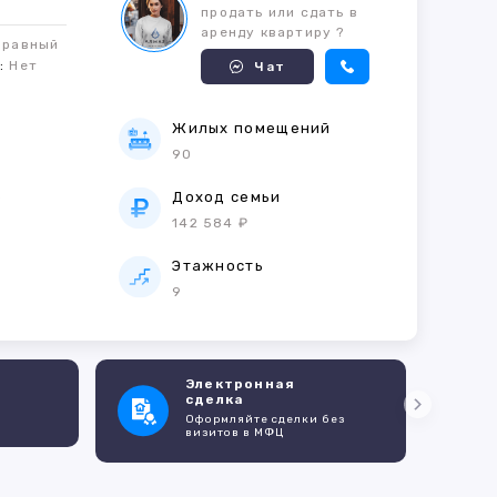
продать или сдать в
аренду квартиру ?
правный
м:
Нет
Чат
Жилых помещений
90
е
Доход семьи
142 584 ₽
Этажность
9
Электронная
сделка
Оформляйте сделки без
визитов в МФЦ