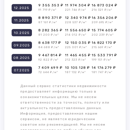
9 355 353 ₽
11 974 304 ₽
16 873 024 ₽
12.2025
91 719 ₽/м²
221 746 ₽/м²
216 321 ₽/м²
8 890 371 ₽
12 340 974 ₽
16 356 206 ₽
11.2025
87 161 ₽/м²
228 537 ₽/м²
209 695 ₽/м²
8 282 365 ₽
11 556 650 ₽
15 774 605 ₽
10.2025
81 200 ₽/м²
214 012 ₽/м²
202 239 ₽/м²
8 638 177 ₽
12 150 035 ₽
16 822 170 ₽
09.2025
84 688 ₽/м²
225 001 ₽/м²
215 669 ₽/м²
9 467 814 ₽
11 465 455 ₽
15 533 791 ₽
08.2025
92 822 ₽/м²
212 323 ₽/м²
199 151 ₽/м²
7 409 699 ₽
10 105 128 ₽
14 176 279 ₽
07.2025
72 644 ₽/м²
187 132 ₽/м²
181 747 ₽/м²
Данный сервис статистики недвижимости
предоставляет информацию только в
ознакомительных целях. Мы не несем
ответственности за точность, полноту или
актуальность предоставленных данных.
Информация, предоставленная нашим
сервисом, не является юридическим
советом или рекомендацией. Мы не несем