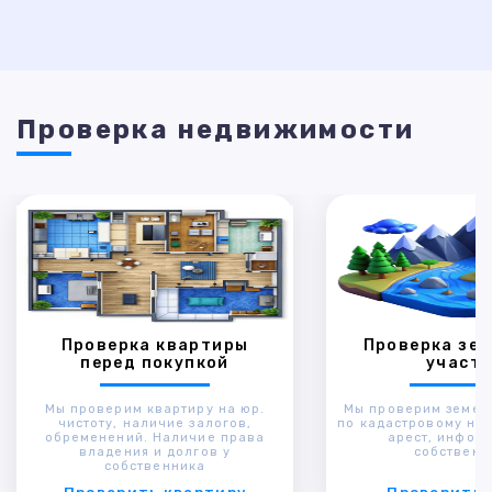
Проверка недвижимости
Проверка квартиры
Проверка зем
перед покупкой
участк
Мы проверим квартиру на юр.
Мы проверим земел
чистоту, наличие залогов,
по кадастровому ном
обременений. Наличие права
арест, инфор
владения и долгов у
собственн
собственника