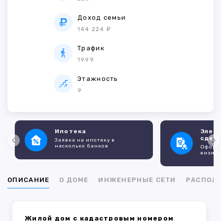
Доход семьи
144 224 ₽
Трафик
1999
Этажность
9
Ипотека
Элек
сдел
Заявка на ипотеку в
несколько банков
Оформл
визито
ОПИСАНИЕ
О ДОМЕ
ИНЖЕНЕРНЫЕ СЕТИ
РАСПОЛ
Жилой дом с кадастровым номером