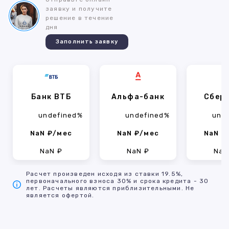
заявку и получите
решение в течение
дня
Заполнить заявку
Банк ВТБ
Альфа-банк
Сбер
undefined%
undefined%
und
NaN ₽/мес
NaN ₽/мес
NaN ₽
NaN ₽
NaN ₽
NaN
Расчет произведен исходя из ставки 19.5%,
первоначального взноса 30% и срока кредита - 30
лет. Расчеты являются приблизительными. Не
является офертой.