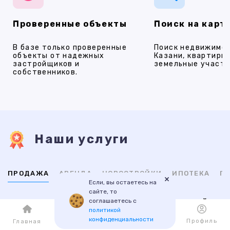
Проверенные объекты
Поиск на карт
В базе только проверенные
Поиск недвижимос
объекты от надежных
Казани, квартиры,
застройщиков и
земельные участки
собственников.
Наши услуги
ПРОДАЖА
АРЕНДА
НОВОСТРОЙКИ
ИПОТЕКА
ПР
×
Если, вы остаетесь на
сайте, то
соглашаетесь с
ВТОРИЧНАЯ
НОВОСТРОЙКИ
политикой
конфиденциальности
Каталог
Избранное
Профиль
Главная
1-комнатные
1-комнатные