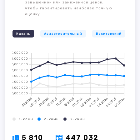
завышенной или заниженной ценой,
чтобы гарантировать наиболее точную
оценку.
Казань
Авиастроительный
Вахитовский
К
1-комн.
2-комн.
3-комн.
5 810
447 032