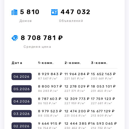
5 810
447 032
Домов
Объявлений
8 708 781 ₽
Средняя цена
Дата
1-комн.
2-комн.
3-комн.
8 929 843 ₽
11 964 284 ₽
15 652 163 ₽
06.2026
87 547 ₽/м²
221 561 ₽/м²
200 669 ₽/м²
8 800 907 ₽
12 278 029 ₽
18 053 101 ₽
05.2026
86 283 ₽/м²
227 371 ₽/м²
231 450 ₽/м²
8 787 603 ₽
12 309 773 ₽
17 759 123 ₽
04.2026
86 153 ₽/м²
227 959 ₽/м²
227 681 ₽/м²
8 979 523 ₽
12 474 200 ₽
16 677 129 ₽
03.2026
88 035 ₽/м²
231 004 ₽/м²
213 809 ₽/м²
9 664 915 ₽
12 444 385 ₽
16 593 065 ₽
02.2026
94 754 ₽/м²
230 452 ₽/м²
212 732 ₽/м²