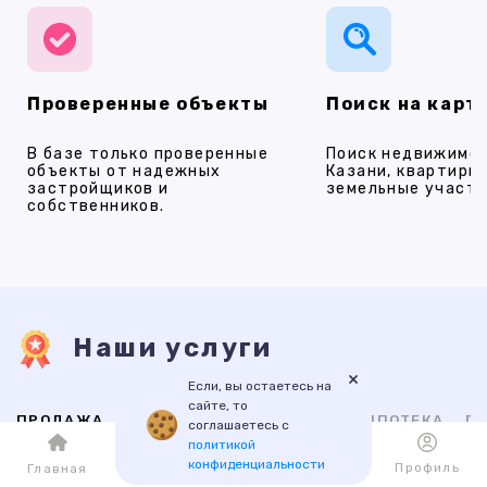
Проверенные объекты
Поиск на карт
В базе только проверенные
Поиск недвижимос
объекты от надежных
Казани, квартиры,
застройщиков и
земельные участки
собственников.
Наши услуги
×
Если, вы остаетесь на
сайте, то
ПРОДАЖА
АРЕНДА
НОВОСТРОЙКИ
ИПОТЕКА
ПР
соглашаетесь с
политикой
конфиденциальности
Каталог
Избранное
Профиль
Главная
ВТОРИЧНАЯ
НОВОСТРОЙКИ