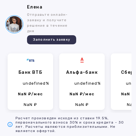
Елена
Отправьте онлайн-
заявку и получите
решение в течение
дня
Заполнить заявку
Банк ВТБ
Альфа-банк
Сбер
undefined%
undefined%
und
NaN ₽/мес
NaN ₽/мес
NaN ₽
NaN ₽
NaN ₽
NaN
Расчет произведен исходя из ставки 19.5%,
первоначального взноса 30% и срока кредита - 30
лет. Расчеты являются приблизительными. Не
является офертой.