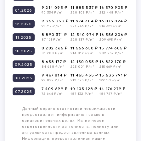
9 214 093 ₽
11 885 537 ₽
16 570 905 ₽
01.2026
90 334 ₽/м²
220 103 ₽/м²
212 448 ₽/м²
9 355 353 ₽
11 974 304 ₽
16 873 024 ₽
12.2025
91 719 ₽/м²
221 746 ₽/м²
216 321 ₽/м²
8 890 371 ₽
12 340 974 ₽
16 356 206 ₽
11.2025
87 161 ₽/м²
228 537 ₽/м²
209 695 ₽/м²
8 282 365 ₽
11 556 650 ₽
15 774 605 ₽
10.2025
81 200 ₽/м²
214 012 ₽/м²
202 239 ₽/м²
8 638 177 ₽
12 150 035 ₽
16 822 170 ₽
09.2025
84 688 ₽/м²
225 001 ₽/м²
215 669 ₽/м²
9 467 814 ₽
11 465 455 ₽
15 533 791 ₽
08.2025
92 822 ₽/м²
212 323 ₽/м²
199 151 ₽/м²
7 409 699 ₽
10 105 128 ₽
14 176 279 ₽
07.2025
72 644 ₽/м²
187 132 ₽/м²
181 747 ₽/м²
Данный сервис статистики недвижимости
предоставляет информацию только в
ознакомительных целях. Мы не несем
ответственности за точность, полноту или
актуальность предоставленных данных.
Информация, предоставленная нашим