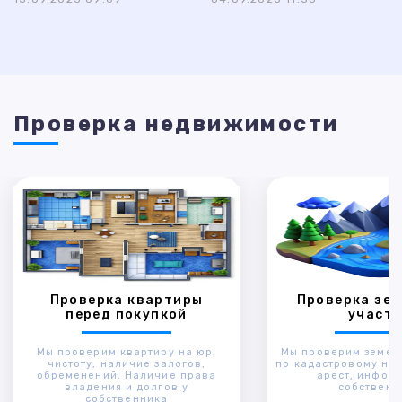
Проверка недвижимости
Проверка квартиры
Проверка зем
перед покупкой
участк
Мы проверим квартиру на юр.
Мы проверим земел
чистоту, наличие залогов,
по кадастровому ном
обременений. Наличие права
арест, инфор
владения и долгов у
собственн
собственника