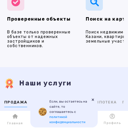
Проверенные объекты
Поиск на карт
В базе только проверенные
Поиск недвижимос
объекты от надежных
Казани, квартиры,
застройщиков и
земельные участки
собственников.
Наши услуги
×
Если, вы остаетесь на
ПРОДАЖА
АРЕНДА
НОВОСТРОЙКИ
ИПОТЕКА
ПР
сайте, то
соглашаетесь с
политикой
ВТОРИЧНАЯ
НОВОСТРОЙКИ
конфиденциальности
Каталог
Избранное
Профиль
Главная