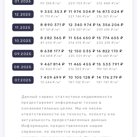
01.2026
90 334 ₽/м²
220 103 ₽/м²
212 448 ₽/м²
9 355 353 ₽
11 974 304 ₽
16 873 024 ₽
12.2025
91 719 ₽/м²
221 746 ₽/м²
216 321 ₽/м²
8 890 371 ₽
12 340 974 ₽
16 356 206 ₽
11.2025
87 161 ₽/м²
228 537 ₽/м²
209 695 ₽/м²
8 282 365 ₽
11 556 650 ₽
15 774 605 ₽
10.2025
81 200 ₽/м²
214 012 ₽/м²
202 239 ₽/м²
8 638 177 ₽
12 150 035 ₽
16 822 170 ₽
09.2025
84 688 ₽/м²
225 001 ₽/м²
215 669 ₽/м²
9 467 814 ₽
11 465 455 ₽
15 533 791 ₽
08.2025
92 822 ₽/м²
212 323 ₽/м²
199 151 ₽/м²
7 409 699 ₽
10 105 128 ₽
14 176 279 ₽
07.2025
72 644 ₽/м²
187 132 ₽/м²
181 747 ₽/м²
Данный сервис статистики недвижимости
предоставляет информацию только в
ознакомительных целях. Мы не несем
ответственности за точность, полноту или
актуальность предоставленных данных.
Информация, предоставленная нашим
сервисом, не является юридическим