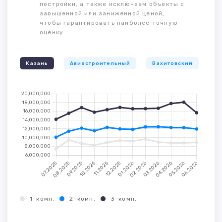
постройки, а также исключаем объекты с
завышенной или заниженной ценой,
чтобы гарантировать наиболее точную
оценку.
Казань
Авиастроительный
Вахитовский
К
1-комн.
2-комн.
3-комн.