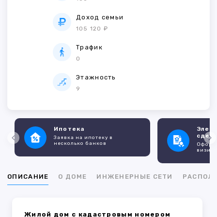
Доход семьи
105 120 ₽
Трафик
0
Этажность
9
Ипотека
Элек
сдел
Заявка на ипотеку в
несколько банков
Оформл
визито
ОПИСАНИЕ
О ДОМЕ
ИНЖЕНЕРНЫЕ СЕТИ
РАСПОЛ
Жилой дом с кадастровым номером