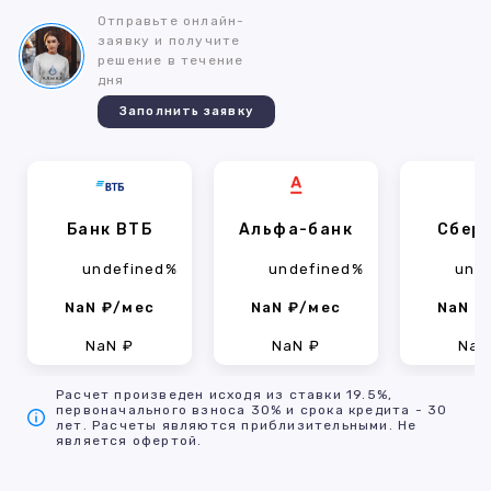
Отправьте онлайн-
заявку и получите
решение в течение
дня
Заполнить заявку
Банк ВТБ
Альфа-банк
Сбер
undefined%
undefined%
und
NaN ₽/мес
NaN ₽/мес
NaN ₽
NaN ₽
NaN ₽
NaN
Расчет произведен исходя из ставки 19.5%,
первоначального взноса 30% и срока кредита - 30
лет. Расчеты являются приблизительными. Не
является офертой.