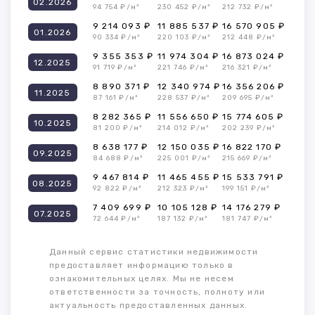
02.2026
94 754 ₽/м²
230 452 ₽/м²
212 732 ₽/м²
9 214 093 ₽
11 885 537 ₽
16 570 905 ₽
01.2026
90 334 ₽/м²
220 103 ₽/м²
212 448 ₽/м²
9 355 353 ₽
11 974 304 ₽
16 873 024 ₽
12.2025
91 719 ₽/м²
221 746 ₽/м²
216 321 ₽/м²
8 890 371 ₽
12 340 974 ₽
16 356 206 ₽
11.2025
87 161 ₽/м²
228 537 ₽/м²
209 695 ₽/м²
8 282 365 ₽
11 556 650 ₽
15 774 605 ₽
10.2025
81 200 ₽/м²
214 012 ₽/м²
202 239 ₽/м²
8 638 177 ₽
12 150 035 ₽
16 822 170 ₽
09.2025
84 688 ₽/м²
225 001 ₽/м²
215 669 ₽/м²
9 467 814 ₽
11 465 455 ₽
15 533 791 ₽
08.2025
92 822 ₽/м²
212 323 ₽/м²
199 151 ₽/м²
7 409 699 ₽
10 105 128 ₽
14 176 279 ₽
07.2025
72 644 ₽/м²
187 132 ₽/м²
181 747 ₽/м²
Данный сервис статистики недвижимости
предоставляет информацию только в
ознакомительных целях. Мы не несем
ответственности за точность, полноту или
актуальность предоставленных данных.