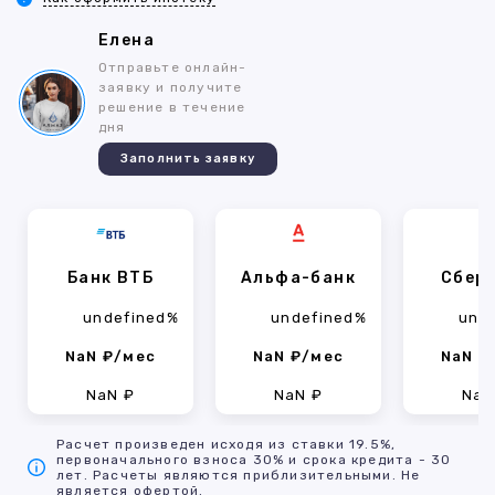
Елена
Отправьте онлайн-
заявку и получите
решение в течение
дня
Заполнить заявку
Банк ВТБ
Альфа-банк
Сбер
undefined%
undefined%
und
NaN ₽/мес
NaN ₽/мес
NaN ₽
NaN ₽
NaN ₽
NaN
Расчет произведен исходя из ставки 19.5%,
первоначального взноса 30% и срока кредита - 30
лет. Расчеты являются приблизительными. Не
является офертой.