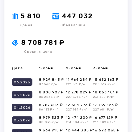
5 810
447 032
Домов
Объявлений
8 708 781 ₽
Средняя цена
Дата
1-комн.
2-комн.
3-комн.
8 929 843 ₽
11 964 284 ₽
15 652 163 ₽
06.2026
87 547 ₽/м²
221 561 ₽/м²
200 669 ₽/м²
8 800 907 ₽
12 278 029 ₽
18 053 101 ₽
05.2026
86 283 ₽/м²
227 371 ₽/м²
231 450 ₽/м²
8 787 603 ₽
12 309 773 ₽
17 759 123 ₽
04.2026
86 153 ₽/м²
227 959 ₽/м²
227 681 ₽/м²
8 979 523 ₽
12 474 200 ₽
16 677 129 ₽
03.2026
88 035 ₽/м²
231 004 ₽/м²
213 809 ₽/м²
9 664 915 ₽
12 444 385 ₽
16 593 065 ₽