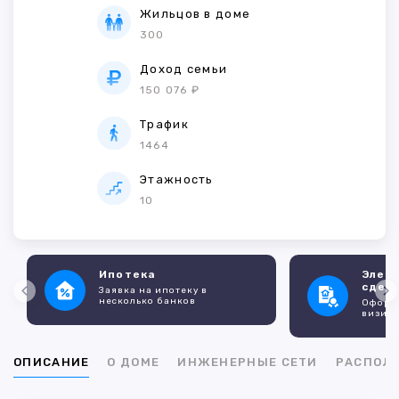
Жильцов в доме
300
Доход семьи
150 076 ₽
Трафик
1464
Этажность
10
Ипотека
Элек
сдел
Заявка на ипотеку в
несколько банков
Оформл
визито
ОПИСАНИЕ
О ДОМЕ
ИНЖЕНЕРНЫЕ СЕТИ
РАСПОЛ