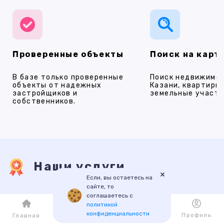
Проверенные объекты
Поиск на карт
В базе только проверенные
Поиск недвижимос
объекты от надежных
Казани, квартиры,
застройщиков и
земельные участки
собственников.
Наши услуги
×
Если, вы остаетесь на
сайте, то
соглашаетесь с
ПРОДАЖА
АРЕНДА
НОВОСТРОЙКИ
ИПОТЕКА
ПР
политикой
конфиденциальности
Каталог
Избранное
Профиль
Главная