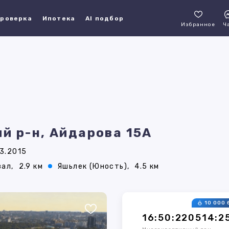
роверка
Ипотека
AI подбор
Избранное
Ч
й р-н, Айдарова 15А
3.2015
ал,
2.9 км
Яшьлек (Юность),
4.5 км
10 000 
16:50:220514:2