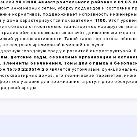
зацией
УК «ЖКХ Авиастроительного района» с 01.03.2
монт инженерных сетей, уборку подъездов и состояние 
ние нормативов, поддерживает исправность инженерных
 у дома характеризуются показателем:
1100
. Этот урове
ния объекта относительно транспортных маршрутов, маг
ы трафик обычно повышается за счёт движения жильцов и
изкий уровень активности. Такой характер потока обес
 не создавая чрезмерной шумовой нагрузки.
дартную городскую среду с развитой инфраструктурой. 
лы, детские сады, сервисные организации и остан
, элементы озеленения, зоны для отдыха и безопа
м 16:50:220514:25
является устойчивым, функциональн
огоквартирных домов. Его технические параметры, инже
фортные условия для проживания, а регулярное обслужи
ородской среды.