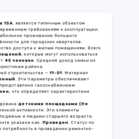
а 15А
, является типичным объектом
овременным требованиям к эксплуатации.
стабильное проживание большого
ённости для городских кварталов.
бство доступа к жилым помещениям. Всего
мещений
, которые могут использоваться
ет
45 человек
. Средний доход семьи из
еристикам района.
рией строительства —
11-01
. Материал
енный
. Эти параметры обеспечивают
 представлено газоснабжением
оен
, что определяет характеристики
удована
детскими площадками (Не
ческой активности. Эти элементы
олодёжью и людьми старшего возраста.
нте указана как:
Проведен
. Статус по
и потребность в проведении ремонтно-