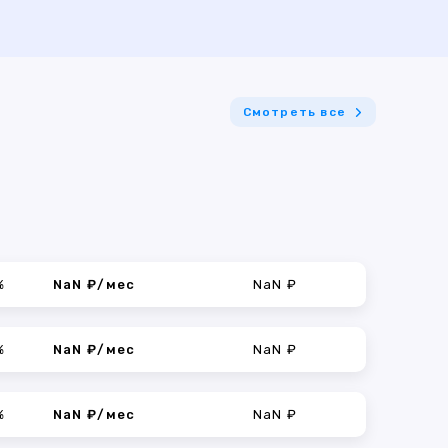
Смотреть все
%
NaN ₽/мес
NaN ₽
%
NaN ₽/мес
NaN ₽
%
NaN ₽/мес
NaN ₽