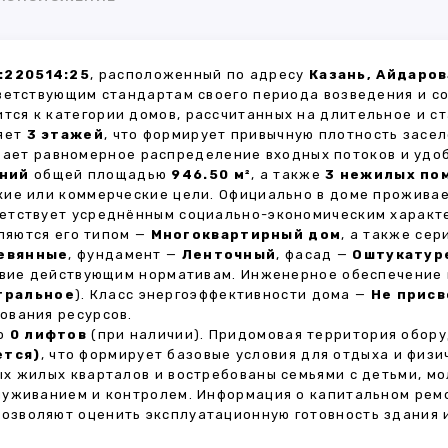
:220514:25
, расположенный по адресу
Казань, Айдаров
ветствующим стандартам своего периода возведения и с
ится к категории домов, рассчитанных на длительное и 
ляет
3 этажей
, что формирует привычную плотность засел
ивает равномерное распределение входных потоков и удо
ний
общей площадью
946.50 м²
, а также
3 нежилых по
кие или коммерческие цели. Официально в доме прожива
тветствует усреднённым социально-экономическим характ
яются его типом —
Многоквартирный дом
, а также се
евянные
, фундамент —
Ленточный
, фасад —
Оштукатур
ствие действующим нормативам. Инженерное обеспечение
тральное
). Класс энергоэффективности дома —
Не присв
ования ресурсов.
но
0 лифтов
(при наличии). Придомовая территория обор
ется)
, что формирует базовые условия для отдыха и физи
х жилых кварталов и востребованы семьями с детьми, м
луживанием и контролем. Информация о капитальном ремо
 позволяют оценить эксплуатационную готовность здания 