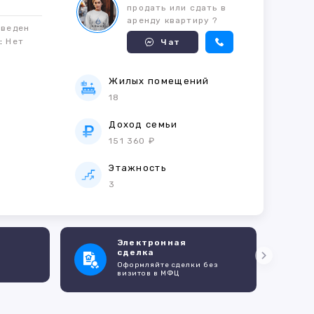
продать или сдать в
аренду квартиру ?
оведен
м:
Нет
Чат
Жилых помещений
18
е
Доход семьи
151 360 ₽
Этажность
3
Электронная
сделка
Оформляйте сделки без
визитов в МФЦ