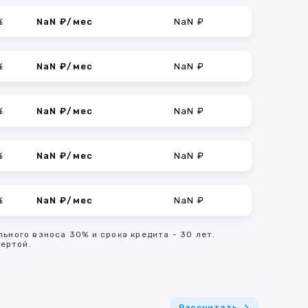
%
NaN ₽/мес
NaN ₽
%
NaN ₽/мес
NaN ₽
%
NaN ₽/мес
NaN ₽
%
NaN ₽/мес
NaN ₽
%
NaN ₽/мес
NaN ₽
льного взноса 30% и срока кредита - 30 лет.
ертой.
Рассчитать