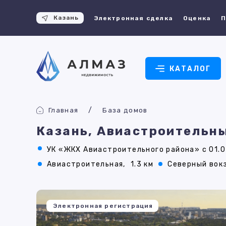
Казань
Электронная сделка
Оценка
П
КАТАЛОГ
Главная
База домов
Казань, Авиастроительны
УК «ЖКХ Авиастроительного района» с 01.0
Авиастроительная,
1.3 км
Северный вокз
Электронная регистрация