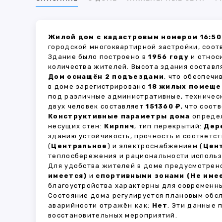
Жилой дом с кадастровым номером 16:50
городской многоквартирной застройки, соот
Здание было построено в
1956 году
и относ
количества жителей. Высота здания состав
Дом оснащён 2 подъездами
, что обеспеч
в доме зарегистрировано
18 жилых помеще
под различные административные, техничес
двух человек составляет
151360 ₽
, что соо
Конструктивные параметры дома
определ
несущих стен:
Кирпич
, тип перекрытий:
Дер
зданию устойчивость, прочность и соответ
(
Центральное
) и электроснабжением (
Цен
теплосбережения и рациональности использ
Для удобства жителей в доме предусмотре
имеется)
и
спортивными зонами (Не име
благоустройства характерны для современны
Состояние дома регулируется плановым обс
аварийности отражён как:
Нет
. Эти данные
восстановительных мероприятий.