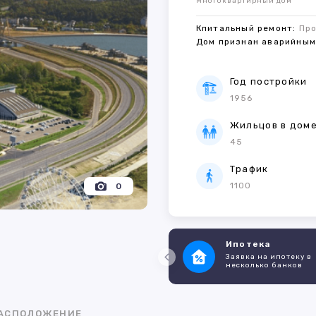
Многоквартирный дом
Кпитальный ремонт:
Пр
Дом признан аварийны
Год постройки
1956
Жильцов в дом
45
Трафик
1100
0
Ипотека
Заявка на ипотеку в
несколько банков
АСПОЛОЖЕНИЕ