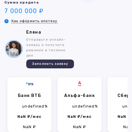
Сумма кредита
7 000 000 ₽
Как оформить ипотеку
Елена
Отправьте онлайн-
заявку и получите
решение в течение
дня
Заполнить заявку
Банк ВТБ
Альфа-банк
Сбер
undefined%
undefined%
und
NaN ₽/мес
NaN ₽/мес
NaN ₽
NaN ₽
NaN ₽
NaN