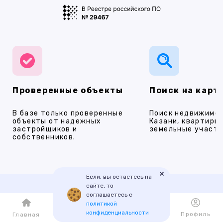
Проверенные объекты
Поиск на карт
В базе только проверенные
Поиск недвижимос
объекты от надежных
Казани, квартиры,
застройщиков и
земельные участки
собственников.
×
Если, вы остаетесь на
сайте, то
соглашаетесь с
Наши услуги
политикой
конфиденциальности
Каталог
Избранное
Профиль
Главная