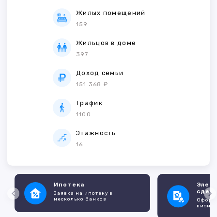
Жилых помещений
159
Жильцов в доме
397
Доход семьи
151 368 ₽
Трафик
1100
Этажность
16
Ипотека
Элек
сдел
Заявка на ипотеку в
несколько банков
Оформл
визито