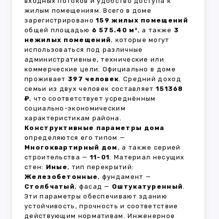
входных потоков и удобство доступа к
жилым помещениям. Всего в доме
зарегистрировано
159 жилых помещений
общей площадью
6 575.40 м²
, а также
3
нежилых помещений
, которые могут
использоваться под различные
административные, технические или
коммерческие цели. Официально в доме
проживает
397 человек
. Средний доход
семьи из двух человек составляет
151368
₽
, что соответствует усреднённым
социально-экономическим
характеристикам района.
Конструктивные параметры дома
определяются его типом —
Многоквартирный дом
, а также серией
строительства —
11-01
. Материал несущих
стен:
Иные
, тип перекрытий:
Железобетонные
, фундамент —
Столбчатый
, фасад —
Оштукатуренный
.
Эти параметры обеспечивают зданию
устойчивость, прочность и соответствие
действующим нормативам. Инженерное