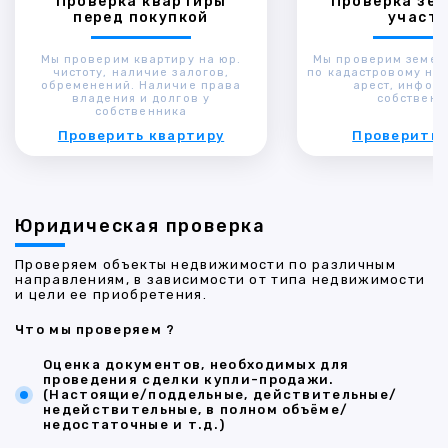
Проверка квартиры
Проверка зем
перед покупкой
участк
Мы проверим квартиру на юр.
Мы проверим земел
чистоту, наличие залогов,
по кадастровому ном
обременений. Наличие права
арест, инфор
владения и долгов у
собственн
собственника
Проверить квартиру
Проверить 
Юридическая проверка
Проверяем объекты недвижимости по различным
направлениям, в зависимости от типа недвижимости
и цели ее приобретения.
Что мы проверяем ?
Оценка документов, необходимых для
проведения сделки купли-продажи.
(Настоящие/поддельные, действительные/
недействительные, в полном объёме/
недостаточные и т.д.)