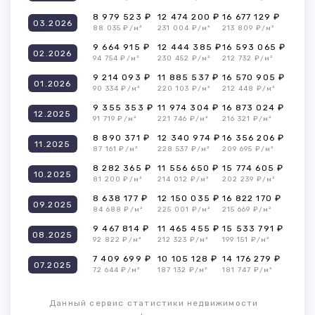
8 979 523 ₽
12 474 200 ₽
16 677 129 ₽
03.2026
88 035 ₽/м²
231 004 ₽/м²
213 809 ₽/м²
9 664 915 ₽
12 444 385 ₽
16 593 065 ₽
02.2026
94 754 ₽/м²
230 452 ₽/м²
212 732 ₽/м²
9 214 093 ₽
11 885 537 ₽
16 570 905 ₽
01.2026
90 334 ₽/м²
220 103 ₽/м²
212 448 ₽/м²
9 355 353 ₽
11 974 304 ₽
16 873 024 ₽
12.2025
91 719 ₽/м²
221 746 ₽/м²
216 321 ₽/м²
8 890 371 ₽
12 340 974 ₽
16 356 206 ₽
11.2025
87 161 ₽/м²
228 537 ₽/м²
209 695 ₽/м²
8 282 365 ₽
11 556 650 ₽
15 774 605 ₽
10.2025
81 200 ₽/м²
214 012 ₽/м²
202 239 ₽/м²
8 638 177 ₽
12 150 035 ₽
16 822 170 ₽
09.2025
84 688 ₽/м²
225 001 ₽/м²
215 669 ₽/м²
9 467 814 ₽
11 465 455 ₽
15 533 791 ₽
08.2025
92 822 ₽/м²
212 323 ₽/м²
199 151 ₽/м²
7 409 699 ₽
10 105 128 ₽
14 176 279 ₽
07.2025
72 644 ₽/м²
187 132 ₽/м²
181 747 ₽/м²
Данный сервис статистики недвижимости