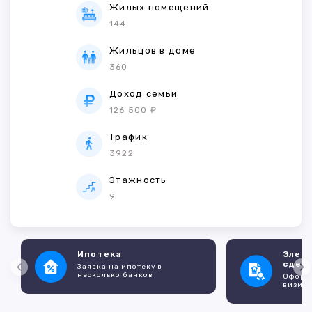
Жилых помещений
144
Жильцов в доме
360
Доход семьи
126 500 ₽
Трафик
3922
Этажность
9
Ипотека
Элек
сдел
Заявка на ипотеку в
несколько банков
Оформл
визито