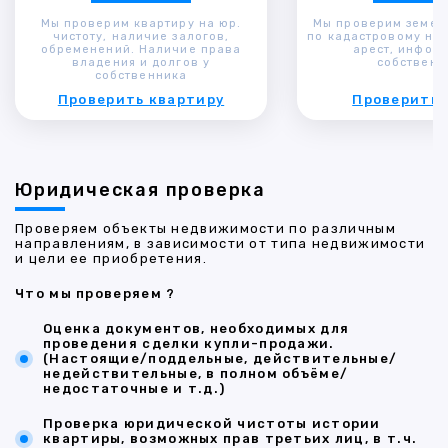
Мы проверим квартиру на юр.
Мы проверим земел
чистоту, наличие залогов,
по кадастровому ном
обременений. Наличие права
арест, инфор
владения и долгов у
собственн
собственника
Проверить квартиру
Проверить 
Юридическая проверка
Проверяем объекты недвижимости по различным
направлениям, в зависимости от типа недвижимости
и цели ее приобретения.
Что мы проверяем ?
Оценка документов, необходимых для
проведения сделки купли-продажи.
(Настоящие/поддельные, действительные/
недействительные, в полном объёме/
недостаточные и т.д.)
Проверка юридической чистоты истории
квартиры, возможных прав третьих лиц, в т.ч.