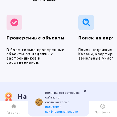
Проверенные объекты
Поиск на карт
В базе только проверенные
Поиск недвижимос
объекты от надежных
Казани, квартиры,
застройщиков и
земельные участки
собственников.
×
Если, вы остаетесь на
Наши услуги
сайте, то
соглашаетесь с
политикой
конфиденциальности
Каталог
Избранное
Профиль
Главная
ПРОДАЖА
АРЕНДА
НОВОСТРОЙКИ
ИПОТЕКА
ПР