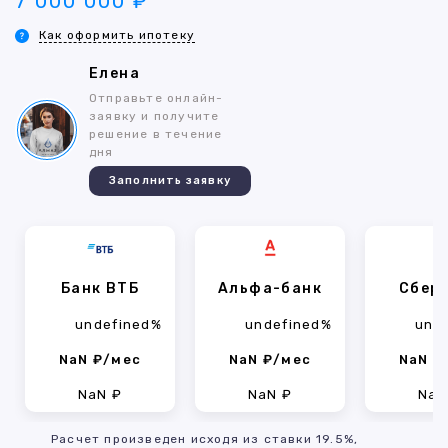
7 000 000 ₽
Как оформить ипотеку
Елена
Отправьте онлайн-
заявку и получите
решение в течение
дня
Заполнить заявку
Банк ВТБ
Альфа-банк
Сбер
undefined%
undefined%
und
NaN ₽/мес
NaN ₽/мес
NaN ₽
NaN ₽
NaN ₽
NaN
Расчет произведен исходя из ставки 19.5%,