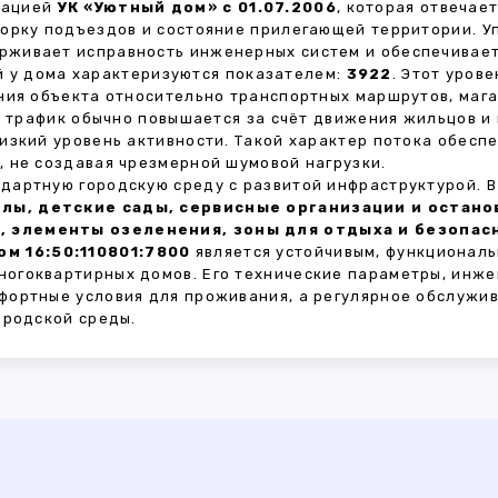
зацией
УК «Уютный дом» с 01.07.2006
, которая отвечае
борку подъездов и состояние прилегающей территории. 
живает исправность инженерных систем и обеспечивает
 у дома характеризуются показателем:
3922
. Этот уров
ния объекта относительно транспортных маршрутов, маг
ы трафик обычно повышается за счёт движения жильцов и
изкий уровень активности. Такой характер потока обес
 не создавая чрезмерной шумовой нагрузки.
дартную городскую среду с развитой инфраструктурой. 
лы, детские сады, сервисные организации и остан
, элементы озеленения, зоны для отдыха и безопа
м 16:50:110801:7800
является устойчивым, функциональ
огоквартирных домов. Его технические параметры, инже
фортные условия для проживания, а регулярное обслужи
ородской среды.