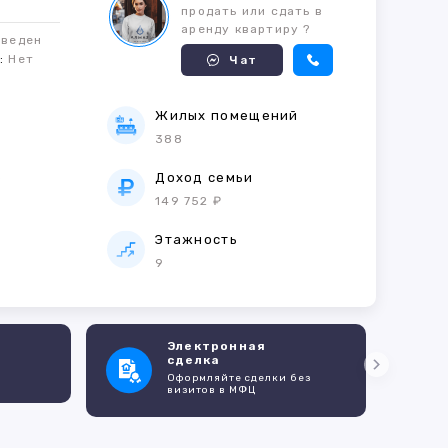
продать или сдать в
аренду квартиру ?
оведен
м:
Нет
Чат
Жилых помещений
388
е
Доход семьи
149 752 ₽
Этажность
9
Электронная
сделка
Оформляйте сделки без
визитов в МФЦ