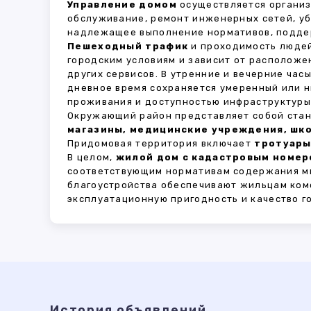
Управление домом
осуществляется органи
обслуживание, ремонт инженерных сетей, у
надлежащее выполнение нормативов, поддер
Пешеходный трафик
и проходимость людей
городским условиям и зависит от расположе
других сервисов. В утренние и вечерние час
дневное время сохраняется умеренный или н
проживания и доступностью инфраструктуры,
Окружающий район представляет собой стан
магазины, медицинские учреждения, шко
Придомовая территория включает
тротуары
В целом,
жилой дом с кадастровым номеро
соответствующим нормативам содержания мн
благоустройства обеспечивают жильцам ком
эксплуатационную пригодность и качество г
История объявлений