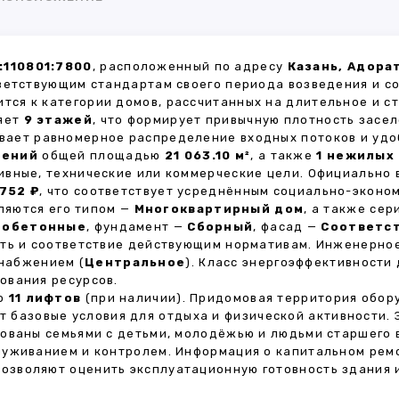
:110801:7800
, расположенный по адресу
Казань, Адора
ветствующим стандартам своего периода возведения и с
ится к категории домов, рассчитанных на длительное и 
ляет
9 этажей
, что формирует привычную плотность засел
ивает равномерное распределение входных потоков и удо
щений
общей площадью
21 063.10 м²
, а также
1 нежилых
ивные, технические или коммерческие цели. Официально
752 ₽
, что соответствует усреднённым социально-эконо
яются его типом —
Многоквартирный дом
, а также се
зобетонные
, фундамент —
Сборный
, фасад —
Соответст
сть и соответствие действующим нормативам. Инженерно
снабжением (
Центральное
). Класс энергоэффективности
ования ресурсов.
но
11 лифтов
(при наличии). Придомовая территория обо
ет базовые условия для отдыха и физической активности.
ованы семьями с детьми, молодёжью и людьми старшего 
луживанием и контролем. Информация о капитальном ремо
 позволяют оценить эксплуатационную готовность здания 