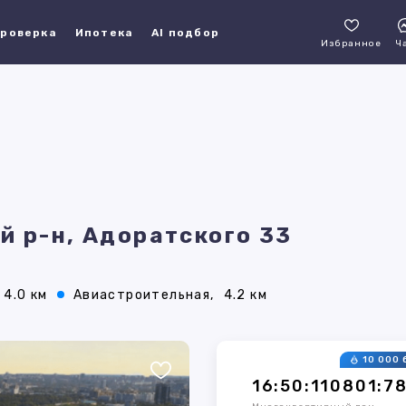
роверка
Ипотека
AI подбор
Избранное
Ч
й р-н, Адоратского 33
4.0 км
Авиастроительная,
4.2 км
10 000 
16:50:110801:7