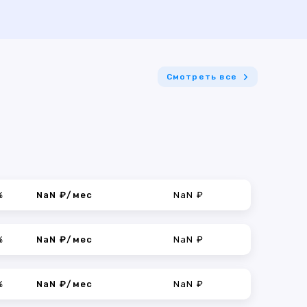
Смотреть все
%
NaN ₽/мес
NaN ₽
%
NaN ₽/мес
NaN ₽
%
NaN ₽/мес
NaN ₽