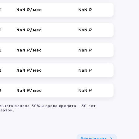
%
NaN ₽/мес
NaN ₽
%
NaN ₽/мес
NaN ₽
%
NaN ₽/мес
NaN ₽
%
NaN ₽/мес
NaN ₽
%
NaN ₽/мес
NaN ₽
льного взноса 30% и срока кредита - 30 лет.
ертой.
Рассчитать