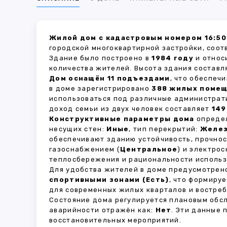
Жилой дом с кадастровым номером 16:50
городской многоквартирной застройки, соот
Здание было построено в
1984 году
и относ
количества жителей. Высота здания состав
Дом оснащён 11 подъездами
, что обеспеч
в доме зарегистрировано
388 жилых поме
использоваться под различные администрат
доход семьи из двух человек составляет
149
Конструктивные параметры дома
определ
несущих стен:
Иные
, тип перекрытий:
Желе
обеспечивают зданию устойчивость, прочно
газоснабжением (
Центральное
) и электро
теплосбережения и рациональности использ
Для удобства жителей в доме предусмотре
спортивными зонами (Есть)
, что формиру
для современных жилых кварталов и востреб
Состояние дома регулируется плановым обс
аварийности отражён как:
Нет
. Эти данные
восстановительных мероприятий.