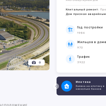
Многоквартирный дом
Кпитальный ремонт:
Пр
Дом признан аварийны
Год постройки
1984
Жильцов в дом
970
Трафик
3922
0
Ипотека
Заявка на ипотеку в
несколько банков
АСПОЛОЖЕНИЕ