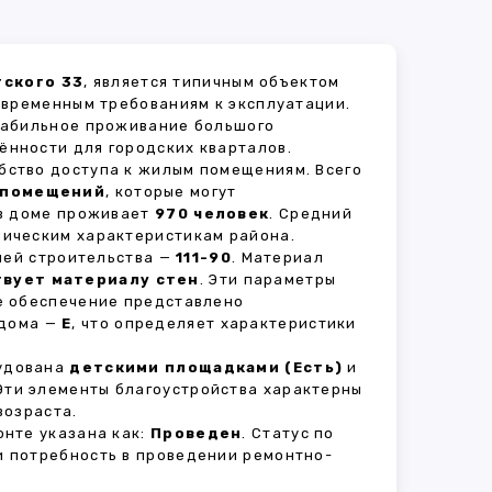
тского 33
, является типичным объектом
овременным требованиям к эксплуатации.
стабильное проживание большого
ённости для городских кварталов.
бство доступа к жилым помещениям. Всего
 помещений
, которые могут
 в доме проживает
970 человек
. Средний
мическим характеристикам района.
рией строительства —
111-90
. Материал
вует материалу стен
. Эти параметры
е обеспечение представлено
 дома —
E
, что определяет характеристики
рудована
детскими площадками (Есть)
и
 Эти элементы благоустройства характерны
возраста.
нте указана как:
Проведен
. Статус по
и потребность в проведении ремонтно-