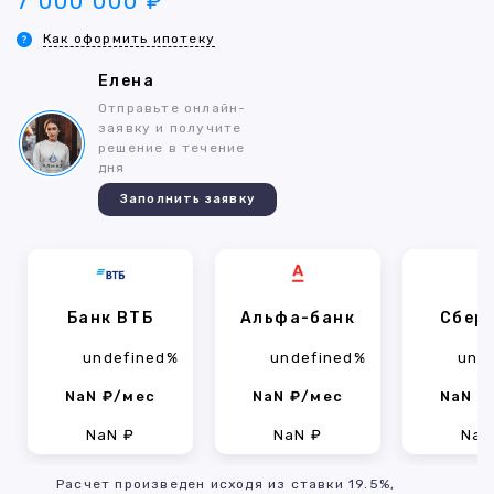
7 000 000 ₽
Как оформить ипотеку
Елена
Отправьте онлайн-
заявку и получите
решение в течение
дня
Заполнить заявку
Банк ВТБ
Альфа-банк
Сбер
undefined%
undefined%
und
NaN ₽/мес
NaN ₽/мес
NaN ₽
NaN ₽
NaN ₽
NaN
Расчет произведен исходя из ставки 19.5%,