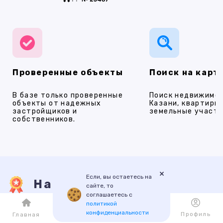
Проверенные объекты
Поиск на карт
В базе только проверенные
Поиск недвижимос
объекты от надежных
Казани, квартиры,
застройщиков и
земельные участки
собственников.
×
Если, вы остаетесь на
Наши услуги
сайте, то
соглашаетесь с
политикой
конфиденциальности
Каталог
Избранное
Профиль
Главная
ПРОДАЖА
АРЕНДА
НОВОСТРОЙКИ
ИПОТЕКА
ПР