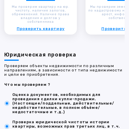
Мы проверим квартиру на юр.
Мы проверим земел
чистоту, наличие залогов,
по кадастровому ном
обременений. Наличие права
арест, инфор
владения и долгов у
собственн
собственника
Проверить квартиру
Проверить 
Юридическая проверка
Проверяем объекты недвижимости по различным
направлениям, в зависимости от типа недвижимости
и цели ее приобретения.
Что мы проверяем ?
Оценка документов, необходимых для
проведения сделки купли-продажи.
(Настоящие/поддельные, действительные/
недействительные, в полном объёме/
недостаточные и т.д.)
Проверка юридической чистоты истории
квартиры, возможных прав третьих лиц, в т.ч.