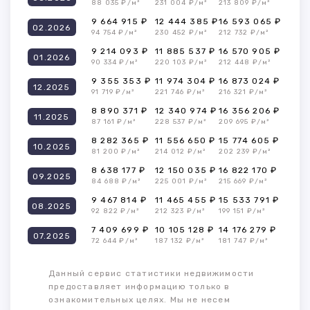
88 035 ₽/м²
231 004 ₽/м²
213 809 ₽/м²
9 664 915 ₽
12 444 385 ₽
16 593 065 ₽
02.2026
94 754 ₽/м²
230 452 ₽/м²
212 732 ₽/м²
9 214 093 ₽
11 885 537 ₽
16 570 905 ₽
01.2026
90 334 ₽/м²
220 103 ₽/м²
212 448 ₽/м²
9 355 353 ₽
11 974 304 ₽
16 873 024 ₽
12.2025
91 719 ₽/м²
221 746 ₽/м²
216 321 ₽/м²
8 890 371 ₽
12 340 974 ₽
16 356 206 ₽
11.2025
87 161 ₽/м²
228 537 ₽/м²
209 695 ₽/м²
8 282 365 ₽
11 556 650 ₽
15 774 605 ₽
10.2025
81 200 ₽/м²
214 012 ₽/м²
202 239 ₽/м²
8 638 177 ₽
12 150 035 ₽
16 822 170 ₽
09.2025
84 688 ₽/м²
225 001 ₽/м²
215 669 ₽/м²
9 467 814 ₽
11 465 455 ₽
15 533 791 ₽
08.2025
92 822 ₽/м²
212 323 ₽/м²
199 151 ₽/м²
7 409 699 ₽
10 105 128 ₽
14 176 279 ₽
07.2025
72 644 ₽/м²
187 132 ₽/м²
181 747 ₽/м²
Данный сервис статистики недвижимости
предоставляет информацию только в
ознакомительных целях. Мы не несем