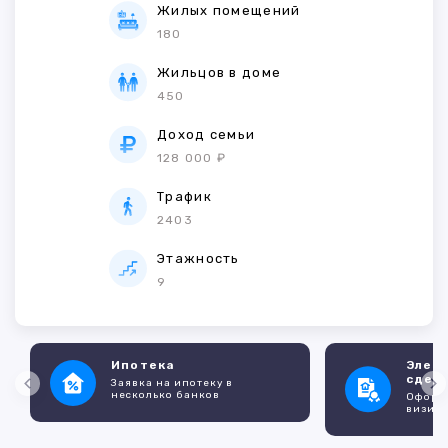
Жилых помещений
180
Жильцов в доме
450
Доход семьи
128 000 ₽
Трафик
2403
Этажность
9
Ипотека
Элек
сдел
Заявка на ипотеку в
несколько банков
Оформл
визито