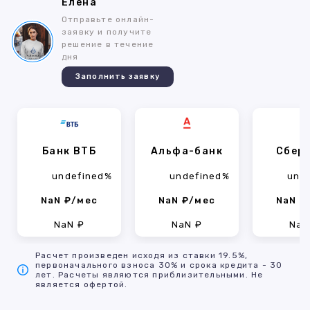
Елена
Отправьте онлайн-
заявку и получите
решение в течение
дня
Заполнить заявку
Банк ВТБ
Альфа-банк
Сбер
undefined%
undefined%
und
NaN ₽/мес
NaN ₽/мес
NaN ₽
NaN ₽
NaN ₽
NaN
Расчет произведен исходя из ставки 19.5%,
первоначального взноса 30% и срока кредита - 30
лет. Расчеты являются приблизительными. Не
является офертой.