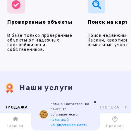
Проверенные объекты
Поиск на карт
В базе только проверенные
Поиск недвижимос
объекты от надежных
Казани, квартиры,
застройщиков и
земельные участки
собственников.
Наши услуги
×
Если, вы остаетесь на
ПРОДАЖА
АРЕНДА
НОВОСТРОЙКИ
ИПОТЕКА
ПР
сайте, то
соглашаетесь с
политикой
ВТОРИЧНАЯ
НОВОСТРОЙКИ
конфиденциальности
Каталог
Избранное
Профиль
Главная