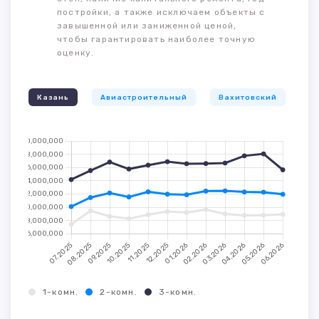
постройки, а также исключаем объекты с
завышенной или заниженной ценой,
чтобы гарантировать наиболее точную
оценку.
Казань
Авиастроительный
Вахитовский
К
1-комн.
2-комн.
3-комн.