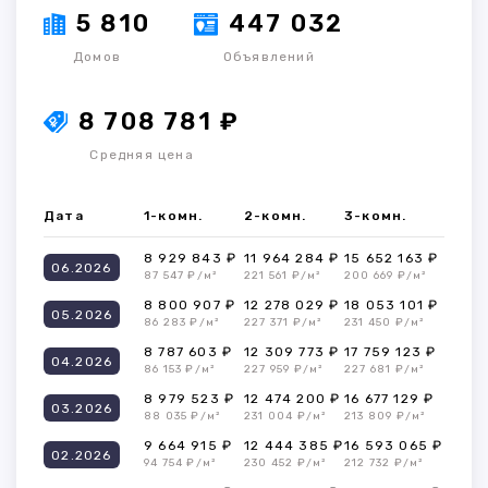
5 810
447 032
Домов
Объявлений
8 708 781 ₽
Средняя цена
Дата
1-комн.
2-комн.
3-комн.
8 929 843 ₽
11 964 284 ₽
15 652 163 ₽
06.2026
87 547 ₽/м²
221 561 ₽/м²
200 669 ₽/м²
8 800 907 ₽
12 278 029 ₽
18 053 101 ₽
05.2026
86 283 ₽/м²
227 371 ₽/м²
231 450 ₽/м²
8 787 603 ₽
12 309 773 ₽
17 759 123 ₽
04.2026
86 153 ₽/м²
227 959 ₽/м²
227 681 ₽/м²
8 979 523 ₽
12 474 200 ₽
16 677 129 ₽
03.2026
88 035 ₽/м²
231 004 ₽/м²
213 809 ₽/м²
9 664 915 ₽
12 444 385 ₽
16 593 065 ₽
02.2026
94 754 ₽/м²
230 452 ₽/м²
212 732 ₽/м²