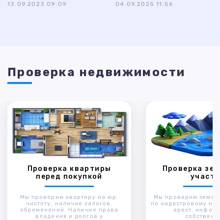
13.09.2023 09:09
04.09.2025 11:56
Проверка недвижимости
Проверка квартиры
Проверка зем
перед покупкой
участк
Мы проверим квартиру на юр.
Мы проверим земел
чистоту, наличие залогов,
по кадастровому ном
обременений. Наличие права
арест, инфор
владения и долгов у
собственн