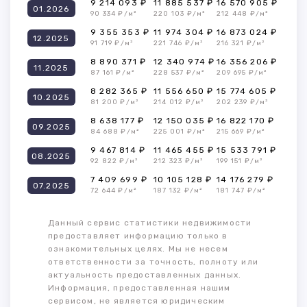
9 214 093 ₽
11 885 537 ₽
16 570 905 ₽
01.2026
90 334 ₽/м²
220 103 ₽/м²
212 448 ₽/м²
9 355 353 ₽
11 974 304 ₽
16 873 024 ₽
12.2025
91 719 ₽/м²
221 746 ₽/м²
216 321 ₽/м²
8 890 371 ₽
12 340 974 ₽
16 356 206 ₽
11.2025
87 161 ₽/м²
228 537 ₽/м²
209 695 ₽/м²
8 282 365 ₽
11 556 650 ₽
15 774 605 ₽
10.2025
81 200 ₽/м²
214 012 ₽/м²
202 239 ₽/м²
8 638 177 ₽
12 150 035 ₽
16 822 170 ₽
09.2025
84 688 ₽/м²
225 001 ₽/м²
215 669 ₽/м²
9 467 814 ₽
11 465 455 ₽
15 533 791 ₽
08.2025
92 822 ₽/м²
212 323 ₽/м²
199 151 ₽/м²
7 409 699 ₽
10 105 128 ₽
14 176 279 ₽
07.2025
72 644 ₽/м²
187 132 ₽/м²
181 747 ₽/м²
Данный сервис статистики недвижимости
предоставляет информацию только в
ознакомительных целях. Мы не несем
ответственности за точность, полноту или
актуальность предоставленных данных.
Информация, предоставленная нашим
сервисом, не является юридическим