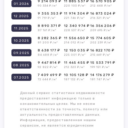
9 214 093 ₽
11 885 537 ₽
16 570 905 ₽
01.2026
90 334 ₽/м²
220 103 ₽/м²
212 448 ₽/м²
9 355 353 ₽
11 974 304 ₽
16 873 024 ₽
12.2025
91 719 ₽/м²
221 746 ₽/м²
216 321 ₽/м²
8 890 371 ₽
12 340 974 ₽
16 356 206 ₽
11.2025
87 161 ₽/м²
228 537 ₽/м²
209 695 ₽/м²
8 282 365 ₽
11 556 650 ₽
15 774 605 ₽
10.2025
81 200 ₽/м²
214 012 ₽/м²
202 239 ₽/м²
8 638 177 ₽
12 150 035 ₽
16 822 170 ₽
09.2025
84 688 ₽/м²
225 001 ₽/м²
215 669 ₽/м²
9 467 814 ₽
11 465 455 ₽
15 533 791 ₽
08.2025
92 822 ₽/м²
212 323 ₽/м²
199 151 ₽/м²
7 409 699 ₽
10 105 128 ₽
14 176 279 ₽
07.2025
72 644 ₽/м²
187 132 ₽/м²
181 747 ₽/м²
Данный сервис статистики недвижимости
предоставляет информацию только в
ознакомительных целях. Мы не несем
ответственности за точность, полноту или
актуальность предоставленных данных.
Информация, предоставленная нашим
сервисом, не является юридическим