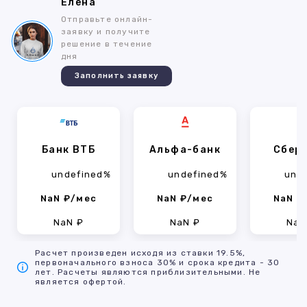
Елена
Отправьте онлайн-
заявку и получите
решение в течение
дня
Заполнить заявку
Банк ВТБ
Альфа-банк
Сбер
undefined%
undefined%
und
NaN ₽/мес
NaN ₽/мес
NaN ₽
NaN ₽
NaN ₽
NaN
Расчет произведен исходя из ставки 19.5%,
первоначального взноса 30% и срока кредита - 30
лет. Расчеты являются приблизительными. Не
является офертой.