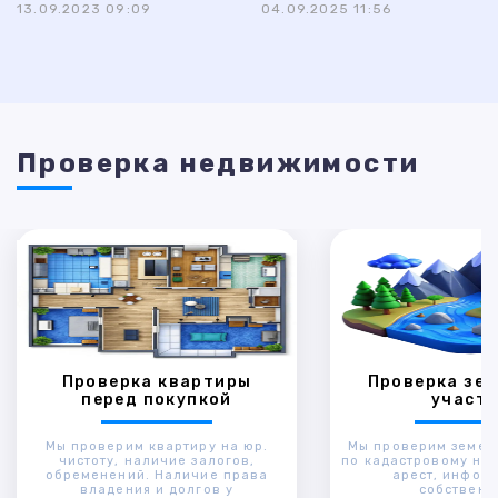
13.09.2023 09:09
04.09.2025 11:56
Проверка недвижимости
Проверка квартиры
Проверка зем
перед покупкой
участк
Мы проверим квартиру на юр.
Мы проверим земел
чистоту, наличие залогов,
по кадастровому ном
обременений. Наличие права
арест, инфор
владения и долгов у
собственн