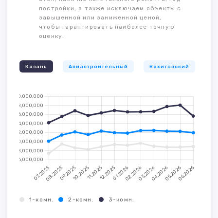
постройки, а также исключаем объекты с
завышенной или заниженной ценой,
чтобы гарантировать наиболее точную
оценку.
Казань
Авиастроительный
Вахитовский
К
1-комн.
2-комн.
3-комн.