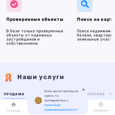
Проверенные объекты
Поиск на карт
В базе только проверенные
Поиск недвижимос
объекты от надежных
Казани, квартиры,
застройщиков и
земельные участки
собственников.
Наши услуги
×
Если, вы остаетесь на
ПРОДАЖА
АРЕНДА
НОВОСТРОЙКИ
ИПОТЕКА
ПР
сайте, то
соглашаетесь с
политикой
ВТОРИЧНАЯ
НОВОСТРОЙКИ
конфиденциальности
Каталог
Избранное
Профиль
Главная