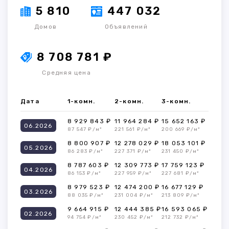
5 810
447 032
Домов
Объявлений
8 708 781 ₽
Средняя цена
Дата
1-комн.
2-комн.
3-комн.
8 929 843 ₽
11 964 284 ₽
15 652 163 ₽
06.2026
87 547 ₽/м²
221 561 ₽/м²
200 669 ₽/м²
8 800 907 ₽
12 278 029 ₽
18 053 101 ₽
05.2026
86 283 ₽/м²
227 371 ₽/м²
231 450 ₽/м²
8 787 603 ₽
12 309 773 ₽
17 759 123 ₽
04.2026
86 153 ₽/м²
227 959 ₽/м²
227 681 ₽/м²
8 979 523 ₽
12 474 200 ₽
16 677 129 ₽
03.2026
88 035 ₽/м²
231 004 ₽/м²
213 809 ₽/м²
9 664 915 ₽
12 444 385 ₽
16 593 065 ₽
02.2026
94 754 ₽/м²
230 452 ₽/м²
212 732 ₽/м²