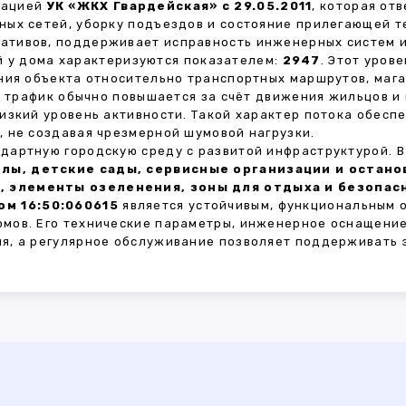
зацией
УК «ЖКХ Гвардейская» с 29.05.2011
, которая от
ных сетей, уборку подъездов и состояние прилегающей 
тивов, поддерживает исправность инженерных систем и
 у дома характеризуются показателем:
2947
. Этот уров
ния объекта относительно транспортных маршрутов, маг
ы трафик обычно повышается за счёт движения жильцов и
изкий уровень активности. Такой характер потока обес
 не создавая чрезмерной шумовой нагрузки.
дартную городскую среду с развитой инфраструктурой. 
лы, детские сады, сервисные организации и остан
, элементы озеленения, зоны для отдыха и безопа
м 16:50:060615
является устойчивым, функциональным 
мов. Его технические параметры, инженерное оснащение
я, а регулярное обслуживание позволяет поддерживать 