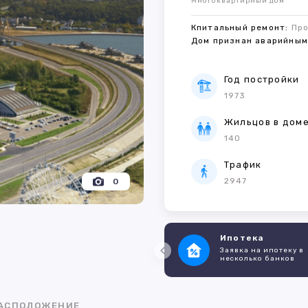
Многоквартирный дом
Кпитальный ремонт:
Пр
Дом признан аварийны
Год постройки
1973
Жильцов в дом
140
Трафик
2947
0
Ипотека
Заявка на ипотеку в
несколько банков
АСПОЛОЖЕНИЕ