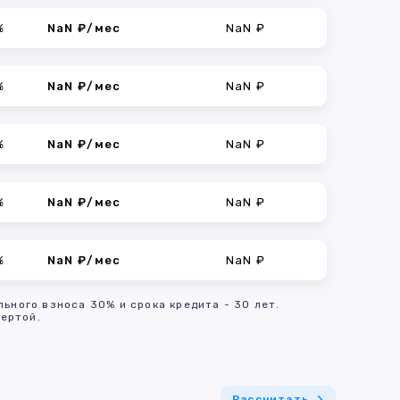
%
NaN ₽/мес
NaN ₽
%
NaN ₽/мес
NaN ₽
%
NaN ₽/мес
NaN ₽
%
NaN ₽/мес
NaN ₽
%
NaN ₽/мес
NaN ₽
льного взноса 30% и срока кредита - 30 лет.
ертой.
Рассчитать