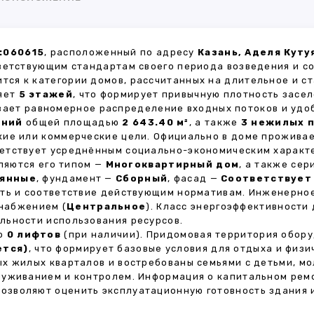
:060615
, расположенный по адресу
Казань, Аделя Куту
ветствующим стандартам своего периода возведения и с
ится к категории домов, рассчитанных на длительное и 
ляет
5 этажей
, что формирует привычную плотность засел
ивает равномерное распределение входных потоков и удо
ений
общей площадью
2 643.40 м²
, а также
3 нежилых 
кие или коммерческие цели. Официально в доме прожива
тветствует усреднённым социально-экономическим характ
яются его типом —
Многоквартирный дом
, а также се
янные
, фундамент —
Сборный
, фасад —
Соответствует
сть и соответствие действующим нормативам. Инженерно
снабжением (
Центральное
). Класс энергоэффективности
льности использования ресурсов.
но
0 лифтов
(при наличии). Придомовая территория обор
ется)
, что формирует базовые условия для отдыха и физи
х жилых кварталов и востребованы семьями с детьми, м
луживанием и контролем. Информация о капитальном ремо
 позволяют оценить эксплуатационную готовность здания 