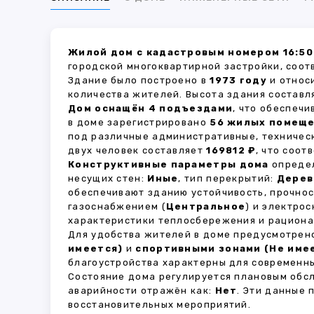
Жилой дом с кадастровым номером 16:50
городской многоквартирной застройки, соот
Здание было построено в
1973 году
и относ
количества жителей. Высота здания состав
Дом оснащён 4 подъездами
, что обеспеч
в доме зарегистрировано
56 жилых помещ
под различные административные, техничес
двух человек составляет
169812 ₽
, что соо
Конструктивные параметры дома
определ
несущих стен:
Иные
, тип перекрытий:
Дерев
обеспечивают зданию устойчивость, прочно
газоснабжением (
Центральное
) и электро
характеристики теплосбережения и рациона
Для удобства жителей в доме предусмотре
имеется)
и
спортивными зонами (Не име
благоустройства характерны для современны
Состояние дома регулируется плановым обс
аварийности отражён как:
Нет
. Эти данные
восстановительных мероприятий.