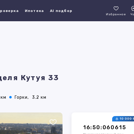
роверка
Ипотека
AI подбор
Избранное
Ч
деля Кутуя 33
 км
Горки,
3.2 км
10 000 
16:50:060615