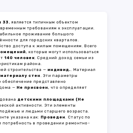
я 33
, является типичным объектом
овременным требованиям к эксплуатации.
стабильное проживание большого
ённости для городских кварталов.
бство доступа к жилым помещениям. Всего
помещений
, которые могут использоваться
ет
140 человек
. Средний доход семьи из
еристикам района.
рией строительства —
индивид.
. Материал
 материалу стен
. Эти параметры
е обеспечение представлено
 дома —
Не присвоен
, что определяет
удована
детскими площадками (Не
ческой активности. Эти элементы
олодёжью и людьми старшего возраста.
нте указана как:
Проведен
. Статус по
и потребность в проведении ремонтно-