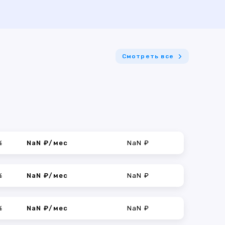
Смотреть все
%
NaN ₽/мес
NaN ₽
%
NaN ₽/мес
NaN ₽
%
NaN ₽/мес
NaN ₽