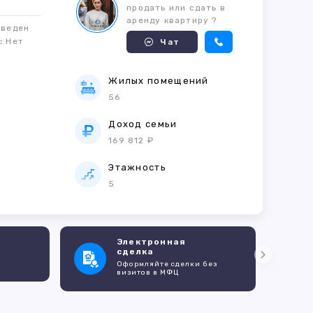
продать или сдать в
аренду квартиру ?
оведен
м:
Нет
Чат
Жилых помещений
56
е
Доход семьи
169 812 ₽
Этажность
5
Электронная
сделка
Оформляйте сделки без
визитов в МФЦ