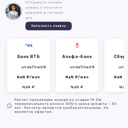
Отправьте онлайн-
заявку и получите
решение в течение
дня
Заполнить заявку
Банк ВТБ
Альфа-банк
Сбер
undefined%
undefined%
und
NaN ₽/мес
NaN ₽/мес
NaN ₽
NaN ₽
NaN ₽
NaN
Расчет произведен исходя из ставки 19.5%,
первоначального взноса 30% и срока кредита - 30
лет. Расчеты являются приблизительными. Не
является офертой.