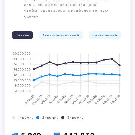
завышенной или заниженной ценой,
чтобы гарантировать наиболее точную
оценку.
Казань
Авиастроительный
Вахитовский
К
1-комн.
2-комн.
3-комн.