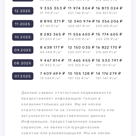
90 334 ₽/м²
220 103 ₽/м²
212 448 ₽/м²
9 355 353 ₽
11 974 304 ₽
16 873 024 ₽
12.2025
91 719 ₽/м²
221 746 ₽/м²
216 321 ₽/м²
8 890 371 ₽
12 340 974 ₽
16 356 206 ₽
11.2025
87 161 ₽/м²
228 537 ₽/м²
209 695 ₽/м²
8 282 365 ₽
11 556 650 ₽
15 774 605 ₽
10.2025
81 200 ₽/м²
214 012 ₽/м²
202 239 ₽/м²
8 638 177 ₽
12 150 035 ₽
16 822 170 ₽
09.2025
84 688 ₽/м²
225 001 ₽/м²
215 669 ₽/м²
9 467 814 ₽
11 465 455 ₽
15 533 791 ₽
08.2025
92 822 ₽/м²
212 323 ₽/м²
199 151 ₽/м²
7 409 699 ₽
10 105 128 ₽
14 176 279 ₽
07.2025
72 644 ₽/м²
187 132 ₽/м²
181 747 ₽/м²
Данный сервис статистики недвижимости
предоставляет информацию только в
ознакомительных целях. Мы не несем
ответственности за точность, полноту или
актуальность предоставленных данных.
Информация, предоставленная нашим
сервисом, не является юридическим
советом или рекомендацией. Мы не несем