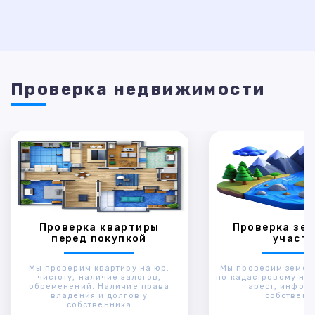
Проверка недвижимости
Проверка квартиры
Проверка зем
перед покупкой
участк
Мы проверим квартиру на юр.
Мы проверим земел
чистоту, наличие залогов,
по кадастровому ном
обременений. Наличие права
арест, инфор
владения и долгов у
собственн
собственника