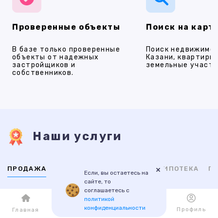
Проверенные объекты
Поиск на карт
В базе только проверенные
Поиск недвижимос
объекты от надежных
Казани, квартиры,
застройщиков и
земельные участки
собственников.
Наши услуги
×
ПРОДАЖА
АРЕНДА
НОВОСТРОЙКИ
ИПОТЕКА
ПР
Если, вы остаетесь на
сайте, то
соглашаетесь с
ВТОРИЧНАЯ
НОВОСТРОЙКИ
политикой
конфиденциальности
Каталог
Избранное
Профиль
Главная
1-комнатные
1-комнатные