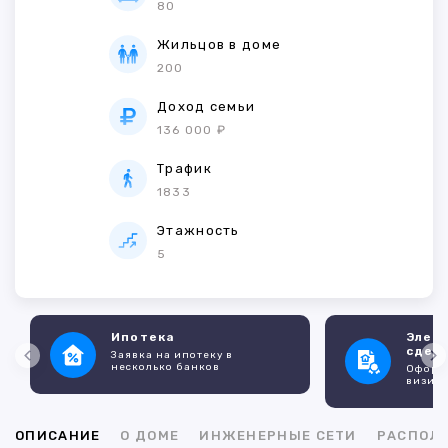
80
Жильцов в доме
200
Доход семьи
136 000 ₽
Трафик
1833
Этажность
5
Ипотека
Элек
сдел
Заявка на ипотеку в
несколько банков
Оформл
визито
ОПИСАНИЕ
О ДОМЕ
ИНЖЕНЕРНЫЕ СЕТИ
РАСПОЛ