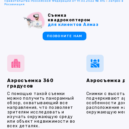
Правительства Российской Федерации от 19.03.2022 № 415
-
Запрос в
Росавиация
Съемка
квадрокоптером
для клиентов Алмаз
ПОЗВОНИТЕ НАМ
Аэросъемка 360
Аэросъемка д
градусов
С помощью такой съемки
Снимки с высоты
можно получить панорамный
подчеркивают ар
обзор, охватывающий все
особенности дома
направления, что позволяет
расположение на 
зрителям исследовать и
окружающую мест
изучать окружающую среду
или объект недвижимости во
всех деталях.