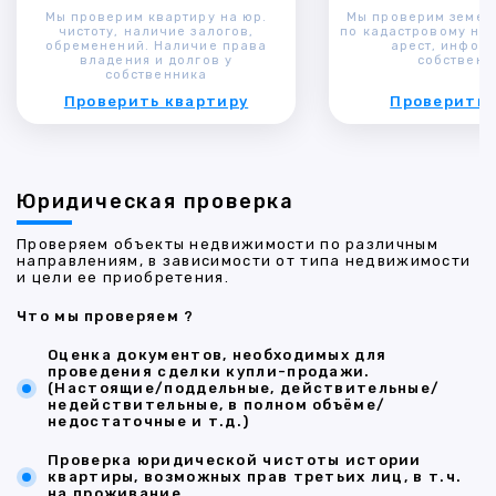
Мы проверим квартиру на юр.
Мы проверим земел
чистоту, наличие залогов,
по кадастровому ном
обременений. Наличие права
арест, инфор
владения и долгов у
собственн
собственника
Проверить квартиру
Проверить 
Юридическая проверка
Проверяем объекты недвижимости по различным
направлениям, в зависимости от типа недвижимости
и цели ее приобретения.
Что мы проверяем ?
Оценка документов, необходимых для
проведения сделки купли-продажи.
(Настоящие/поддельные, действительные/
недействительные, в полном объёме/
недостаточные и т.д.)
Проверка юридической чистоты истории
квартиры, возможных прав третьих лиц, в т.ч.
на проживание