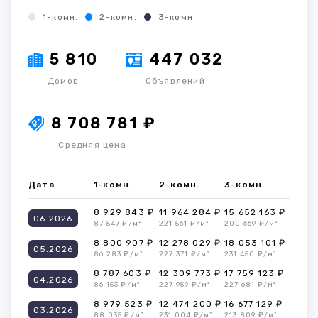
1-комн.
2-комн.
3-комн.
5 810
447 032
Домов
Объявлений
8 708 781 ₽
Средняя цена
Дата
1-комн.
2-комн.
3-комн.
8 929 843 ₽
11 964 284 ₽
15 652 163 ₽
06.2026
87 547 ₽/м²
221 561 ₽/м²
200 669 ₽/м²
8 800 907 ₽
12 278 029 ₽
18 053 101 ₽
05.2026
86 283 ₽/м²
227 371 ₽/м²
231 450 ₽/м²
8 787 603 ₽
12 309 773 ₽
17 759 123 ₽
04.2026
86 153 ₽/м²
227 959 ₽/м²
227 681 ₽/м²
8 979 523 ₽
12 474 200 ₽
16 677 129 ₽
03.2026
88 035 ₽/м²
231 004 ₽/м²
213 809 ₽/м²