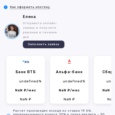
Как оформить ипотеку
Елена
Отправьте онлайн-
заявку и получите
решение в течение
дня
Заполнить заявку
Банк ВТБ
Альфа-банк
Сбер
undefined%
undefined%
und
NaN ₽/мес
NaN ₽/мес
NaN ₽
NaN ₽
NaN ₽
NaN
Расчет произведен исходя из ставки 19.5%,
первоначального взноса 30% и срока кредита - 30