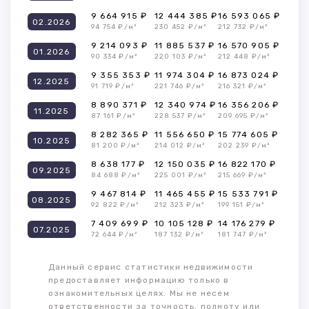
9 664 915 ₽
12 444 385 ₽
16 593 065 ₽
02.2026
94 754 ₽/м²
230 452 ₽/м²
212 732 ₽/м²
9 214 093 ₽
11 885 537 ₽
16 570 905 ₽
01.2026
90 334 ₽/м²
220 103 ₽/м²
212 448 ₽/м²
9 355 353 ₽
11 974 304 ₽
16 873 024 ₽
12.2025
91 719 ₽/м²
221 746 ₽/м²
216 321 ₽/м²
8 890 371 ₽
12 340 974 ₽
16 356 206 ₽
11.2025
87 161 ₽/м²
228 537 ₽/м²
209 695 ₽/м²
8 282 365 ₽
11 556 650 ₽
15 774 605 ₽
10.2025
81 200 ₽/м²
214 012 ₽/м²
202 239 ₽/м²
8 638 177 ₽
12 150 035 ₽
16 822 170 ₽
09.2025
84 688 ₽/м²
225 001 ₽/м²
215 669 ₽/м²
9 467 814 ₽
11 465 455 ₽
15 533 791 ₽
08.2025
92 822 ₽/м²
212 323 ₽/м²
199 151 ₽/м²
7 409 699 ₽
10 105 128 ₽
14 176 279 ₽
07.2025
72 644 ₽/м²
187 132 ₽/м²
181 747 ₽/м²
Данный сервис статистики недвижимости
предоставляет информацию только в
ознакомительных целях. Мы не несем
ответственности за точность, полноту или