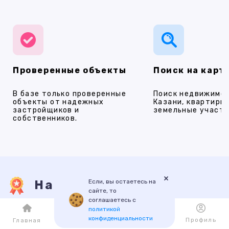
Проверенные объекты
Поиск на карт
В базе только проверенные
Поиск недвижимос
объекты от надежных
Казани, квартиры,
застройщиков и
земельные участки
собственников.
×
Если, вы остаетесь на
Наши услуги
сайте, то
соглашаетесь с
политикой
конфиденциальности
ПРОДАЖА
АРЕНДА
НОВОСТРОЙКИ
ИПОТЕКА
ПР
Каталог
Избранное
Профиль
Главная