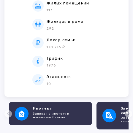
Жилых помещений
117
Жильцов в доме
292
Доход семьи
178 716 ₽
Трафик
1976
Этажность
10
Ипотека
Элек
сдел
Заявка на ипотеку в
несколько банков
Оформл
визито