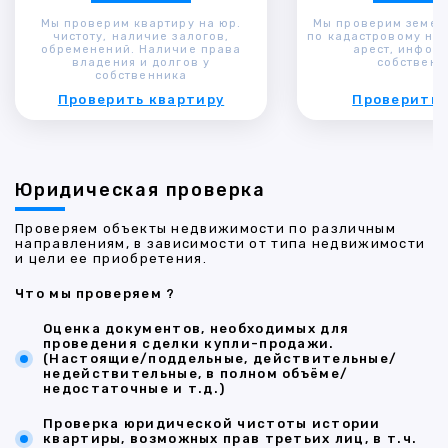
Мы проверим квартиру на юр.
Мы проверим земел
чистоту, наличие залогов,
по кадастровому ном
обременений. Наличие права
арест, инфор
владения и долгов у
собственн
собственника
Проверить квартиру
Проверить 
Юридическая проверка
Проверяем объекты недвижимости по различным
направлениям, в зависимости от типа недвижимости
и цели ее приобретения.
Что мы проверяем ?
Оценка документов, необходимых для
проведения сделки купли-продажи.
(Настоящие/поддельные, действительные/
недействительные, в полном объёме/
недостаточные и т.д.)
Проверка юридической чистоты истории
квартиры, возможных прав третьих лиц, в т.ч.