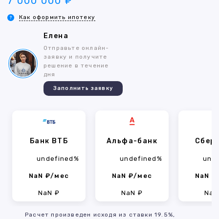
7 000 000 ₽
Как оформить ипотеку
Елена
Отправьте онлайн-
заявку и получите
решение в течение
дня
Заполнить заявку
Банк ВТБ
Альфа-банк
Сбер
undefined%
undefined%
und
NaN ₽/мес
NaN ₽/мес
NaN ₽
NaN ₽
NaN ₽
NaN
Расчет произведен исходя из ставки 19.5%,