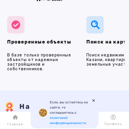
Проверенные объекты
Поиск на карт
В базе только проверенные
Поиск недвижимос
объекты от надежных
Казани, квартиры,
застройщиков и
земельные участки
собственников.
×
Если, вы остаетесь на
Наши услуги
сайте, то
соглашаетесь с
политикой
конфиденциальности
Каталог
Избранное
Профиль
Главная
ПРОДАЖА
АРЕНДА
НОВОСТРОЙКИ
ИПОТЕКА
ПР