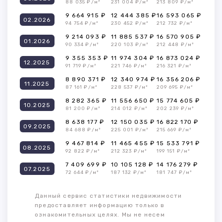
88 035 ₽/м²
231 004 ₽/м²
213 809 ₽/м²
9 664 915 ₽
12 444 385 ₽
16 593 065 ₽
02.2026
94 754 ₽/м²
230 452 ₽/м²
212 732 ₽/м²
9 214 093 ₽
11 885 537 ₽
16 570 905 ₽
01.2026
90 334 ₽/м²
220 103 ₽/м²
212 448 ₽/м²
9 355 353 ₽
11 974 304 ₽
16 873 024 ₽
12.2025
91 719 ₽/м²
221 746 ₽/м²
216 321 ₽/м²
8 890 371 ₽
12 340 974 ₽
16 356 206 ₽
11.2025
87 161 ₽/м²
228 537 ₽/м²
209 695 ₽/м²
8 282 365 ₽
11 556 650 ₽
15 774 605 ₽
10.2025
81 200 ₽/м²
214 012 ₽/м²
202 239 ₽/м²
8 638 177 ₽
12 150 035 ₽
16 822 170 ₽
09.2025
84 688 ₽/м²
225 001 ₽/м²
215 669 ₽/м²
9 467 814 ₽
11 465 455 ₽
15 533 791 ₽
08.2025
92 822 ₽/м²
212 323 ₽/м²
199 151 ₽/м²
7 409 699 ₽
10 105 128 ₽
14 176 279 ₽
07.2025
72 644 ₽/м²
187 132 ₽/м²
181 747 ₽/м²
Данный сервис статистики недвижимости
предоставляет информацию только в
ознакомительных целях. Мы не несем